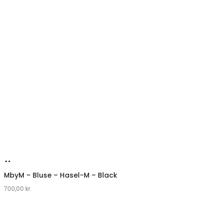
Køb
hos
MbyM – Bluse – Hasel-M – Black
700,00
Lykke
kr.
by