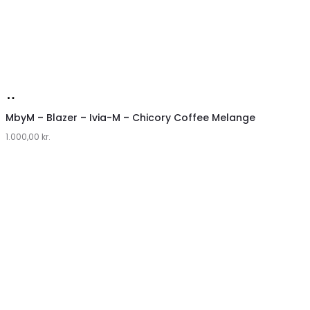
Køb
hos
MbyM – Blazer – Ivia-M – Chicory Coffee Melange
1.000,00
Lykke
kr.
by
Lykke