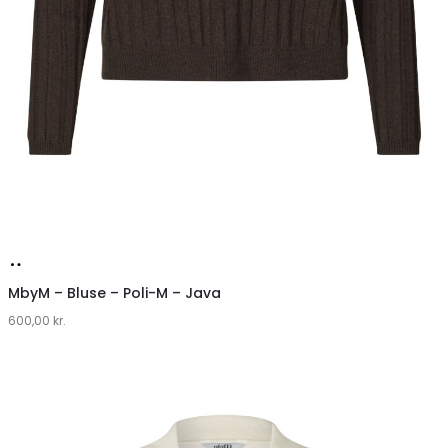
Køb
hos
MbyM – Bluse – Poli-M – Java
600,00
Lykke
kr.
by
Lykke