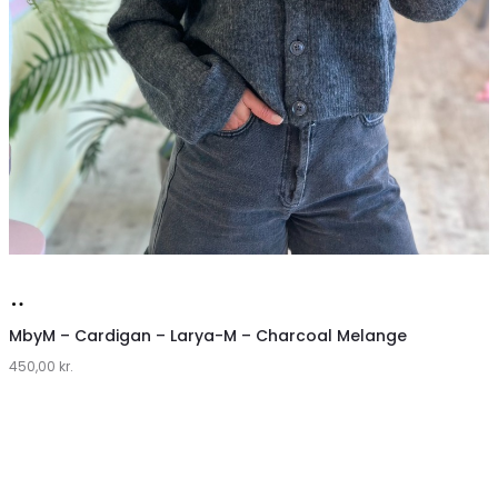
Køb
hos
MbyM – Cardigan – Larya-M – Charcoal Melange
450,00
Lykke
kr.
by
Lykke