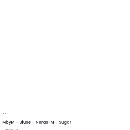
Køb
hos
MbyM – Bluse – Neras-M – Sugar