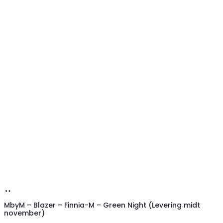
Køb
hos
MbyM – Blazer – Finnia-M – Green Night (Levering midt
november)
Lykke