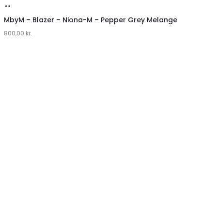
Køb
hos
MbyM – Blazer – Niona-M – Pepper Grey Melange
800,00
Lykke
kr.
by
Lykke