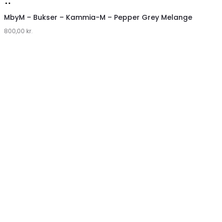
Køb
hos
MbyM – Bukser – Kammia-M – Pepper Grey Melange
800,00
Lykke
kr.
by
Lykke