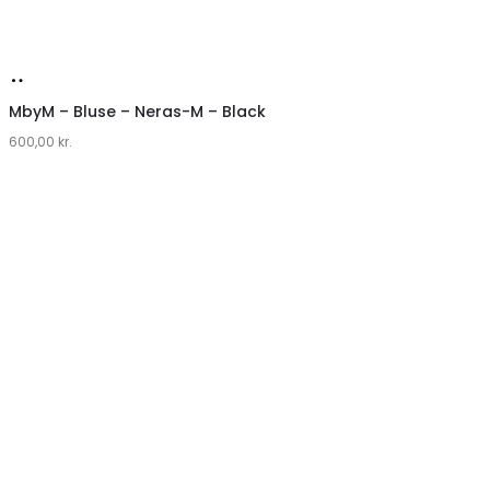
Køb
hos
MbyM – Bluse – Neras-M – Black
600,00
Lykke
kr.
by
Lykke