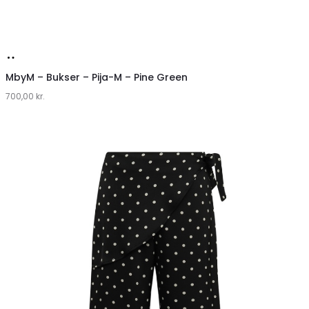
Køb
hos
MbyM – Bukser – Pija-M – Pine Green
700,00
Lykke
kr.
by
Lykke