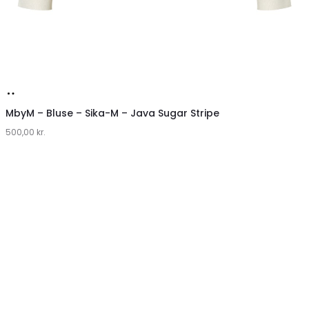
Køb
hos
MbyM – Bluse – Sika-M – Java Sugar Stripe
500,00
Lykke
kr.
by
Lykke