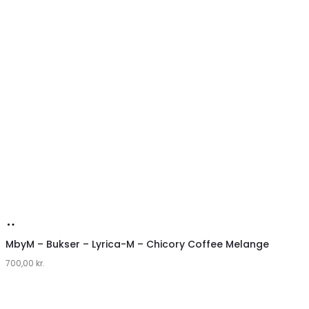
Køb
hos
MbyM – Bukser – Lyrica-M – Chicory Coffee Melange
700,00
Lykke
kr.
by
Lykke