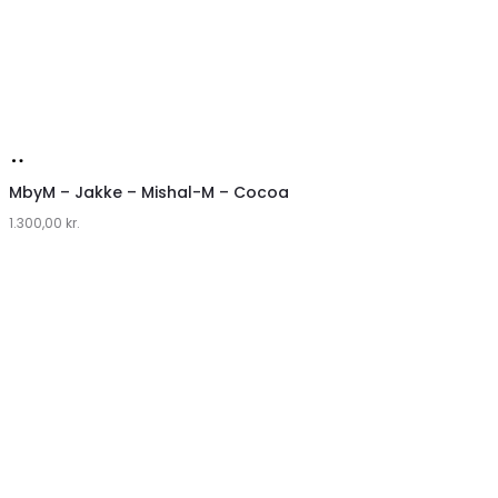
Køb
hos
MbyM – Jakke – Mishal-M – Cocoa
1.300,00
Lykke
kr.
by
Lykke