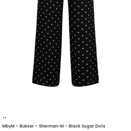
Køb
hos
MbyM – Bukser – Sherman-M – Black Sugar Dots