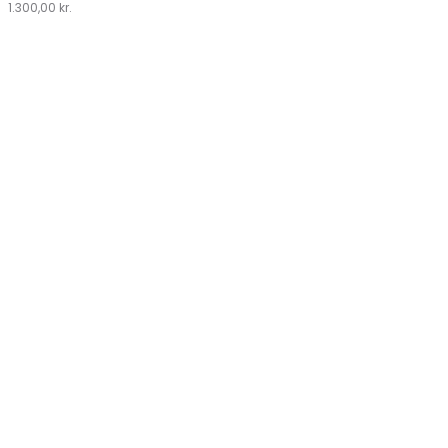
1.300,00
kr.
by
Lykke