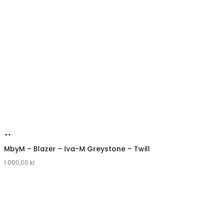
Køb
hos
MbyM – Blazer – Iva-M Greystone – Twill
1.000,00
Lykke
kr.
by
Lykke