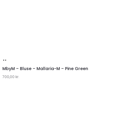
Køb
hos
MbyM – Bluse – Mallaria-M – Pine Green
700,00
Lykke
kr.
by
Lykke