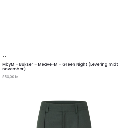
Køb
hos
MbyM – Bukser – Meave-M – Green Night (Levering midt
november)
Lykke
850,00
kr.
by
Lykke