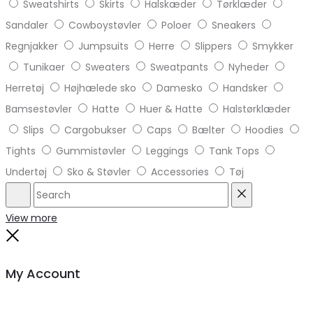
Brugernavn eller e-mailadresse
*
Adgangskode
*
Husk mig
Log ind
Mistet din adgangskode?
Close
Cart