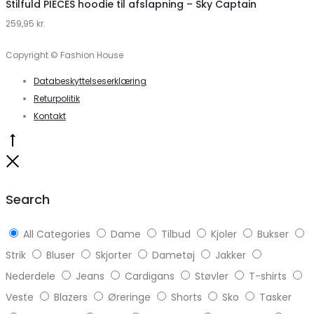
Regnjakker
Jumpsuits
Herre
Slippers
Smykker
Tunikaer
Sweaters
Sweatpants
Nyheder
Herretøj
Højhælede sko
Damesko
Handsker
Bamsestøvler
Hatte
Huer & Hatte
Halstørklæder
Slips
Cargobukser
Caps
Bælter
Hoodies
Tights
Gummistøvler
Leggings
Tank Tops
Undertøj
Sko & Støvler
Accessories
Tøj
Search
Reset
View more
Close
My Account
Log ind