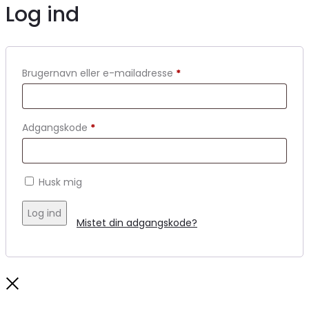
Shopping Cart
0
Ingen varer i kurven.
TØJ
Toggle
ACCESSORIES
Toggle
SKO & STØVLER
Toggle
SPORT
Toggle
BEAUTY
Toggle