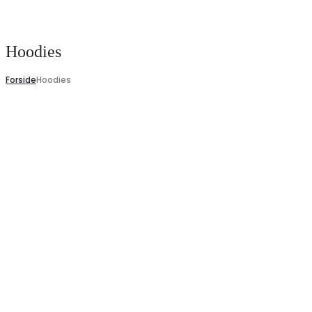
Search
Hoodies
Forside
Hoodies
Læs
mere
Hoodies til fantastiske priser – shop nu!