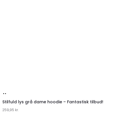
Køb
hos
Stilfuld PIECES hoodie til afslapning – Sky Captain
259,95
Klædeskabet.dk
kr.