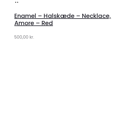
Køb
hos
Enamel – Halskæde – Necklace,
Lykke
Amore – Red
by
500,00
kr.
Lykke