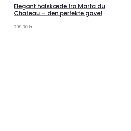
hos
Elegant halskæde fra Marta du
Klædeskabet.dk
Chateau – den perfekte gave!
299,00
kr.