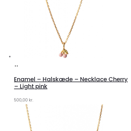
Køb
hos
Enamel – Halskæde – Necklace Cherry
Lykke
– Light pink
by
500,00
kr.
Lykke