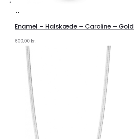
Køb
hos
Enamel – Halskæde – Caroline – Gold
Lykke
by
600,00
kr.
Lykke