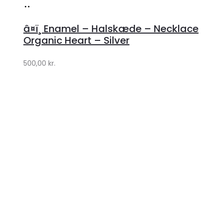
Køb
hos
â¤ï¸ Enamel – Halskæde – Necklace
Lykke
Organic Heart – Silver
by
500,00
kr.
Lykke