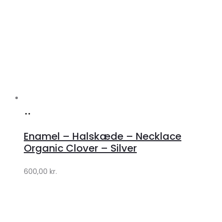
Køb
hos
Enamel – Halskæde – Necklace
Lykke
Organic Clover – Silver
by
600,00
kr.
Lykke