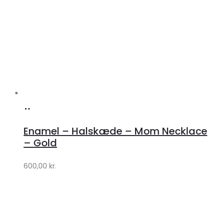
Køb
hos
Enamel – Halskæde – Mom Necklace
Lykke
– Gold
by
600,00
kr.
Lykke