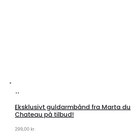
Køb
hos
Eksklusivt guldarmbånd fra Marta du
Klædeskabet.dk
Chateau på tilbud!
299,00
kr.