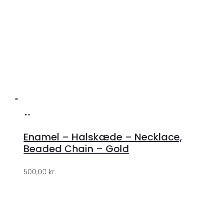
Køb
hos
Enamel – Halskæde – Necklace,
Lykke
Beaded Chain – Gold
by
500,00
kr.
Lykke