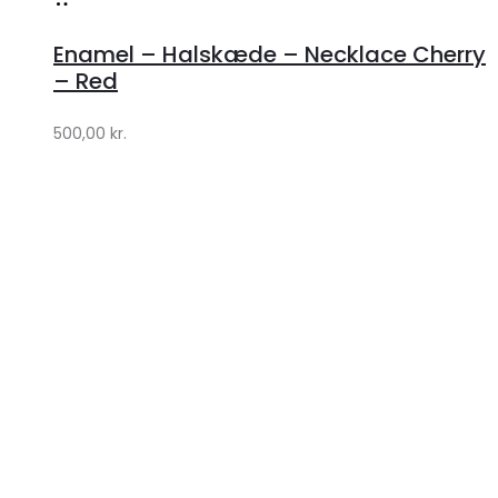
Køb
hos
Enamel – Halskæde – Necklace Cherry
Lykke
– Red
by
500,00
kr.
Lykke