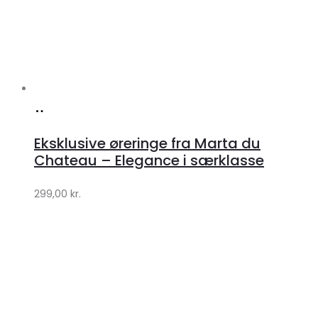
Køb
hos
Eksklusive øreringe fra Marta du
Klædeskabet.dk
Chateau – Elegance i særklasse
299,00
kr.