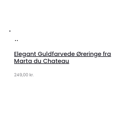
Køb
hos
Elegant Guldfarvede Øreringe fra
Klædeskabet.dk
Marta du Chateau
249,00
kr.