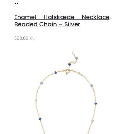
Køb
hos
Enamel – Halskæde – Necklace,
Lykke
Beaded Chain – Silver
by
500,00
kr.
Lykke