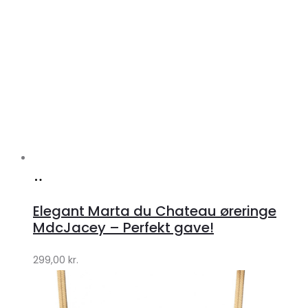
Køb
hos
Elegant Marta du Chateau øreringe
Klædeskabet.dk
MdcJacey – Perfekt gave!
299,00
kr.