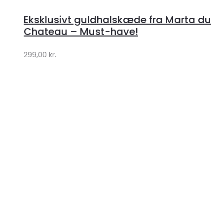
hos
Eksklusivt guldhalskæde fra Marta du
Klædeskabet.dk
Chateau – Must-have!
299,00
kr.