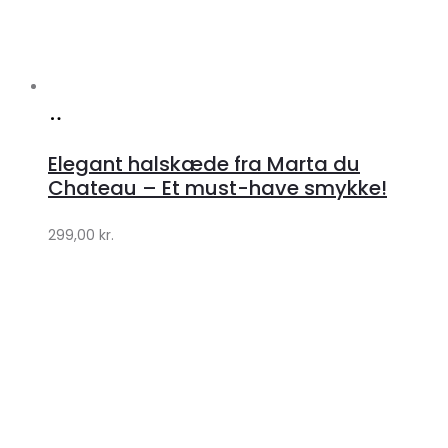
Køb
hos
Elegant halskæde fra Marta du
Klædeskabet.dk
Chateau – Et must-have smykke!
299,00
kr.