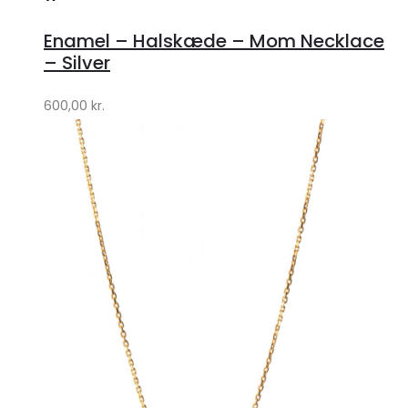
hos
Enamel – Halskæde – Mom Necklace
Lykke
– Silver
by
600,00
kr.
Lykke