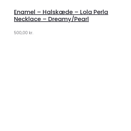
hos
Enamel – Halskæde – Lola Perla
Lykke
Necklace – Dreamy/Pearl
by
500,00
kr.
Lykke