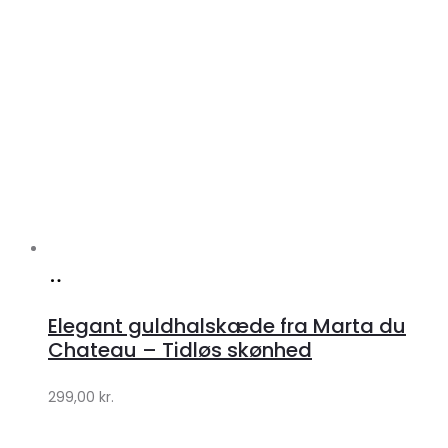
Køb
hos
Elegant guldhalskæde fra Marta du
Klædeskabet.dk
Chateau – Tidløs skønhed
299,00
kr.