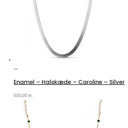
Køb
hos
Enamel – Halskæde – Caroline – Silver
Lykke
by
600,00
kr.
Lykke