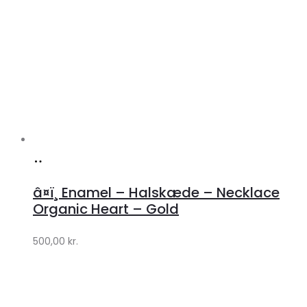
Køb
hos
â¤ï¸ Enamel – Halskæde – Necklace
Lykke
Organic Heart – Gold
by
500,00
kr.
Lykke