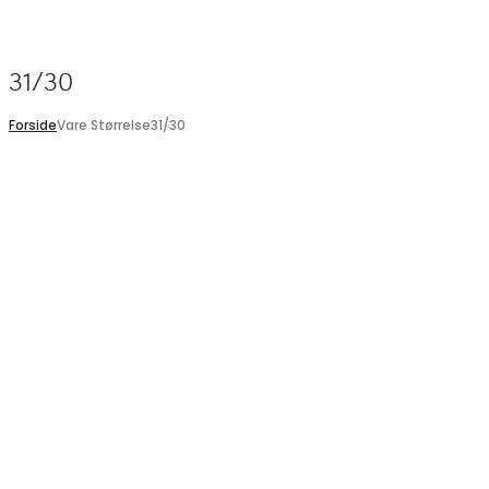
Search
31/30
Forside
Vare Størrelse
31/30
Køb
hos
Mørkeblå ONLY Damejeans ONLMERCER – Stilfuld komfort!
449,95
Klædeskabet.dk
kr.
Køb
hos
ONLY DAME JEANS ONLJUICE – Stilfulde Highwaist Bukser i Sor
399,95
Klædeskabet.dk
kr.