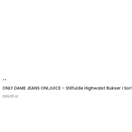
Køb
hos
Vero Moda Dame Jeans VMTESSA WIDE RHINE HEARTS – Mediu
449,95
Klædeskabet.dk
kr.
Køb
hos
VERO MODA VMTESSA damejeans – Høj talje og moderne des
379,95
Klædeskabet.dk
kr.
Køb
hos
VERO MODA VMTESSA damejeans – Medium blå denim på til
379,95
Klædeskabet.dk
kr.