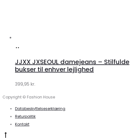
Køb
hos
JJXX JXSEOUL damejeans – Stilfulde
Klædeskabet.dk
bukser til enhver lejlighed
399,95
kr.
Copyright © Fashion House
Databeskyttelseserklæring
Returpolitik
Kontakt
Go