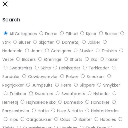
to
Close
top
Search
All Categories
Dame
Tilbud
Kjoler
Bukser
Strik
Bluser
Skjorter
Dametøj
Jakker
Nederdele
Jeans
Cardigans
Støvler
T-shirts
Veste
Blazers
Øreringe
Shorts
Sko
Tasker
Sweatshirts
Skirts
Halskæder
Tørklæder
Sandaler
Cowboystøvler
Poloer
Sneakers
Regnjakker
Jumpsuits
Herre
Slippers
Smykker
Tunikaer
Sweaters
Sweatpants
Nyheder
Herretøj
Højhælede sko
Damesko
Handsker
Bamsestøvler
Hatte
Huer & Hatte
Halstørklæder
Slips
Cargobukser
Caps
Bælter
Hoodies