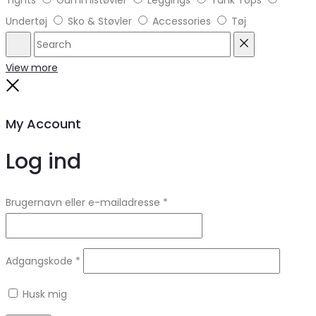
Tights
Gummistøvler
Leggings
Tank Tops
Undertøj
Sko & Støvler
Accessories
Tøj
Search
Reset
View more
Close
My Account
Log ind
Brugernavn eller e-mailadresse
*
Adgangskode
*
Husk mig