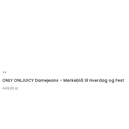
Køb
hos
ONLY ONLJUICY Damejeans – Mørkeblå til Hverdag og Fest
449,95
Klædeskabet.dk
kr.