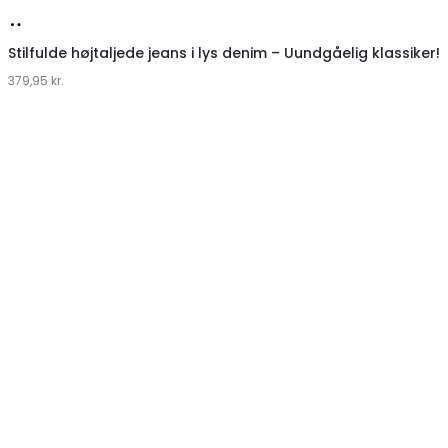
Køb
hos
Stilfulde højtaljede jeans i lys denim – Uundgåelig klassiker!
379,95
Klædeskabet.dk
kr.