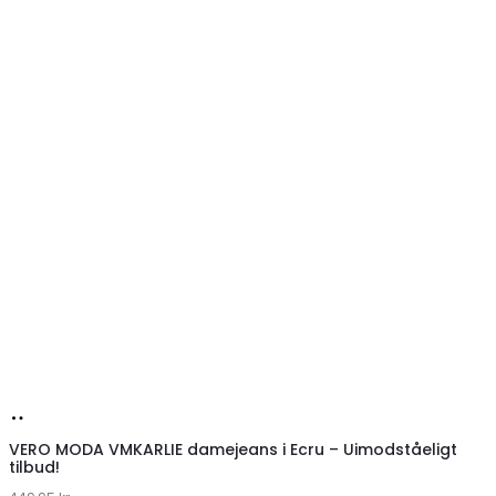
Køb
hos
VERO MODA VMKARLIE damejeans i Ecru – Uimodståeligt
tilbud!
Klædeskabet.dk