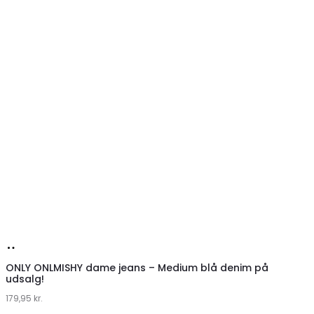
Køb
hos
ONLY ONLMISHY dame jeans – Medium blå denim på
udsalg!
Klædeskabet.dk
179,95
kr.