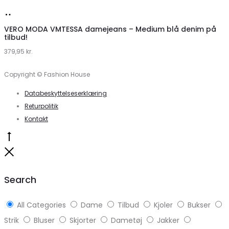
Køb
hos
VERO MODA VMTESSA damejeans – Medium blå denim på
tilbud!
Klædeskabet.dk
379,95
kr.
Copyright © Fashion House
Databeskyttelseserklæring
Returpolitik
Kontakt
Go
to
Close
top
Search
All Categories
Dame
Tilbud
Kjoler
Bukser
Strik
Bluser
Skjorter
Dametøj
Jakker