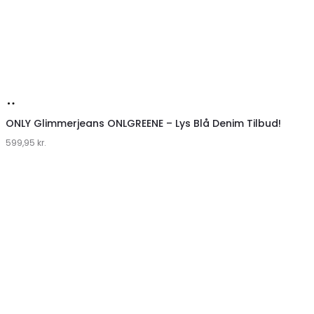
Køb
hos
ONLY Glimmerjeans ONLGREENE – Lys Blå Denim Tilbud!
599,95
Klædeskabet.dk
kr.