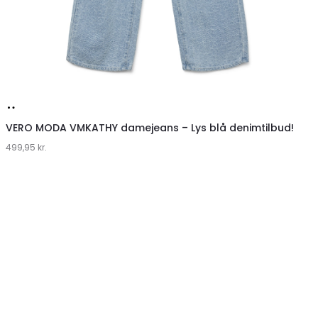
Køb
hos
VERO MODA VMKATHY damejeans – Lys blå denimtilbud!
499,95
Klædeskabet.dk
kr.