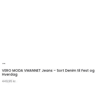
Køb
hos
VERO MODA VMANNET Jeans – Sort Denim til Fest og
Hverdag
Klædeskabet.dk
449,95
kr.