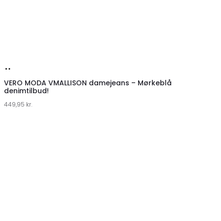
Køb
hos
VERO MODA VMALLISON damejeans – Mørkeblå
denimtilbud!
Klædeskabet.dk
449,95
kr.