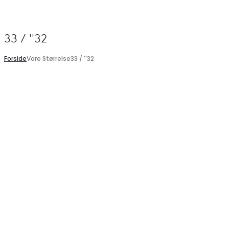
Search
33 / ''32
Forside
Vare Størrelse
33 / ''32