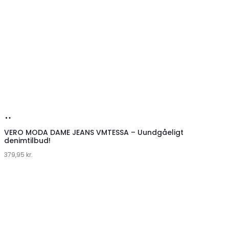
Køb
hos
VERO MODA DAME JEANS VMTESSA – Uundgåeligt
denimtilbud!
Klædeskabet.dk
379,95
kr.