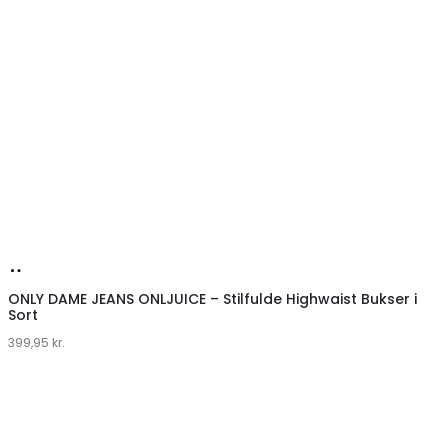
Køb
hos
ONLY DAME JEANS ONLJUICE – Stilfulde Highwaist Bukser i
Sort
Klædeskabet.dk
399,95
kr.