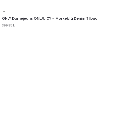
Køb
hos
ONLY Damejeans ONLJUICY – Mørkeblå Denim Tilbud!
399,95
Klædeskabet.dk
kr.