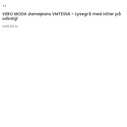
Køb
hos
VERO MODA damejeans VMTESSA – Lysegrå med nitter på
udsalg!
Klædeskabet.dk
449,95
kr.