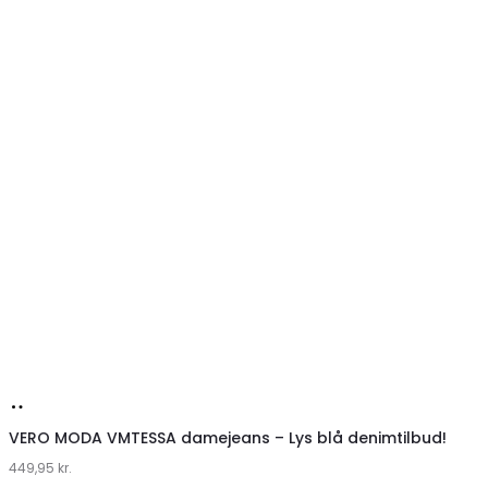
Køb
hos
VERO MODA VMTESSA damejeans – Lys blå denimtilbud!
449,95
Klædeskabet.dk
kr.