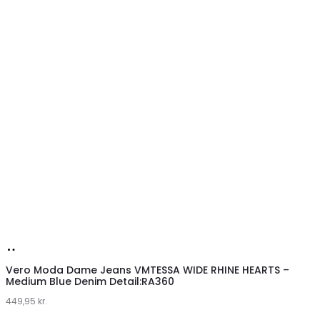
Køb
hos
Vero Moda Dame Jeans VMTESSA WIDE RHINE HEARTS –
Medium Blue Denim Detail:RA360
Klædeskabet.dk
449,95
kr.