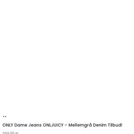
Køb
hos
ONLY Dame Jeans ONLJUICY – Mellemgrå Denim Tilbud!
399,95
Klædeskabet.dk
kr.