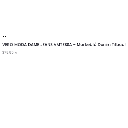
Køb
hos
VERO MODA DAME JEANS VMTESSA – Mørkeblå Denim Tilbud!
379,95
Klædeskabet.dk
kr.