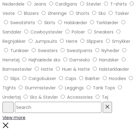
Nederdele
Jeans
Cardigans
Støvler
T-shirts
Veste
Blazers
Øreringe
Shorts
Sko
Tasker
Sweatshirts
Skirts
Halskæder
Tørklæder
Sandaler
Cowboystøvler
Poloer
Sneakers
Regnjakker
Jumpsuits
Herre
Slippers
Smykker
Tunikaer
Sweaters
Sweatpants
Nyheder
Herretøj
Højhælede sko
Damesko
Handsker
Bamsestøvler
Hatte
Huer & Hatte
Halstørklæder
Slips
Cargobukser
Caps
Bælter
Hoodies
Tights
Gummistøvler
Leggings
Tank Tops
Undertøj
Sko & Støvler
Accessories
Tøj
Search
Reset
View more
Close