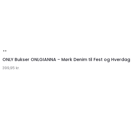
Køb
hos
ONLY Bukser ONLGIANNA – Mørk Denim til Fest og Hverdag
399,95
Klædeskabet.dk
kr.