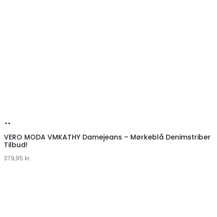
Køb
hos
VERO MODA VMKATHY Damejeans – Mørkeblå Denimstriber
Tilbud!
Klædeskabet.dk
379,95
kr.