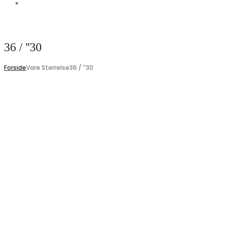
Search
Search
36 / ''30
Forside
Vare Størrelse
36 / ''30