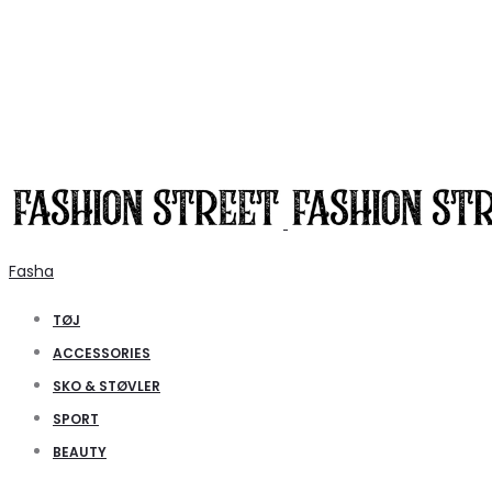
Fasha
TØJ
ACCESSORIES
SKO & STØVLER
SPORT
BEAUTY