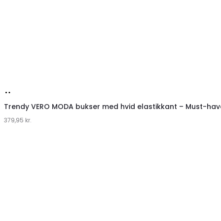
Køb
hos
Trendy VERO MODA bukser med hvid elastikkant – Must-hav
379,95
Klædeskabet.dk
kr.