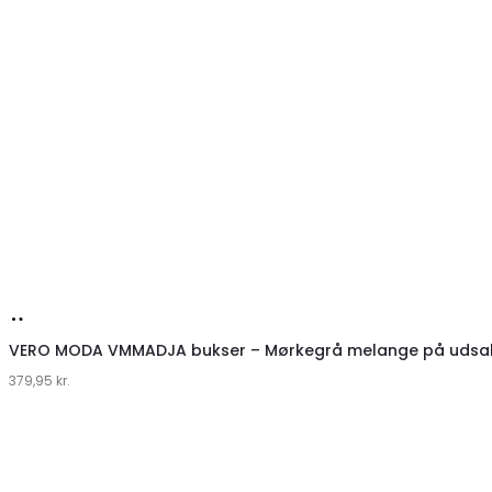
Køb
hos
VERO MODA VMMADJA bukser – Mørkegrå melange på udsal
379,95
Klædeskabet.dk
kr.