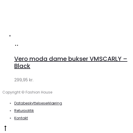
Køb
hos
Vero moda dame bukser VMSCARLY –
Klædeskabet.dk
Black
299,95
kr.
Copyright © Fashion House
Databeskyttelseserklæring
Returpolitik
Kontakt
Go