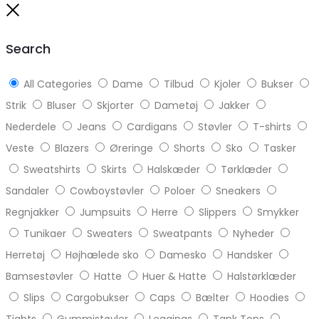
to
Close
top
Search
All Categories
Dame
Tilbud
Kjoler
Bukser
Strik
Bluser
Skjorter
Dametøj
Jakker
Nederdele
Jeans
Cardigans
Støvler
T-shirts
Veste
Blazers
Øreringe
Shorts
Sko
Tasker
Sweatshirts
Skirts
Halskæder
Tørklæder
Sandaler
Cowboystøvler
Poloer
Sneakers
Regnjakker
Jumpsuits
Herre
Slippers
Smykker
Tunikaer
Sweaters
Sweatpants
Nyheder
Herretøj
Højhælede sko
Damesko
Handsker
Bamsestøvler
Hatte
Huer & Hatte
Halstørklæder
Slips
Cargobukser
Caps
Bælter
Hoodies