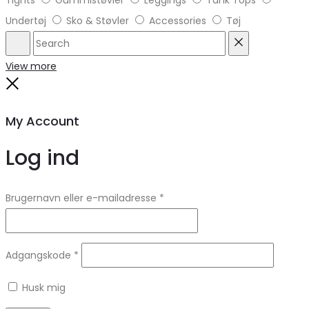
Tights
Gummistøvler
Leggings
Tank Tops
Undertøj
Sko & Støvler
Accessories
Tøj
Search
Reset
View more
Close
My Account
Log ind
Brugernavn eller e-mailadresse
*
Adgangskode
*
Husk mig