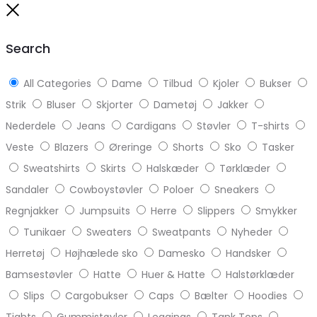
to
Close
top
Search
All Categories
Dame
Tilbud
Kjoler
Bukser
Strik
Bluser
Skjorter
Dametøj
Jakker
Nederdele
Jeans
Cardigans
Støvler
T-shirts
Veste
Blazers
Øreringe
Shorts
Sko
Tasker
Sweatshirts
Skirts
Halskæder
Tørklæder
Sandaler
Cowboystøvler
Poloer
Sneakers
Regnjakker
Jumpsuits
Herre
Slippers
Smykker
Tunikaer
Sweaters
Sweatpants
Nyheder
Herretøj
Højhælede sko
Damesko
Handsker
Bamsestøvler
Hatte
Huer & Hatte
Halstørklæder
Slips
Cargobukser
Caps
Bælter
Hoodies