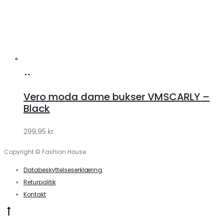
Køb
hos
Vero moda dame bukser VMSCARLY –
Klædeskabet.dk
Black
299,95
kr.
Copyright © Fashion House
Databeskyttelseserklæring
Returpolitik
Kontakt
Go