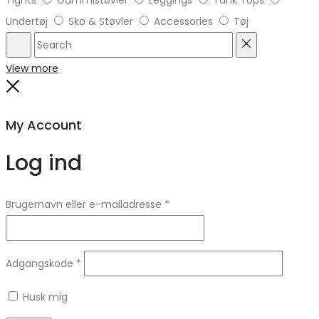
Tights
Gummistøvler
Leggings
Tank Tops
Undertøj
Sko & Støvler
Accessories
Tøj
Search
Reset
View more
Close
My Account
Log ind
Brugernavn eller e-mailadresse
*
Adgangskode
*
Husk mig