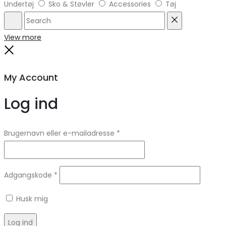
Undertøj
Sko & Støvler
Accessories
Tøj
Search
Reset
View more
Close
My Account
Log ind
Brugernavn eller e-mailadresse
*
Adgangskode
*
Husk mig
Log ind