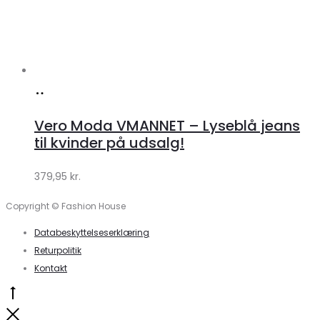
Køb
hos
Vero Moda VMANNET – Lyseblå jeans
Klædeskabet.dk
til kvinder på udsalg!
379,95
kr.
Copyright © Fashion House
Databeskyttelseserklæring
Returpolitik
Kontakt
Go
to
Close