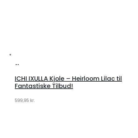
Køb
hos
ICHI IXULLA Kjole – Heirloom Lilac til
Klædeskabet.dk
Fantastiske Tilbud!
599,95
kr.