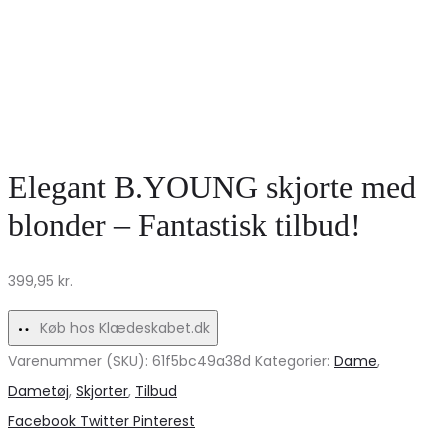
Elegant B.YOUNG skjorte med
blonder – Fantastisk tilbud!
399,95
kr.
Køb hos Klædeskabet.dk
Varenummer (SKU):
61f5bc49a38d
Kategorier:
Dame
,
Dametøj
,
Skjorter
,
Tilbud
Share
Facebook
Twitter
Pinterest