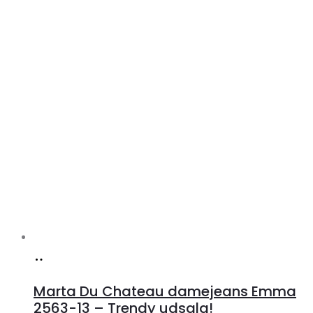
Køb
hos
Marta Du Chateau damejeans Emma
Klædeskabet.dk
2563-13 – Trendy udsalg!