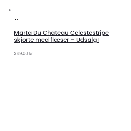
Køb
hos
Marta Du Chateau Celestestripe
Klædeskabet.dk
skjorte med flæser – Udsalg!
349,00
kr.