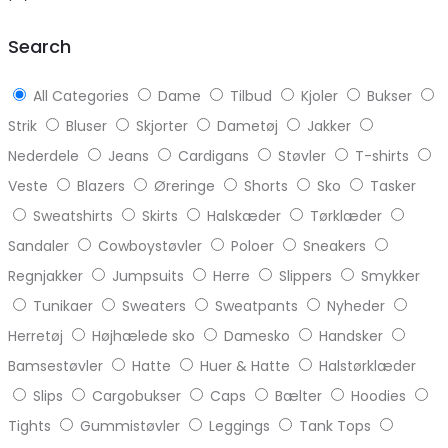
top
Search
All Categories
Dame
Tilbud
Kjoler
Bukser
Strik
Bluser
Skjorter
Dametøj
Jakker
Nederdele
Jeans
Cardigans
Støvler
T-shirts
Veste
Blazers
Øreringe
Shorts
Sko
Tasker
Sweatshirts
Skirts
Halskæder
Tørklæder
Sandaler
Cowboystøvler
Poloer
Sneakers
Regnjakker
Jumpsuits
Herre
Slippers
Smykker
Tunikaer
Sweaters
Sweatpants
Nyheder
Herretøj
Højhælede sko
Damesko
Handsker
Bamsestøvler
Hatte
Huer & Hatte
Halstørklæder
Slips
Cargobukser
Caps
Bælter
Hoodies
Tights
Gummistøvler
Leggings
Tank Tops