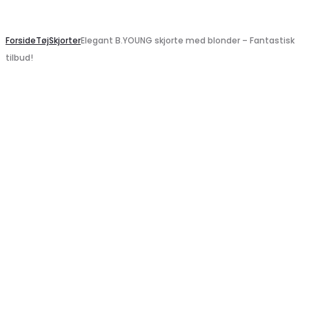
Search
Forside
Tøj
Skjorter
Elegant B.YOUNG skjorte med blonder – Fantastisk
tilbud!