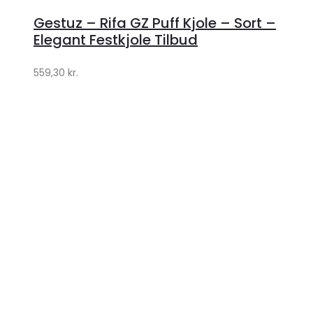
hos
Gestuz – Rifa GZ Puff Kjole – Sort –
Lykke
Elegant Festkjole Tilbud
by
559,30
kr.
Lykke