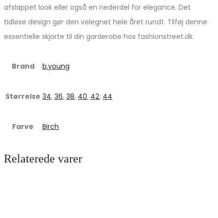
afslappet look eller også en nederdel for elegance. Det
tidløse design gør den velegnet hele året rundt. Tilføj denne
essentielle skjorte til din garderobe hos fashionstreet.dk.
Brand
b.young
Størrelse
34
,
36
,
38
,
40
,
42
,
44
Farve
Birch
Relaterede varer