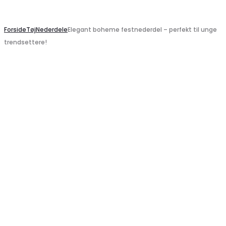
Search
Forside
Tøj
Nederdele
Elegant boheme festnederdel – perfekt til unge
trendsettere!