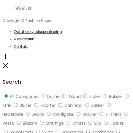
199,95
kr.
Copyright © Fashion House
Databeskyttelseserklæring
Returpolitik
Kontakt
Go
to
Close
top
Search
All Categories
Dame
Tilbud
Kjoler
Bukser
Strik
Bluser
Skjorter
Dametøj
Jakker
Nederdele
Jeans
Cardigans
Støvler
T-shirts
Veste
Blazers
Øreringe
Shorts
Sko
Tasker
Sweatshirts
Skirts
Halskæder
Tørklæder