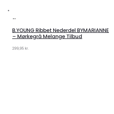
Køb
hos
B.YOUNG Ribbet Nederdel BYMARIANNE
Klædeskabet.dk
– Mørkegrå Melange Tilbud
299,95
kr.