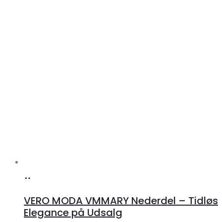
Køb
hos
VERO MODA VMMARY Nederdel – Tidløs
Klædeskabet.dk
Elegance på Udsalg