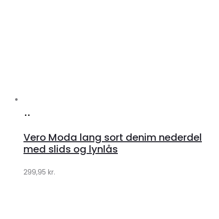
Køb
hos
Vero Moda lang sort denim nederdel
Klædeskabet.dk
med slids og lynlås
299,95
kr.