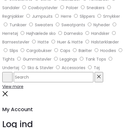
Sandaler
Cowboystøvler
Poloer
Sneakers
Regnjakker
Jumpsuits
Herre
Slippers
Smykker
Tunikaer
Sweaters
Sweatpants
Nyheder
Herretøj
Højhælede sko
Damesko
Handsker
Bamsestøvler
Hatte
Huer & Hatte
Halstørklæder
Slips
Cargobukser
Caps
Bælter
Hoodies
Tights
Gummistøvler
Leggings
Tank Tops
Undertøj
Sko & Støvler
Accessories
Tøj
Search
Reset
View more
Close
My Account
Log ind