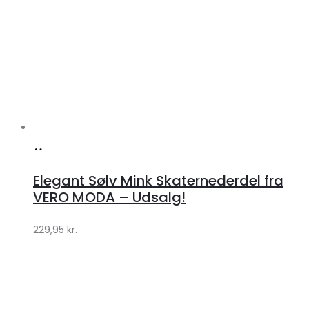
Køb
hos
Elegant Sølv Mink Skaternederdel fra
Klædeskabet.dk
VERO MODA – Udsalg!
229,95
kr.