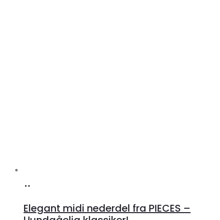
Køb
hos
Elegant midi nederdel fra PIECES –
Klædeskabet.dk
Uundgåelig klassiker!