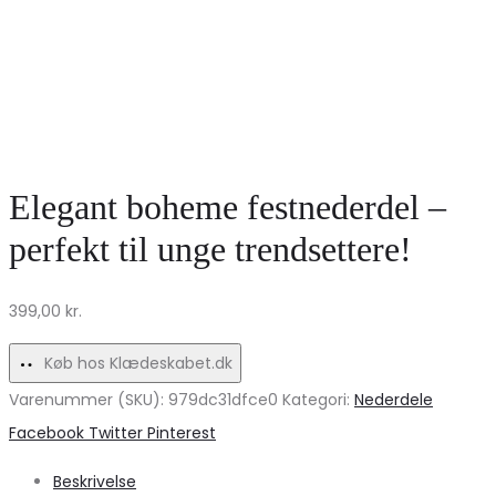
Elegant boheme festnederdel –
perfekt til unge trendsettere!
399,00
kr.
Køb hos Klædeskabet.dk
Varenummer (SKU):
979dc31dfce0
Kategori:
Nederdele
Share
Facebook
Twitter
Pinterest
Beskrivelse