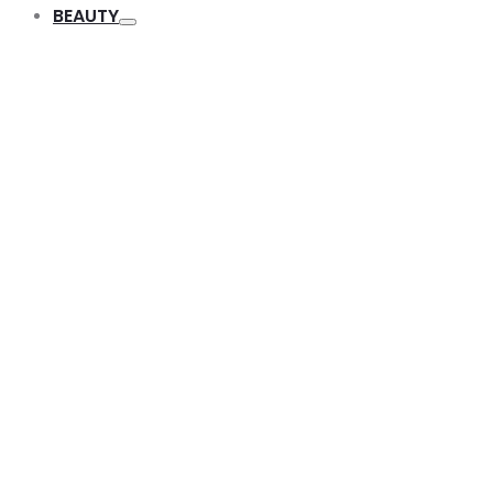
Toggle
BEAUTY
Toggle