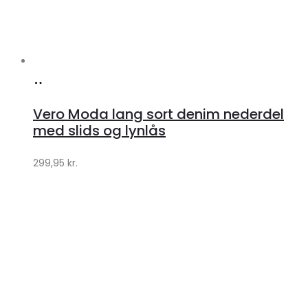
Køb
hos
Vero Moda lang sort denim nederdel
Klædeskabet.dk
med slids og lynlås
299,95
kr.