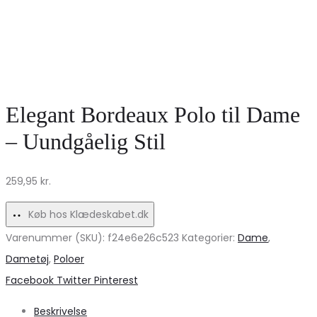
Elegant Bordeaux Polo til Dame
– Uundgåelig Stil
259,95
kr.
Køb hos Klædeskabet.dk
Varenummer (SKU):
f24e6e26c523
Kategorier:
Dame
,
Dametøj
,
Poloer
Share
Facebook
Twitter
Pinterest
Beskrivelse