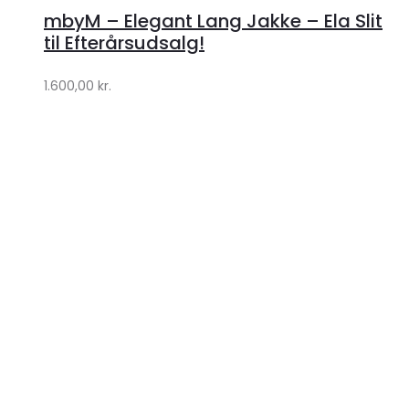
hos
mbyM – Elegant Lang Jakke – Ela Slit
Lykke
til Efterårsudsalg!
by
1.600,00
kr.
Lykke