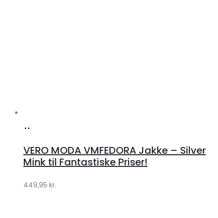
Køb
hos
VERO MODA VMFEDORA Jakke – Silver
Klædeskabet.dk
Mink til Fantastiske Priser!
449,95
kr.