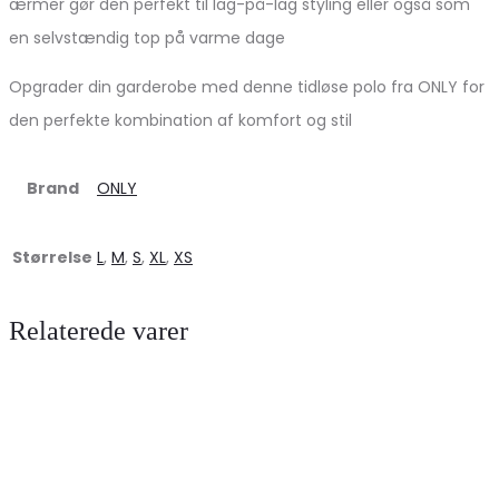
ærmer gør den perfekt til lag-på-lag styling eller også som
en selvstændig top på varme dage
Opgrader din garderobe med denne tidløse polo fra ONLY for
den perfekte kombination af komfort og stil
Brand
ONLY
Størrelse
L
,
M
,
S
,
XL
,
XS
Relaterede varer