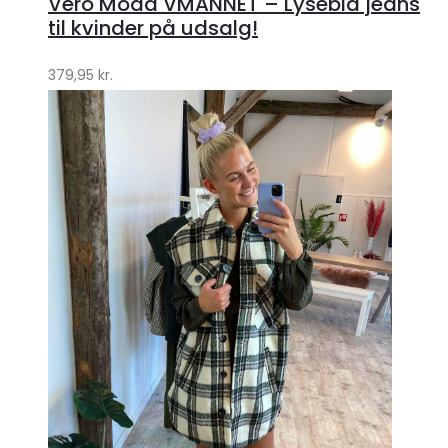
Vero Moda VMANNET – Lyseblå jeans
Klædeskabet.dk
til kvinder på udsalg!
379,95
kr.