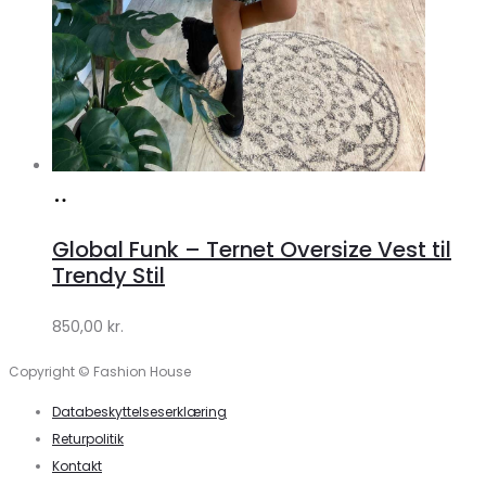
Køb
hos
Global Funk – Ternet Oversize Vest til
Lykke
Trendy Stil
by
850,00
kr.
Lykke
Copyright © Fashion House
Databeskyttelseserklæring
Returpolitik
Kontakt