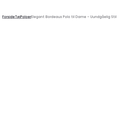
Search
Forside
Tøj
Poloer
Elegant Bordeaux Polo til Dame – Uundgåelig Stil