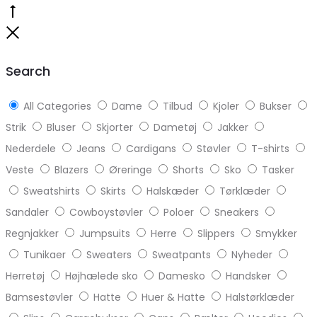
Go
to
Close
top
Search
All Categories
Dame
Tilbud
Kjoler
Bukser
Strik
Bluser
Skjorter
Dametøj
Jakker
Nederdele
Jeans
Cardigans
Støvler
T-shirts
Veste
Blazers
Øreringe
Shorts
Sko
Tasker
Sweatshirts
Skirts
Halskæder
Tørklæder
Sandaler
Cowboystøvler
Poloer
Sneakers
Regnjakker
Jumpsuits
Herre
Slippers
Smykker
Tunikaer
Sweaters
Sweatpants
Nyheder
Herretøj
Højhælede sko
Damesko
Handsker
Bamsestøvler
Hatte
Huer & Hatte
Halstørklæder