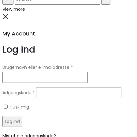
Search
Reset
View more
Close
My Account
Log ind
Brugernavn eller e-mailadresse
*
Adgangskode
*
Husk mig
Log ind
Mistet din adgangskode?