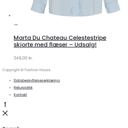
Køb
hos
Marta Du Chateau Celestestripe
Klædeskabet.dk
skjorte med flæser – Udsalg!
349,00
kr.
Copyright © Fashion House
Databeskyttelseserklæring
Returpolitik
Kontakt
Go
to
Close
top