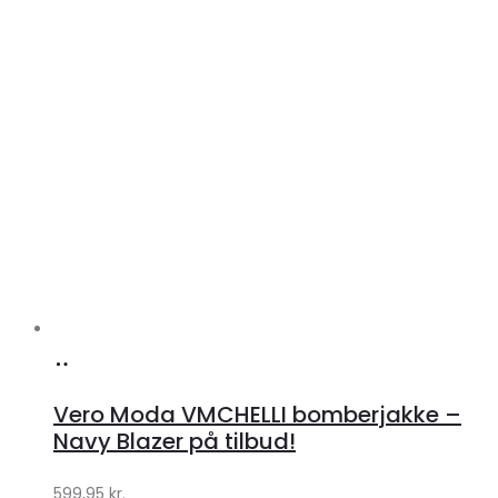
Køb
hos
Vero Moda VMCHELLI bomberjakke –
Klædeskabet.dk
Navy Blazer på tilbud!
599,95
kr.