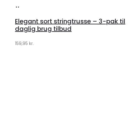
Køb
hos
Elegant sort stringtrusse – 3-pak til
Klædeskabet.dk
daglig brug tilbud
159,95
kr.