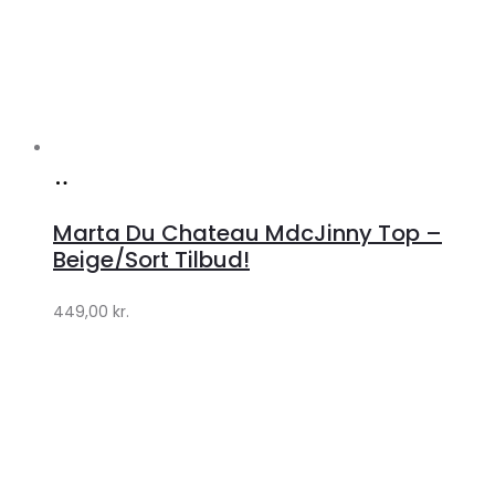
Køb
hos
Marta Du Chateau MdcJinny Top –
Klædeskabet.dk
Beige/Sort Tilbud!
449,00
kr.