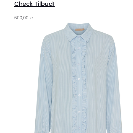
Lykke
Check Tilbud!
by
600,00
kr.
Lykke