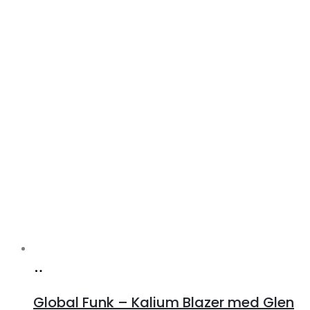
Køb
hos
Global Funk – Kalium Blazer med Glen