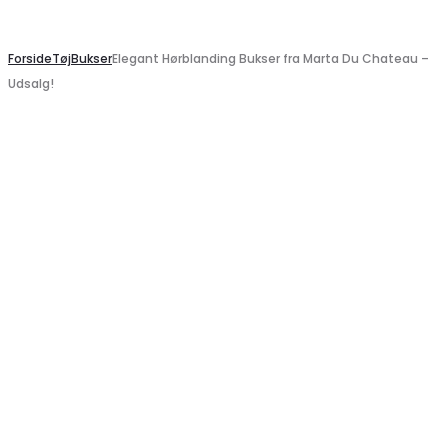
Search
Forside
Tøj
Bukser
Elegant Hørblanding Bukser fra Marta Du Chateau –
Udsalg!