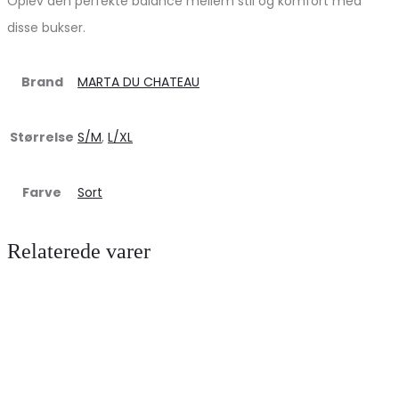
Oplev den perfekte balance mellem stil og komfort med
disse bukser.
Brand
MARTA DU CHATEAU
Størrelse
S/M
,
L/XL
Farve
Sort
Relaterede varer