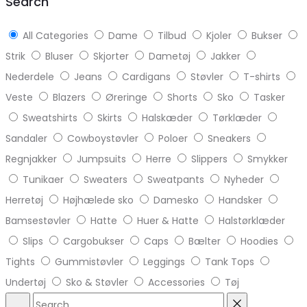
Search
All Categories
Dame
Tilbud
Kjoler
Bukser
Strik
Bluser
Skjorter
Dametøj
Jakker
Nederdele
Jeans
Cardigans
Støvler
T-shirts
Veste
Blazers
Øreringe
Shorts
Sko
Tasker
Sweatshirts
Skirts
Halskæder
Tørklæder
Sandaler
Cowboystøvler
Poloer
Sneakers
Regnjakker
Jumpsuits
Herre
Slippers
Smykker
Tunikaer
Sweaters
Sweatpants
Nyheder
Herretøj
Højhælede sko
Damesko
Handsker
Bamsestøvler
Hatte
Huer & Hatte
Halstørklæder
Slips
Cargobukser
Caps
Bælter
Hoodies
Tights
Gummistøvler
Leggings
Tank Tops
Undertøj
Sko & Støvler
Accessories
Tøj