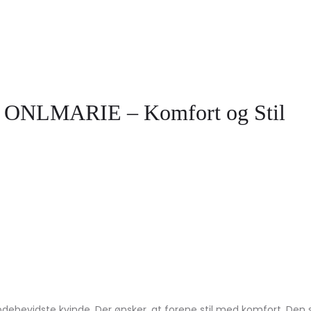
ik ONLMARIE – Komfort og Stil
odebevidste kvinde. Der ønsker, at forene stil med komfort. Den 