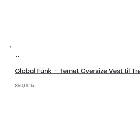
Køb
hos
Global Funk – Ternet Oversize Vest til Tr
Lykke
by
850,00
kr.
Lykke