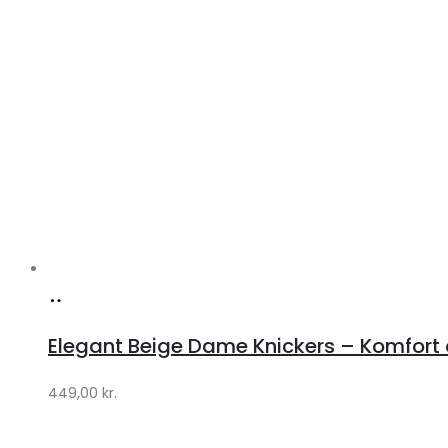
Køb
hos
Elegant Beige Dame Knickers – Komfort o
Klædeskabet.dk
449,00
kr.