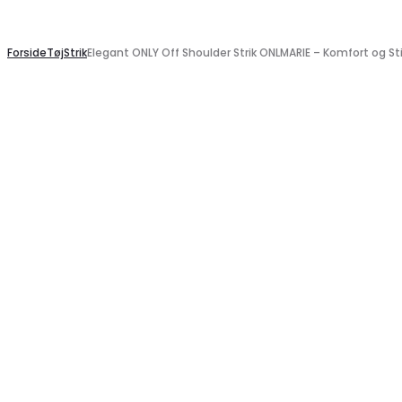
Search
Forside
Tøj
Strik
Elegant ONLY Off Shoulder Strik ONLMARIE – Komfort og Sti