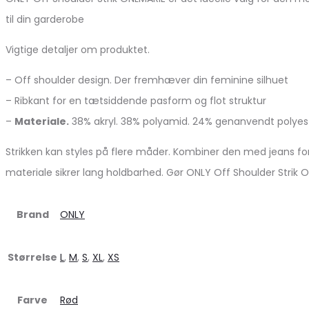
til din garderobe
Vigtige detaljer om produktet.
– Off shoulder design. Der fremhæver din feminine silhuet
– Ribkant for en tætsiddende pasform og flot struktur
–
Materiale.
38% akryl. 38% polyamid. 24% genanvendt polyes
Strikken kan styles på flere måder. Kombiner den med jeans for 
materiale sikrer lang holdbarhed. Gør ONLY Off Shoulder Strik ON
Brand
ONLY
Størrelse
L
,
M
,
S
,
XL
,
XS
Farve
Rød