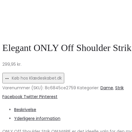
Elegant ONLY Off Shoulder Str
299,95
kr.
Køb hos Klædeskabet.dk
Varenummer (SKU):
8c6845ce2759
Kategorier:
Dame
,
Strik
Share
Facebook
Twitter
Pinterest
Beskrivelse
Yderligere information
ONLY Off Shoulder Strik ONLMARIE er det ideelle valg for den m