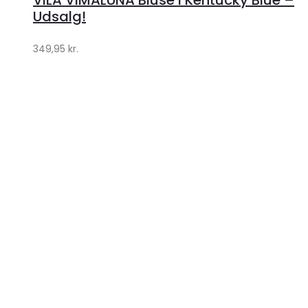
Klædeskabet.dk
Udsalg!
349,95
kr.