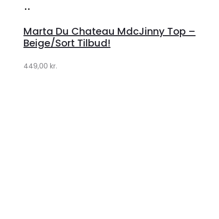
Køb
hos
Marta Du Chateau MdcJinny Top –
Klædeskabet.dk
Beige/Sort Tilbud!
449,00
kr.