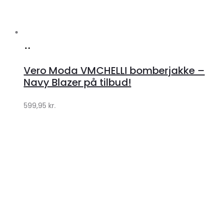
Køb
hos
Vero Moda VMCHELLI bomberjakke –
Klædeskabet.dk
Navy Blazer på tilbud!
599,95
kr.