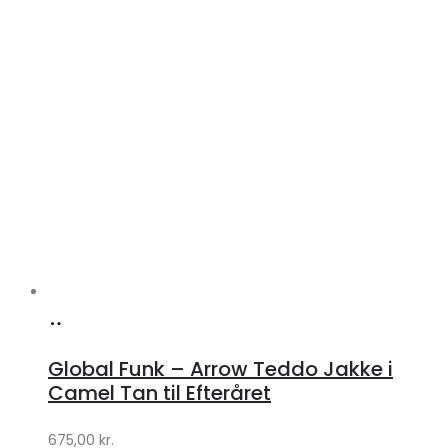
Køb
hos
Global Funk – Arrow Teddo Jakke i
Lykke
Camel Tan til Efteråret
by
675,00
kr.
Lykke