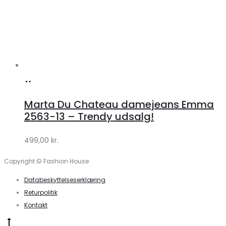
Køb
hos
Marta Du Chateau damejeans Emma
Klædeskabet.dk
2563-13 – Trendy udsalg!
499,00
kr.
Copyright © Fashion House
Databeskyttelseserklæring
Returpolitik
Kontakt
Go