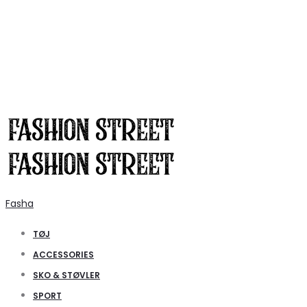
Fasha
TØJ
ACCESSORIES
SKO & STØVLER
SPORT