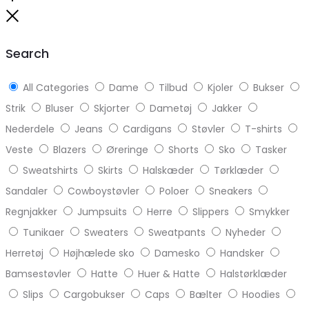
to
Close
top
Search
All Categories
Dame
Tilbud
Kjoler
Bukser
Strik
Bluser
Skjorter
Dametøj
Jakker
Nederdele
Jeans
Cardigans
Støvler
T-shirts
Veste
Blazers
Øreringe
Shorts
Sko
Tasker
Sweatshirts
Skirts
Halskæder
Tørklæder
Sandaler
Cowboystøvler
Poloer
Sneakers
Regnjakker
Jumpsuits
Herre
Slippers
Smykker
Tunikaer
Sweaters
Sweatpants
Nyheder
Herretøj
Højhælede sko
Damesko
Handsker
Bamsestøvler
Hatte
Huer & Hatte
Halstørklæder
Slips
Cargobukser
Caps
Bælter
Hoodies