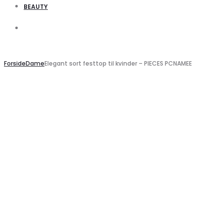
BEAUTY
Search
Search
Forside
Dame
Elegant sort festtop til kvinder – PIECES PCNAMEE