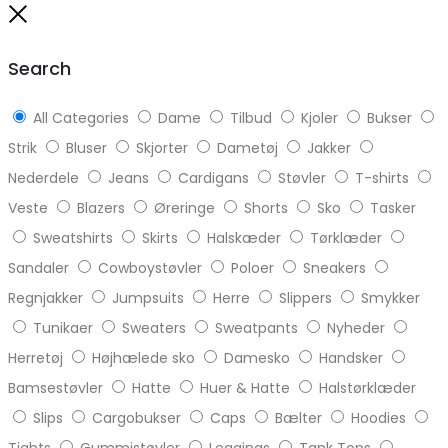
to
Close
top
Search
All Categories
Dame
Tilbud
Kjoler
Bukser
Strik
Bluser
Skjorter
Dametøj
Jakker
Nederdele
Jeans
Cardigans
Støvler
T-shirts
Veste
Blazers
Øreringe
Shorts
Sko
Tasker
Sweatshirts
Skirts
Halskæder
Tørklæder
Sandaler
Cowboystøvler
Poloer
Sneakers
Regnjakker
Jumpsuits
Herre
Slippers
Smykker
Tunikaer
Sweaters
Sweatpants
Nyheder
Herretøj
Højhælede sko
Damesko
Handsker
Bamsestøvler
Hatte
Huer & Hatte
Halstørklæder
Slips
Cargobukser
Caps
Bælter
Hoodies
Tights
Gummistøvler
Leggings
Tank Tops