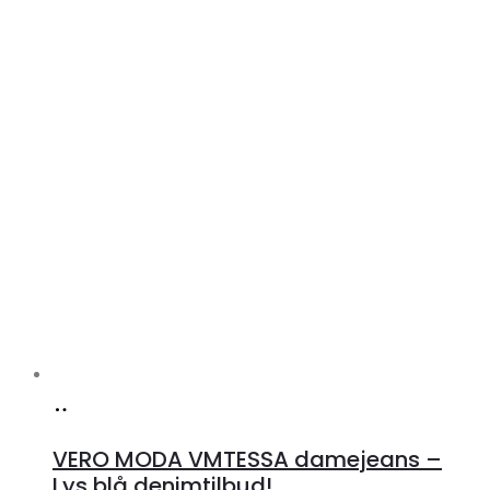
Køb
hos
VERO MODA VMTESSA damejeans –
Klædeskabet.dk
Lys blå denimtilbud!