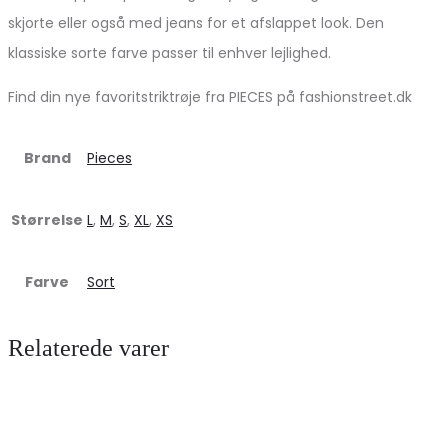
skjorte eller også med jeans for et afslappet look. Den
klassiske sorte farve passer til enhver lejlighed.
Find din nye favoritstriktrøje fra PIECES på fashionstreet.dk
Brand
Pieces
Størrelse
L
,
M
,
S
,
XL
,
XS
Farve
Sort
Relaterede varer