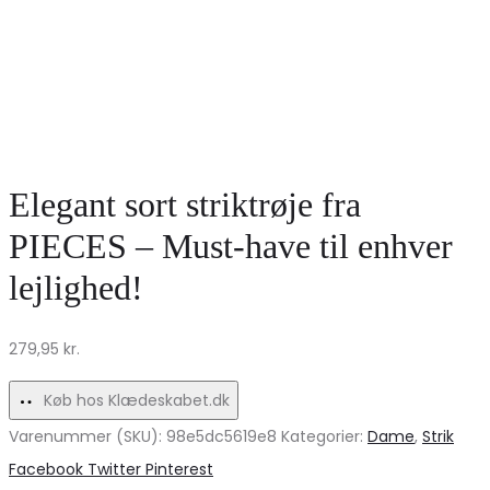
Elegant sort striktrøje fra
PIECES – Must-have til enhver
lejlighed!
279,95
kr.
Køb hos Klædeskabet.dk
Varenummer (SKU):
98e5dc5619e8
Kategorier:
Dame
,
Strik
Share
Facebook
Twitter
Pinterest