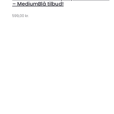
Klædeskabet.dk
– MediumBlå tilbud!
599,00
kr.