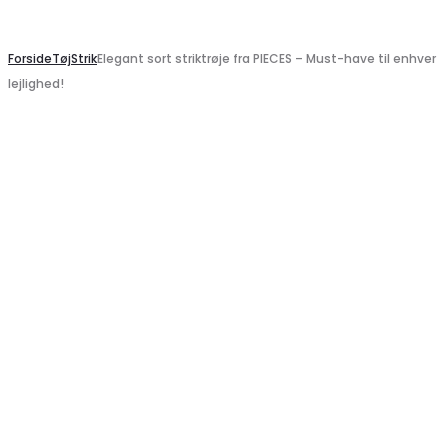
Search
Forside
Tøj
Strik
Elegant sort striktrøje fra PIECES – Must-have til enhver
lejlighed!