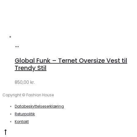
Køb
hos
Global Funk – Ternet Oversize Vest til
Lykke
Trendy Stil
by
850,00
kr.
Lykke
Copyright © Fashion House
Databeskyttelseserklæring
Returpolitik
Kontakt
Go