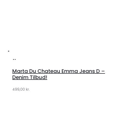
Køb
hos
Marta Du Chateau Emma Jeans D –
Klædeskabet.dk
Denim Tilbud!
499,00
kr.