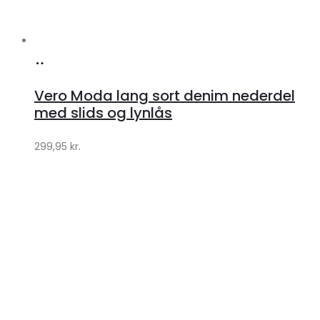
Køb
hos
Vero Moda lang sort denim nederdel
Klædeskabet.dk
med slids og lynlås
299,95
kr.