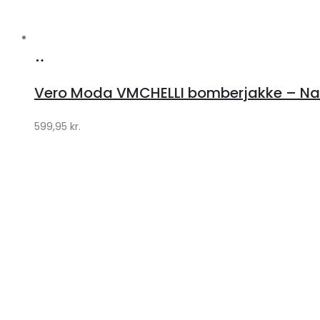
Køb
hos
Vero Moda VMCHELLI bomberjakke – Navy
Klædeskabet.dk
599,95
kr.