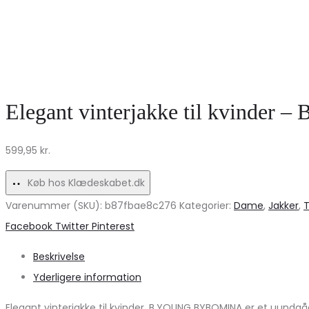
Elegant vinterjakke til kvinde
599,95
kr.
Køb hos Klædeskabet.dk
Varenummer (SKU):
b87fbae8c276
Kategorier:
Dame
,
Jakker
,
T
Share
Facebook
Twitter
Pinterest
Beskrivelse
Yderligere information
Elegant vinterjakke til kvinder. B.YOUNG BYBOMINA er et uundgå