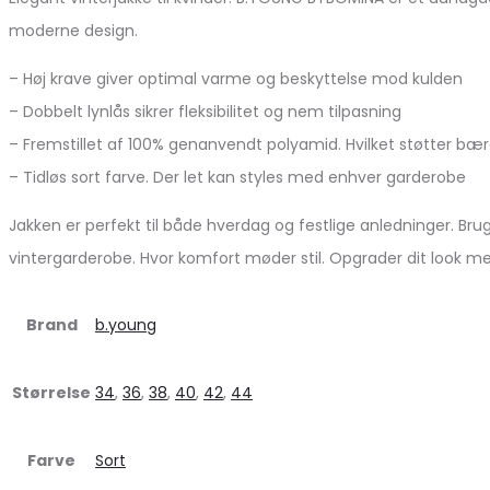
moderne design.
– Høj krave giver optimal varme og beskyttelse mod kulden
– Dobbelt lynlås sikrer fleksibilitet og nem tilpasning
– Fremstillet af 100% genanvendt polyamid. Hvilket støtter bæ
– Tidløs sort farve. Der let kan styles med enhver garderobe
Jakken er perfekt til både hverdag og festlige anledninger. Bru
vintergarderobe. Hvor komfort møder stil. Opgrader dit look me
Brand
b.young
Størrelse
34
,
36
,
38
,
40
,
42
,
44
Farve
Sort