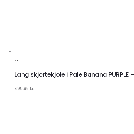
Køb
hos
Lang skjortekjole i Pale Banana PURPLE –
Klædeskabet.dk
499,95
kr.