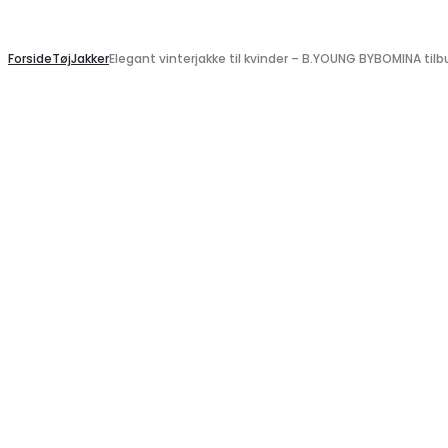
Search
Forside
Tøj
Jakker
Elegant vinterjakke til kvinder – B.YOUNG BYBOMINA tilb