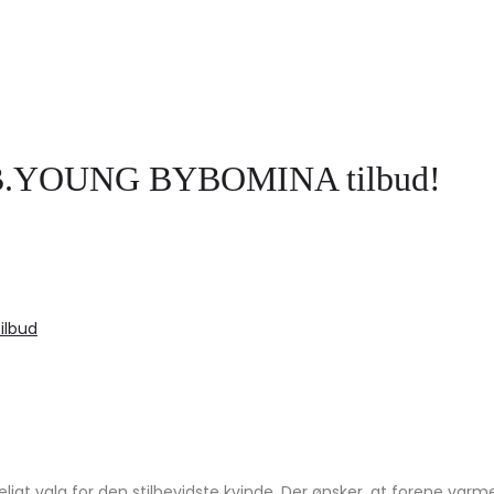
r – B.YOUNG BYBOMINA tilbud!
ilbud
eligt valg for den stilbevidste kvinde. Der ønsker, at forene v