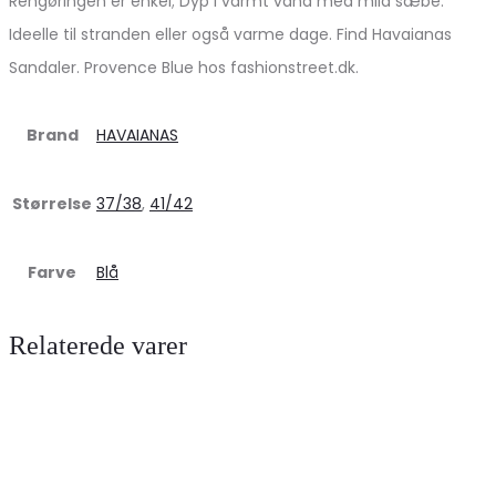
Rengøringen er enkel; Dyp i varmt vand med mild sæbe.
Ideelle til stranden eller også varme dage. Find Havaianas
Sandaler. Provence Blue hos fashionstreet.dk.
Brand
HAVAIANAS
Størrelse
37/38
,
41/42
Farve
Blå
Relaterede varer