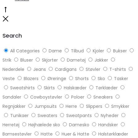
Go
to
Close
top
Search
All Categories
Dame
Tilbud
Kjoler
Bukser
Strik
Bluser
Skjorter
Dametøj
Jakker
Nederdele
Jeans
Cardigans
Støvler
T-shirts
Veste
Blazers
Øreringe
Shorts
Sko
Tasker
Sweatshirts
Skirts
Halskæder
Tørklæder
Sandaler
Cowboystøvler
Poloer
Sneakers
Regnjakker
Jumpsuits
Herre
Slippers
Smykker
Tunikaer
Sweaters
Sweatpants
Nyheder
Herretøj
Højhælede sko
Damesko
Handsker
Bamsestøvler
Hatte
Huer & Hatte
Halstørklæder