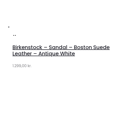
Køb
hos
Birkenstock – Sandal – Boston Suede
Lykke
Leather – Antique White
by
1.299,00
kr.
Lykke