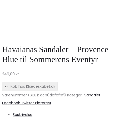
Havaianas Sandaler – Provence
Blue til Sommerens Eventyr
249,00
kr.
Køb hos Klædeskabet.dk
Varenummer (SKU):
dcb0dcfcfbf0
Kategori:
Sandaler
Share
Facebook
Twitter
Pinterest
Beskrivelse