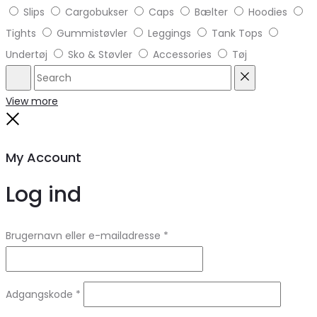
Slips
Cargobukser
Caps
Bælter
Hoodies
Tights
Gummistøvler
Leggings
Tank Tops
Undertøj
Sko & Støvler
Accessories
Tøj
Search
Reset
View more
Close
My Account
Log ind
Brugernavn eller e-mailadresse
*
Adgangskode
*