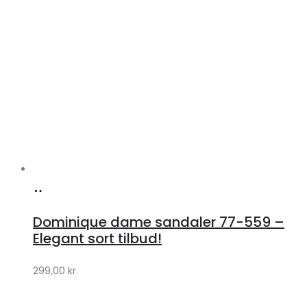
Køb
hos
Dominique dame sandaler 77-559 –
Klædeskabet.dk
Elegant sort tilbud!
299,00
kr.