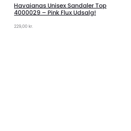
hos
Havaianas Unisex Sandaler Top
Klædeskabet.dk
4000029 – Pink Flux Udsalg!
229,00
kr.