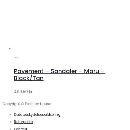
Køb
hos
Pavement – Sandaler – Maru –
Lykke
Black/Tan
by
499,50
kr.
Lykke
Copyright © Fashion House
Databeskyttelseserklæring
Returpolitik
Kontakt