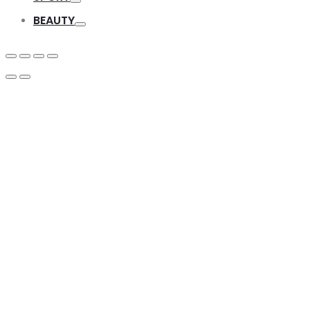
Toggle
BEAUTY
Toggle