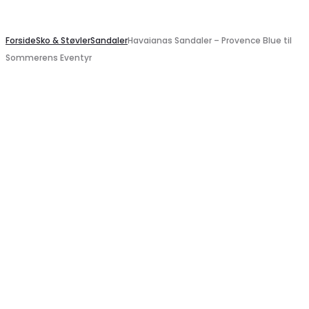
Search
Forside
Sko & Støvler
Sandaler
Havaianas Sandaler – Provence Blue til
Sommerens Eventyr