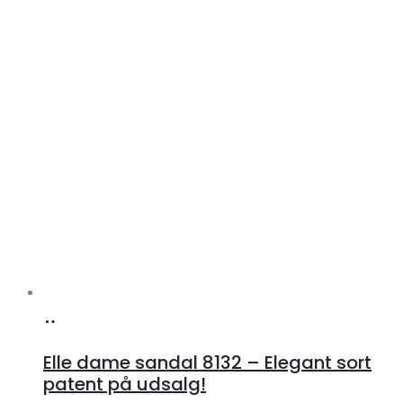
Køb
hos
Elle dame sandal 8132 – Elegant sort
Klædeskabet.dk
patent på udsalg!