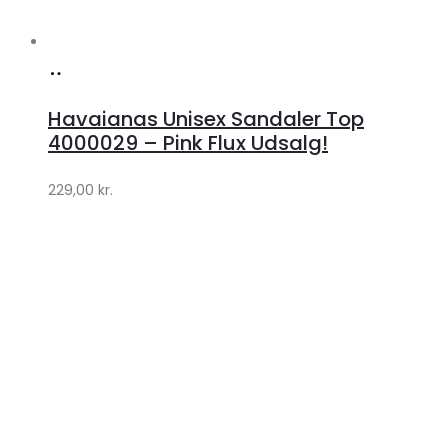
Køb
hos
Havaianas Unisex Sandaler Top
Klædeskabet.dk
4000029 – Pink Flux Udsalg!
229,00
kr.