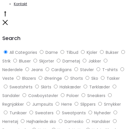
Kontakt
Go
to
Close
top
Search
All Categories
Dame
Tilbud
Kjoler
Bukser
Strik
Bluser
Skjorter
Dametøj
Jakker
Nederdele
Jeans
Cardigans
Støvler
T-shirts
Veste
Blazers
Øreringe
Shorts
Sko
Tasker
Sweatshirts
Skirts
Halskæder
Tørklæder
Sandaler
Cowboystøvler
Poloer
Sneakers
Regnjakker
Jumpsuits
Herre
Slippers
Smykker
Tunikaer
Sweaters
Sweatpants
Nyheder
Herretøj
Højhælede sko
Damesko
Handsker