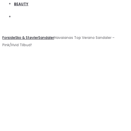
BEAUTY
Search
Search
Forside
Sko & Støvler
Sandaler
Havaianas Top Verano Sandaler –
Pink/Hvid Tilbud!