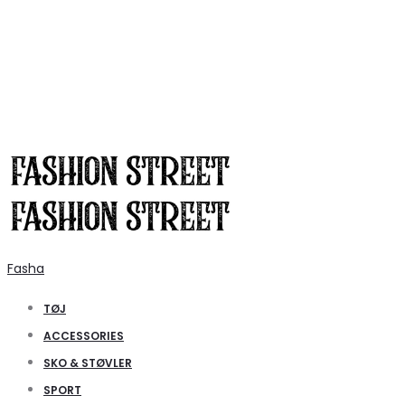
Fasha
TØJ
ACCESSORIES
SKO & STØVLER
SPORT