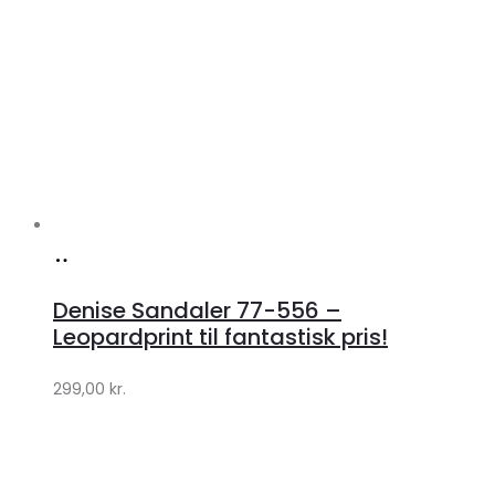
Køb
hos
Denise Sandaler 77-556 –
Klædeskabet.dk
Leopardprint til fantastisk pris!
299,00
kr.