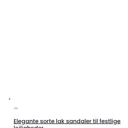
Køb
hos
Elegante sorte lak sandaler til festlige
Klædeskabet.dk
lejligheder