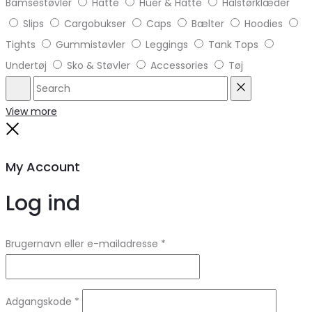
Bamsestøvler
Hatte
Huer & Hatte
Halstørklæder
Slips
Cargobukser
Caps
Bælter
Hoodies
Tights
Gummistøvler
Leggings
Tank Tops
Undertøj
Sko & Støvler
Accessories
Tøj
Search
Reset
View more
Close
My Account
Log ind
Brugernavn eller e-mailadresse
*
Adgangskode
*