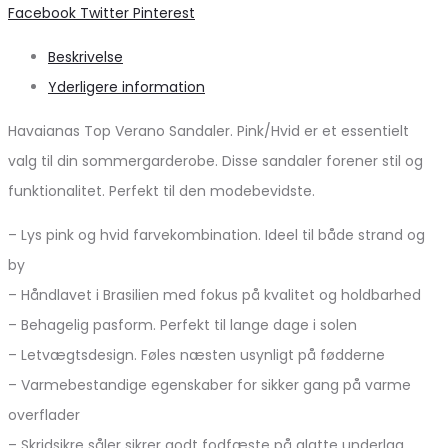
Share
Facebook
Twitter
Pinterest
Beskrivelse
Yderligere information
Havaianas Top Verano Sandaler. Pink/Hvid er et essentielt
valg til din sommergarderobe. Disse sandaler forener stil og
funktionalitet. Perfekt til den modebevidste.
– Lys pink og hvid farvekombination. Ideel til både strand og
by
– Håndlavet i Brasilien med fokus på kvalitet og holdbarhed
– Behagelig pasform. Perfekt til lange dage i solen
– Letvægtsdesign. Føles næsten usynligt på fødderne
– Varmebestandige egenskaber for sikker gang på varme
overflader
– Skridsikre såler sikrer godt fodfæste på glatte underlag