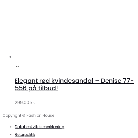
Køb
hos
Elegant rød kvindesandal – Denise 77-
Klædeskabet.dk
556 på tilbud!
299,00
kr.
Copyright © Fashion House
Databeskyttelseserklæring
Returpolitik