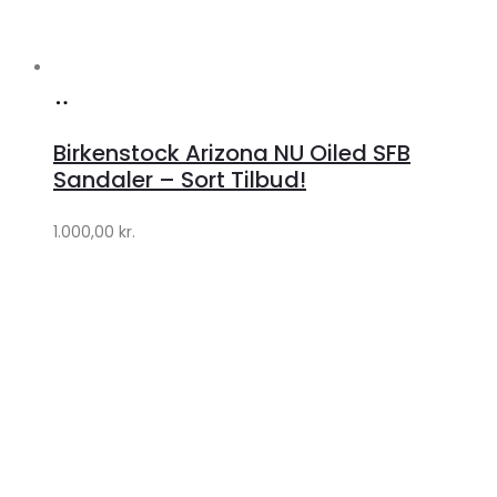
Køb
hos
Birkenstock Arizona NU Oiled SFB
Lykke
Sandaler – Sort Tilbud!
by
1.000,00
kr.
Lykke