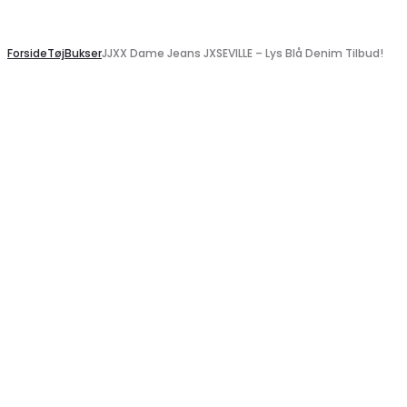
Search
Forside
Tøj
Bukser
JJXX Dame Jeans JXSEVILLE – Lys Blå Denim Tilbud!