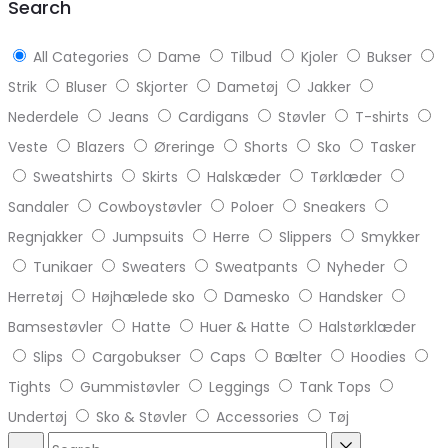
Search
All Categories
Dame
Tilbud
Kjoler
Bukser
Strik
Bluser
Skjorter
Dametøj
Jakker
Nederdele
Jeans
Cardigans
Støvler
T-shirts
Veste
Blazers
Øreringe
Shorts
Sko
Tasker
Sweatshirts
Skirts
Halskæder
Tørklæder
Sandaler
Cowboystøvler
Poloer
Sneakers
Regnjakker
Jumpsuits
Herre
Slippers
Smykker
Tunikaer
Sweaters
Sweatpants
Nyheder
Herretøj
Højhælede sko
Damesko
Handsker
Bamsestøvler
Hatte
Huer & Hatte
Halstørklæder
Slips
Cargobukser
Caps
Bælter
Hoodies
Tights
Gummistøvler
Leggings
Tank Tops
Undertøj
Sko & Støvler
Accessories
Tøj