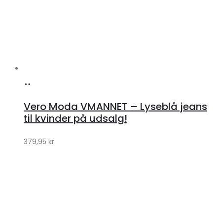
Køb
hos
Vero Moda VMANNET – Lyseblå jeans
Klædeskabet.dk
til kvinder på udsalg!
379,95
kr.