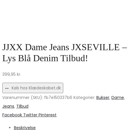
JJXX Dame Jeans JXSEVILLE –
Lys Blå Denim Tilbud!
399,95
kr.
Køb hos Klædeskabet.dk
Varenummer (SKU):
fb7e150337b6
Kategorier:
Bukser
,
Dame
,
Jeans
,
Tilbud
Share
Facebook
Twitter
Pinterest
Beskrivelse