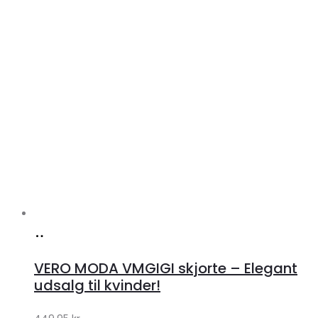
Køb
hos
VERO MODA VMGIGI skjorte – Elegant
Klædeskabet.dk
udsalg til kvinder!