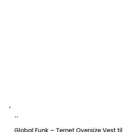
Køb
hos
Global Funk – Ternet Oversize Vest til