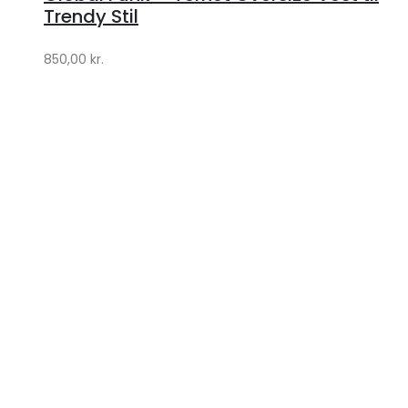
Lykke
Trendy Stil
by
850,00
kr.
Lykke