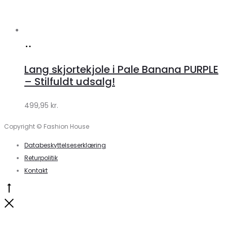
Køb
hos
Lang skjortekjole i Pale Banana PURPLE
Klædeskabet.dk
– Stilfuldt udsalg!
499,95
kr.
Copyright © Fashion House
Databeskyttelseserklæring
Returpolitik
Kontakt
Go
to
Close
top