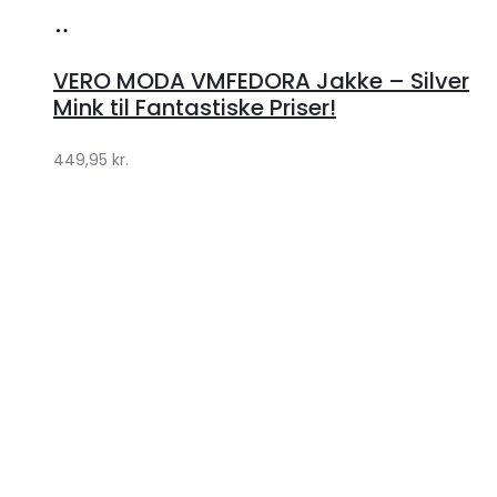
Køb
hos
VERO MODA VMFEDORA Jakke – Silver
Klædeskabet.dk
Mink til Fantastiske Priser!
449,95
kr.