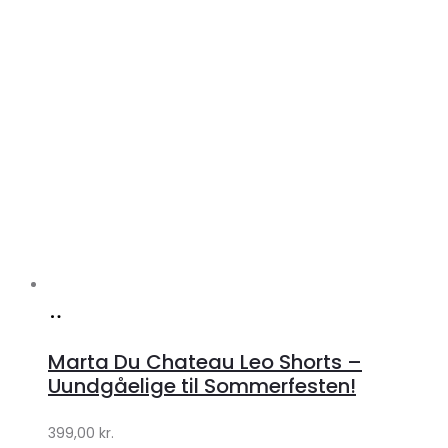
Køb
hos
Marta Du Chateau Leo Shorts –
Klædeskabet.dk
Uundgåelige til Sommerfesten!
399,00
kr.