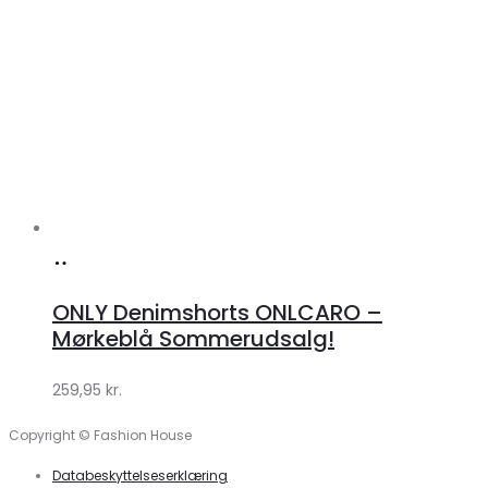
Køb
hos
ONLY Denimshorts ONLCARO –
Klædeskabet.dk
Mørkeblå Sommerudsalg!
259,95
kr.
Copyright © Fashion House
Databeskyttelseserklæring