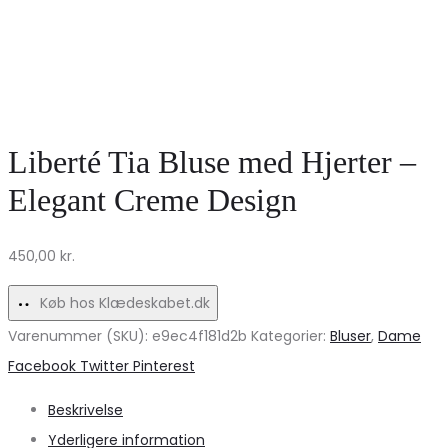
Liberté Tia Bluse med Hjerter –
Elegant Creme Design
450,00
kr.
Køb hos Klædeskabet.dk
Varenummer (SKU):
e9ec4f181d2b
Kategorier:
Bluser
,
Dame
Share
Facebook
Twitter
Pinterest
Beskrivelse
Yderligere information