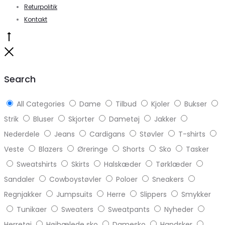
Returpolitik
Kontakt
Go
to
Close
top
Search
All Categories
Dame
Tilbud
Kjoler
Bukser
Strik
Bluser
Skjorter
Dametøj
Jakker
Nederdele
Jeans
Cardigans
Støvler
T-shirts
Veste
Blazers
Øreringe
Shorts
Sko
Tasker
Sweatshirts
Skirts
Halskæder
Tørklæder
Sandaler
Cowboystøvler
Poloer
Sneakers
Regnjakker
Jumpsuits
Herre
Slippers
Smykker
Tunikaer
Sweaters
Sweatpants
Nyheder
Herretøj
Højhælede sko
Damesko
Handsker