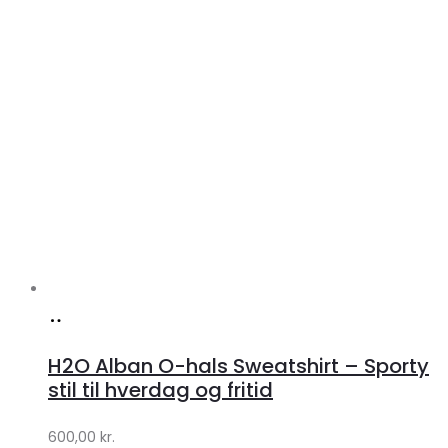
Køb
hos
H2O Alban O-hals Sweatshirt – Sporty
Lykke
stil til hverdag og fritid
by
600,00
kr.
Lykke