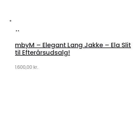
Køb
hos
mbyM – Elegant Lang Jakke – Ela Slit
Lykke
til Efterårsudsalg!
by
1.600,00
kr.
Lykke