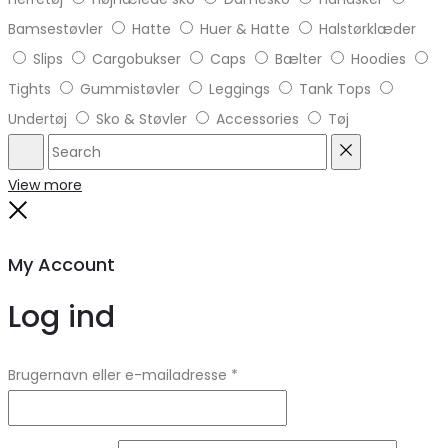
Bamsestøvler
Hatte
Huer & Hatte
Halstørklæder
Slips
Cargobukser
Caps
Bælter
Hoodies
Tights
Gummistøvler
Leggings
Tank Tops
Undertøj
Sko & Støvler
Accessories
Tøj
Search
Reset
View more
Close
My Account
Log ind
Brugernavn eller e-mailadresse
*