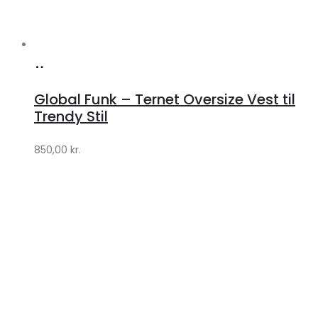
Køb
hos
Global Funk – Ternet Oversize Vest til
Lykke
Trendy Stil
by
850,00
kr.
Lykke