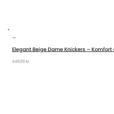
Køb
hos
Elegant Beige Dame Knickers – Komfort o
Klædeskabet.dk
449,00
kr.