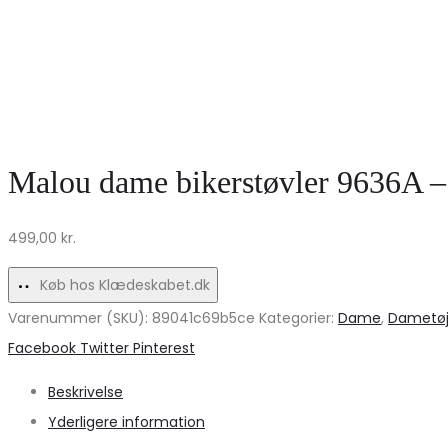
Malou dame bikerstøvler 9636A – C
499,00
kr.
Køb hos Klædeskabet.dk
Varenummer (SKU):
89041c69b5ce
Kategorier:
Dame
,
Dametø
Share
Facebook
Twitter
Pinterest
Beskrivelse
Yderligere information