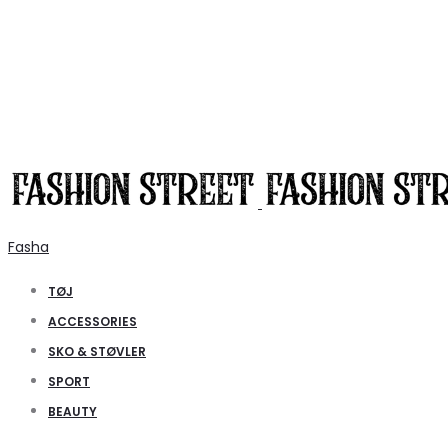
Fasha
TØJ
ACCESSORIES
SKO & STØVLER
SPORT
BEAUTY