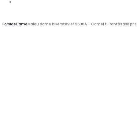
Search
Search
Forside
Dame
Malou dame bikerstøvler 9636A – Camel til fantastisk pris