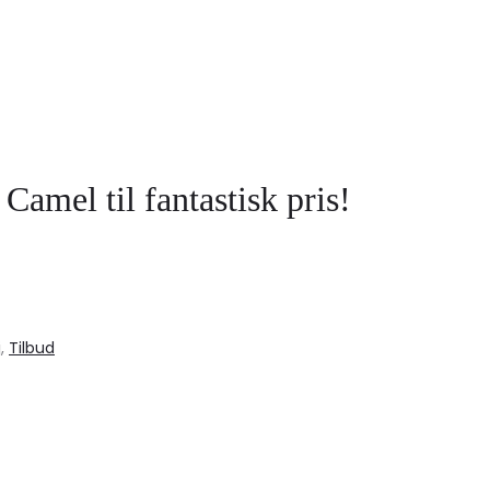
amel til fantastisk pris!
j
,
Tilbud