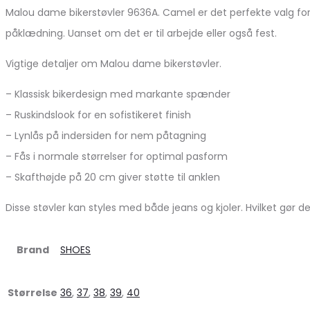
Malou dame bikerstøvler 9636A. Camel er det perfekte valg for 
påklædning. Uanset om det er til arbejde eller også fest.
Vigtige detaljer om Malou dame bikerstøvler.
– Klassisk bikerdesign med markante spænder
– Ruskindslook for en sofistikeret finish
– Lynlås på indersiden for nem påtagning
– Fås i normale størrelser for optimal pasform
– Skafthøjde på 20 cm giver støtte til anklen
Disse støvler kan styles med både jeans og kjoler. Hvilket gø
Brand
SHOES
Størrelse
36
,
37
,
38
,
39
,
40