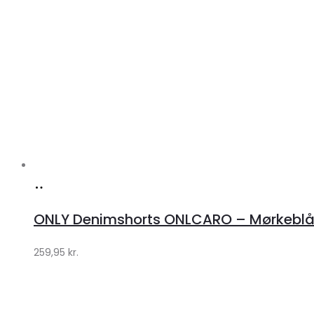
Køb
hos
ONLY Denimshorts ONLCARO – Mørkebl
Klædeskabet.dk
259,95
kr.