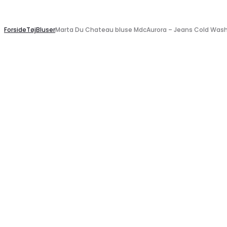
Search
Forside
Tøj
Bluser
Marta Du Chateau bluse MdcAurora – Jeans Cold Wash 