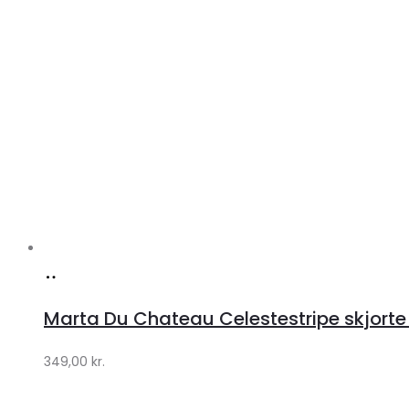
Køb
hos
Marta Du Chateau Celestestripe skjorte
Klædeskabet.dk
349,00
kr.