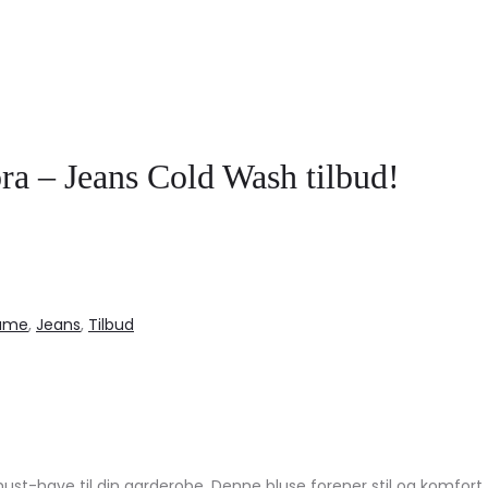
a – Jeans Cold Wash tilbud!
ame
,
Jeans
,
Tilbud
-have til din garderobe. Denne bluse forener stil og komfort. H