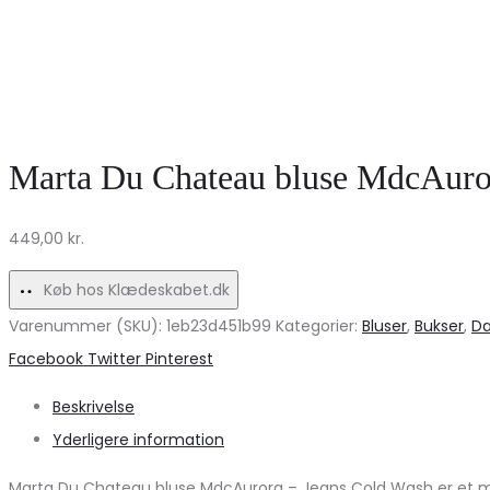
Marta Du Chateau bluse MdcAuror
449,00
kr.
Køb hos Klædeskabet.dk
Varenummer (SKU):
1eb23d451b99
Kategorier:
Bluser
,
Bukser
,
D
Share
Facebook
Twitter
Pinterest
Beskrivelse
Yderligere information
Marta Du Chateau bluse MdcAurora – Jeans Cold Wash er et must