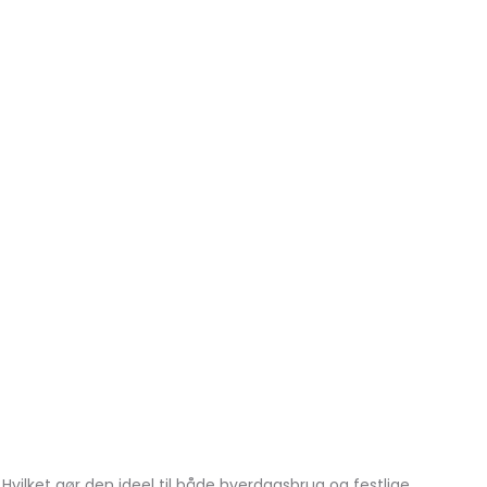
vilket gør den ideel til både hverdagsbrug og festlige