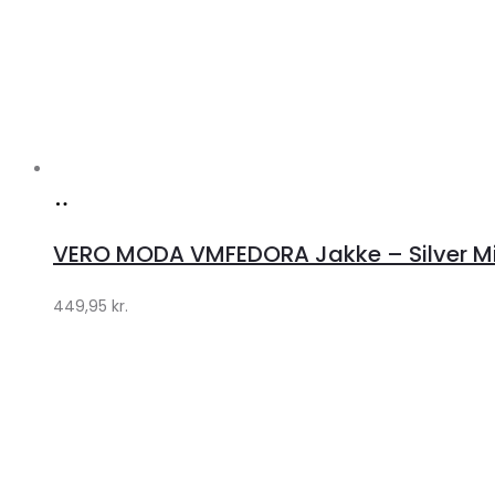
Køb
hos
VERO MODA VMFEDORA Jakke – Silver Mink 
Klædeskabet.dk
449,95
kr.