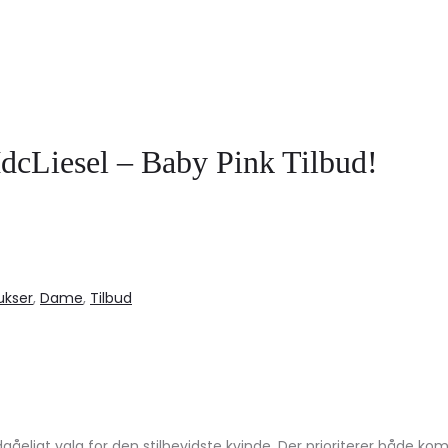
 slids og lynlås
3-13 – Trendy udsalg!
 Stilfuldt udsalg!