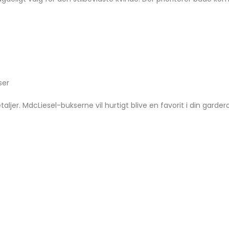
/Sort Tilbud!
 Tan til Efteråret