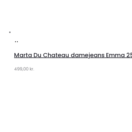
TØJ
Toggle
ACCESSORIES
Toggle
SKO & STØVLER
Toggle
SPORT
Toggle
BEAUTY
Toggle