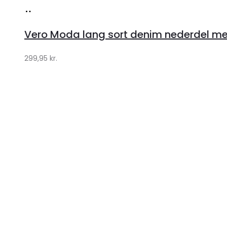
Brugernavn eller e-mailadresse
*
Adgangskode
*
Husk mig
Log ind
Mistet din adgangskode?
Close
Cart
Shopping Cart
0
Ingen varer i kurven.