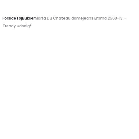
Search
Forside
Tøj
Bukser
Marta Du Chateau damejeans Emma 2563-13 –
Trendy udsalg!