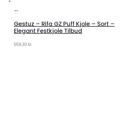
Køb
hos
Gestuz – Rifa GZ Puff Kjole – Sort –
Lykke
Elegant Festkjole Tilbud
by
559,30
kr.
Lykke