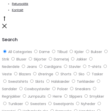
Returpolitik
Kontakt
Go
to
Close
top
Search
All Categories
Dame
Tilbud
Kjoler
Bukser
Strik
Bluser
Skjorter
Dametøj
Jakker
Nederdele
Jeans
Cardigans
Støvler
T-shirts
Veste
Blazers
Øreringe
Shorts
Sko
Tasker
Sweatshirts
Skirts
Halskæder
Tørklæder
Sandaler
Cowboystøvler
Poloer
Sneakers
Regnjakker
Jumpsuits
Herre
Slippers
Smykker
Tunikaer
Sweaters
Sweatpants
Nyheder