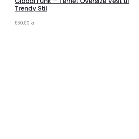
Global Funk – Ternet Oversize Vest til
Lykke
Trendy Stil
by
850,00
kr.
Lykke