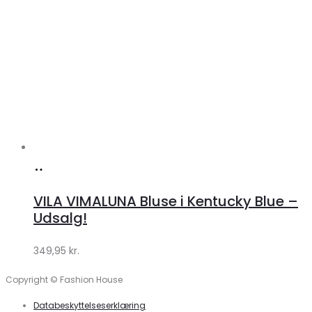
Køb
hos
VILA VIMALUNA Bluse i Kentucky Blue –
Klædeskabet.dk
Udsalg!
349,95
kr.
Copyright © Fashion House
Databeskyttelseserklæring