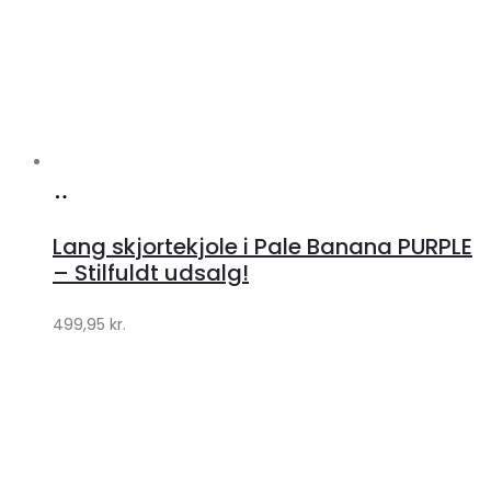
Køb
hos
Lang skjortekjole i Pale Banana PURPLE
Klædeskabet.dk
– Stilfuldt udsalg!
499,95
kr.