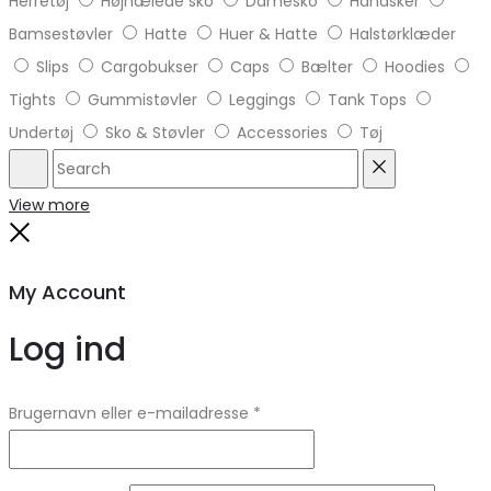
Herretøj
Højhælede sko
Damesko
Handsker
Bamsestøvler
Hatte
Huer & Hatte
Halstørklæder
Slips
Cargobukser
Caps
Bælter
Hoodies
Tights
Gummistøvler
Leggings
Tank Tops
Undertøj
Sko & Støvler
Accessories
Tøj
Search
Reset
View more
Close
My Account
Log ind
Brugernavn eller e-mailadresse
*