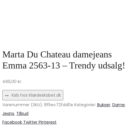
Marta Du Chateau damejeans
Emma 2563-13 – Trendy udsalg!
499,00
kr.
Køb hos Klædeskabet.dk
Varenummer (SKU):
8f5ec72fdd0e
Kategorier:
Bukser
,
Dame
,
Jeans
,
Tilbud
Share
Facebook
Twitter
Pinterest