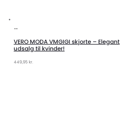
Køb
hos
VERO MODA VMGIGI skjorte – Elegant
Klædeskabet.dk
udsalg til kvinder!
449,95
kr.