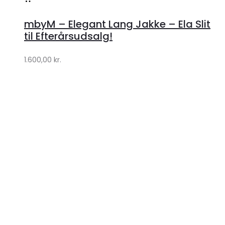
Bamsestøvler
Hatte
Huer & Hatte
Halstørklæder
Slips
Cargobukser
Caps
Bælter
Hoodies
Tights
Gummistøvler
Leggings
Tank Tops
Undertøj
Sko & Støvler
Accessories
Tøj
Search
Reset
View more
Close
My Account
Log ind
Brugernavn eller e-mailadresse
*
Adgangskode
*