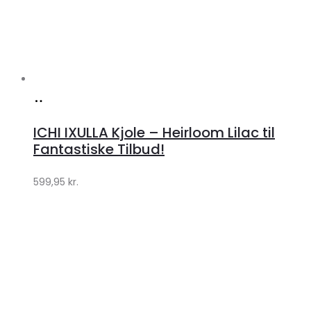
Husk mig
Log ind
Mistet din adgangskode?
Close
Cart
Shopping Cart
0
Ingen varer i kurven.
TØJ
Toggle
ACCESSORIES
Toggle
SKO & STØVLER