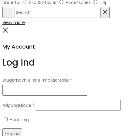
Undertøj
Sko & Støvler
Accessories
Tøj
Search
Reset
View more
Close
My Account
Log ind
Brugernavn eller e-mailadresse
*
Adgangskode
*
Husk mig
Log ind