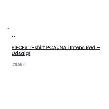
Køb
hos
PIECES T-shirt PCAUNA i Intens Rød –
Klædeskabet.dk
Udsalg!
179,95
kr.