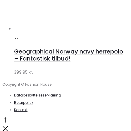
Køb
hos
Geographical Norway navy herrepolo
Klædeskabet.dk
– Fantastisk tilbud!
399,95
kr.
Copyright © Fashion House
Databeskyttelseserklæring
Returpolitik
Kontakt
Go
to
Close