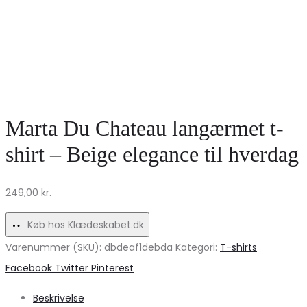
Marta Du Chateau langærmet t-
shirt – Beige elegance til hverdag
249,00
kr.
Køb hos Klædeskabet.dk
Varenummer (SKU):
dbdeaf1debda
Kategori:
T-shirts
Share
Facebook
Twitter
Pinterest
Beskrivelse