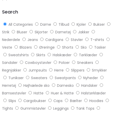
top
Search
All Categories
Dame
Tilbud
Kjoler
Bukser
Strik
Bluser
Skjorter
Dametøj
Jakker
Nederdele
Jeans
Cardigans
Støvler
T-shirts
Veste
Blazers
Øreringe
Shorts
Sko
Tasker
Sweatshirts
Skirts
Halskæder
Tørklæder
Sandaler
Cowboystøvler
Poloer
Sneakers
Regnjakker
Jumpsuits
Herre
Slippers
Smykker
Tunikaer
Sweaters
Sweatpants
Nyheder
Herretøj
Højhælede sko
Damesko
Handsker
Bamsestøvler
Hatte
Huer & Hatte
Halstørklæder
Slips
Cargobukser
Caps
Bælter
Hoodies
Tights
Gummistøvler
Leggings
Tank Tops