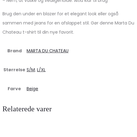
– Nem, at vaske og vedligeholde. Altid klar til brug
Brug den under en blazer for et elegant look eller også
sammen med jeans for en afslappet stil. Gør denne Marta Du
Chateau t-shirt til din nye favorit.
Brand
MARTA DU CHATEAU
Størrelse
S/M
,
L/XL
Farve
Beige
Relaterede varer