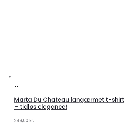
Køb
hos
Marta Du Chateau langærmet t-shirt
Klædeskabet.dk
– tidløs elegance!
249,00
kr.