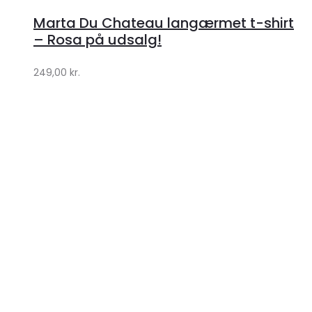
hos
Marta Du Chateau langærmet t-shirt
Klædeskabet.dk
– Rosa på udsalg!
249,00
kr.