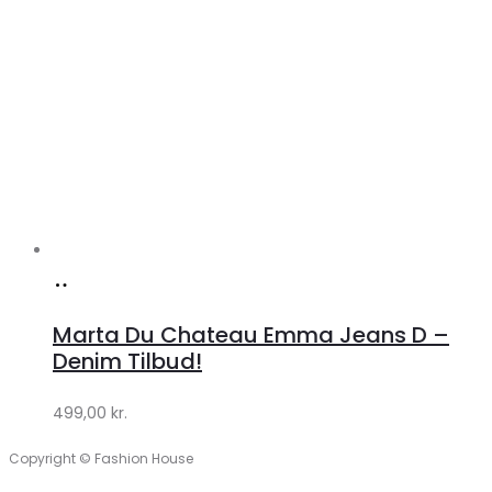
Køb
hos
Marta Du Chateau Emma Jeans D –
Klædeskabet.dk
Denim Tilbud!
499,00
kr.
Copyright © Fashion House