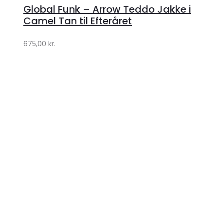
hos
Global Funk – Arrow Teddo Jakke i
Lykke
Camel Tan til Efteråret
by
675,00
kr.
Lykke