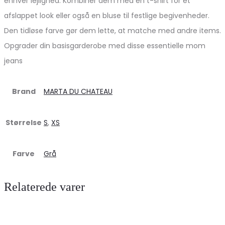
enhver lejlighed. Kombiner dem med en t-shirt for et
afslappet look eller også en bluse til festlige begivenheder.
Den tidløse farve gør dem lette, at matche med andre items.
Opgrader din basisgarderobe med disse essentielle mom
jeans
Brand
MARTA DU CHATEAU
Størrelse
S
,
XS
Farve
Grå
Relaterede varer