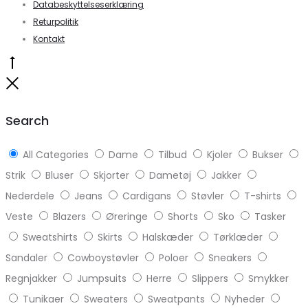
Databeskyttelseserklæring
Returpolitik
Kontakt
Go
to
Close
top
Search
All Categories
Dame
Tilbud
Kjoler
Bukser
Strik
Bluser
Skjorter
Dametøj
Jakker
Nederdele
Jeans
Cardigans
Støvler
T-shirts
Veste
Blazers
Øreringe
Shorts
Sko
Tasker
Sweatshirts
Skirts
Halskæder
Tørklæder
Sandaler
Cowboystøvler
Poloer
Sneakers
Regnjakker
Jumpsuits
Herre
Slippers
Smykker
Tunikaer
Sweaters
Sweatpants
Nyheder