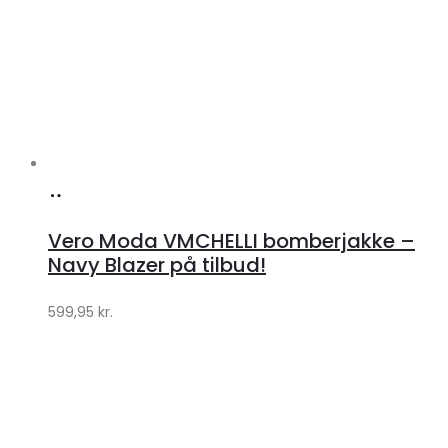
Køb
hos
Vero Moda VMCHELLI bomberjakke –
Klædeskabet.dk
Navy Blazer på tilbud!
599,95
kr.