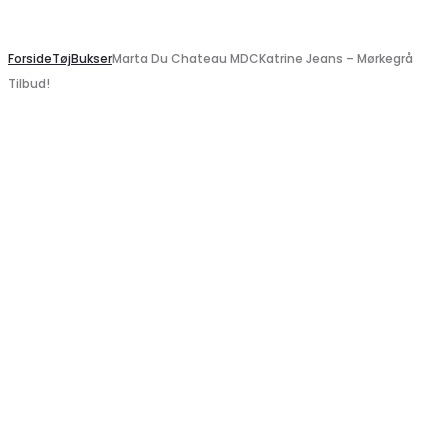
Search
Forside
Tøj
Bukser
Marta Du Chateau MDCKatrine Jeans – Mørkegrå
Tilbud!