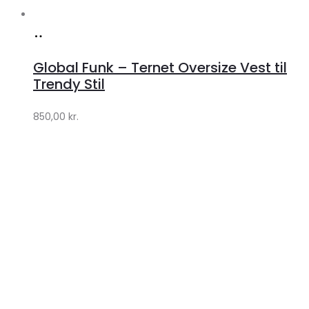
Køb
hos
Global Funk – Ternet Oversize Vest til
Lykke
Trendy Stil
by
850,00
kr.
Lykke