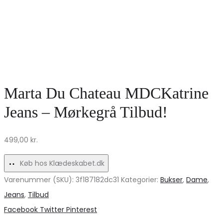
Marta Du Chateau MDCKatrine
Jeans – Mørkegrå Tilbud!
499,00
kr.
Køb hos Klædeskabet.dk
Varenummer (SKU):
3f187182dc31
Kategorier:
Bukser
,
Dame
,
Jeans
,
Tilbud
Share
Facebook
Twitter
Pinterest