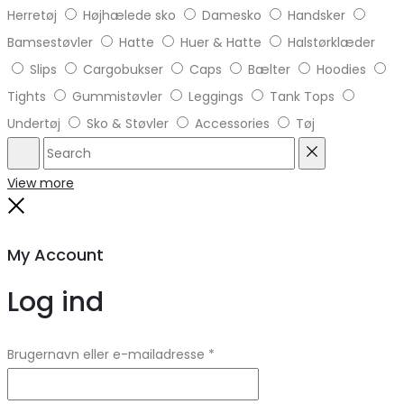
Herretøj
Højhælede sko
Damesko
Handsker
Bamsestøvler
Hatte
Huer & Hatte
Halstørklæder
Slips
Cargobukser
Caps
Bælter
Hoodies
Tights
Gummistøvler
Leggings
Tank Tops
Undertøj
Sko & Støvler
Accessories
Tøj
Search
Reset
View more
Close
My Account
Log ind
Brugernavn eller e-mailadresse
*