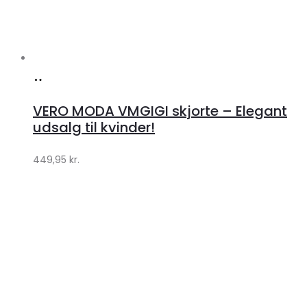
Køb
hos
VERO MODA VMGIGI skjorte – Elegant
Klædeskabet.dk
udsalg til kvinder!
449,95
kr.