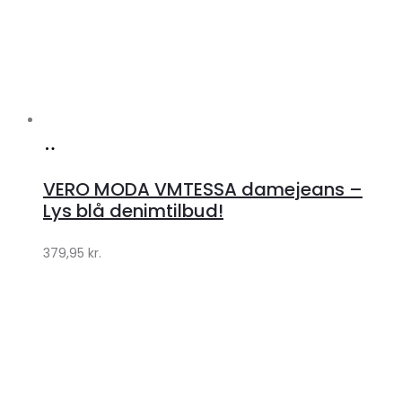
Køb
hos
VERO MODA VMTESSA damejeans –
Klædeskabet.dk
Lys blå denimtilbud!
379,95
kr.