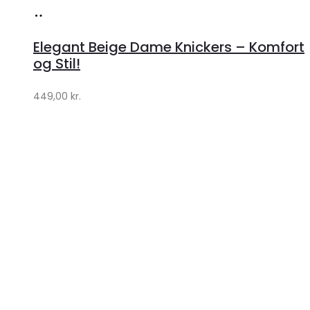
Køb
hos
Elegant Beige Dame Knickers – Komfort
Klædeskabet.dk
og Stil!
449,00
kr.