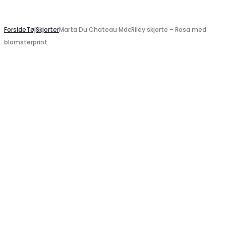
Search
Forside
Tøj
Skjorter
Marta Du Chateau MdcRiley skjorte – Rosa med
blomsterprint