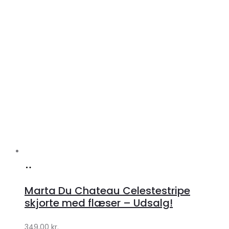
Køb
hos
Marta Du Chateau Celestestripe
Klædeskabet.dk
skjorte med flæser – Udsalg!
349,00
kr.