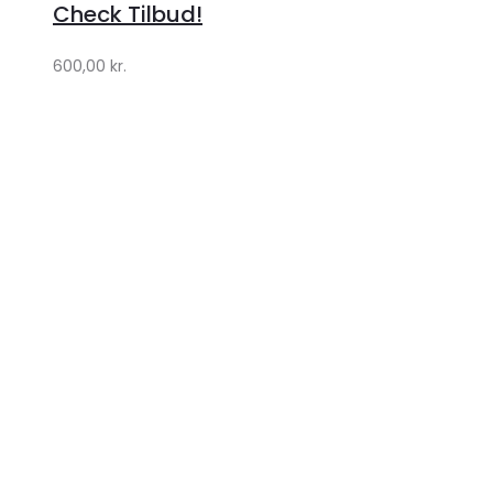
Lykke
Check Tilbud!
by
600,00
kr.
Lykke