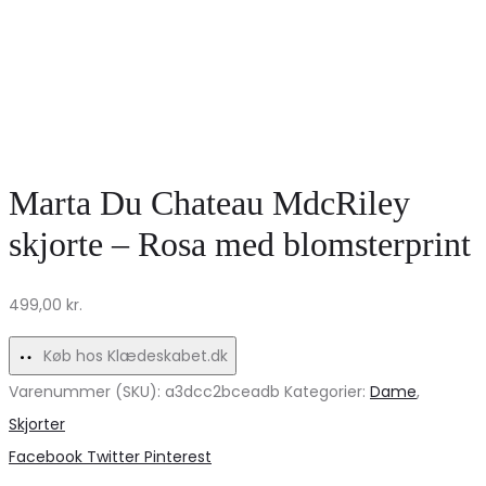
Marta Du Chateau MdcRiley
skjorte – Rosa med blomsterprint
499,00
kr.
Køb hos Klædeskabet.dk
Varenummer (SKU):
a3dcc2bceadb
Kategorier:
Dame
,
Skjorter
Share
Facebook
Twitter
Pinterest