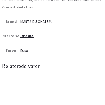
lav temperatur for, at bevare farverne. Find din størrelse hos
Klædeskabet.dk nu
Brand
MARTA DU CHATEAU
Størrelse
Onesize
Farve
Rosa
Relaterede varer