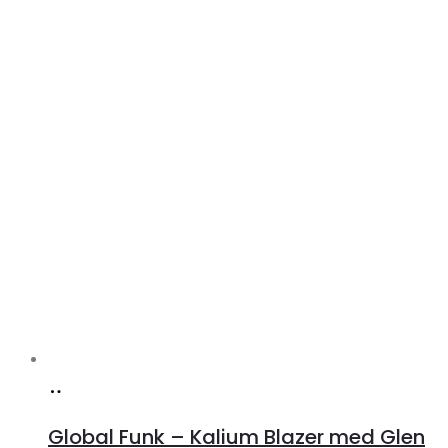
Køb
hos
Global Funk – Kalium Blazer med Glen