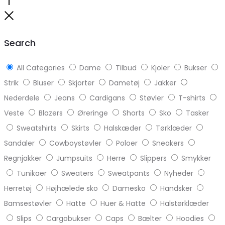
Go
to
Close
top
Search
All Categories
Dame
Tilbud
Kjoler
Bukser
Strik
Bluser
Skjorter
Dametøj
Jakker
Nederdele
Jeans
Cardigans
Støvler
T-shirts
Veste
Blazers
Øreringe
Shorts
Sko
Tasker
Sweatshirts
Skirts
Halskæder
Tørklæder
Sandaler
Cowboystøvler
Poloer
Sneakers
Regnjakker
Jumpsuits
Herre
Slippers
Smykker
Tunikaer
Sweaters
Sweatpants
Nyheder
Herretøj
Højhælede sko
Damesko
Handsker
Bamsestøvler
Hatte
Huer & Hatte
Halstørklæder
Slips
Cargobukser
Caps
Bælter
Hoodies