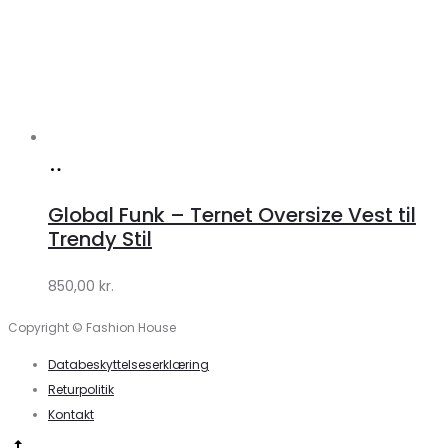
Køb
hos
Global Funk – Ternet Oversize Vest til
Lykke
Trendy Stil
by
850,00
kr.
Lykke
Copyright © Fashion House
Databeskyttelseserklæring
Returpolitik
Kontakt