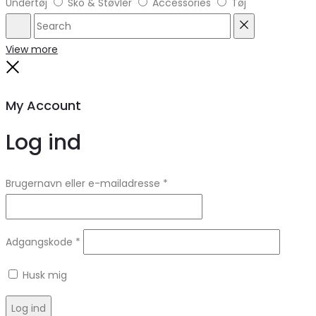
Undertøj
Sko & Støvler
Accessories
Tøj
Search
Reset
View more
Close
My Account
Log ind
Brugernavn eller e-mailadresse
*
Adgangskode
*
Husk mig
Log ind