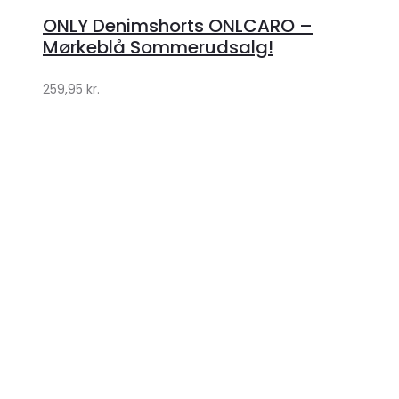
hos
ONLY Denimshorts ONLCARO –
Klædeskabet.dk
Mørkeblå Sommerudsalg!
259,95
kr.