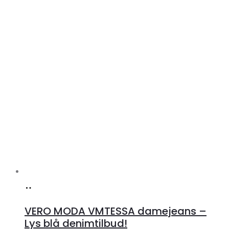
Køb
hos
VERO MODA VMTESSA damejeans –
Klædeskabet.dk
Lys blå denimtilbud!