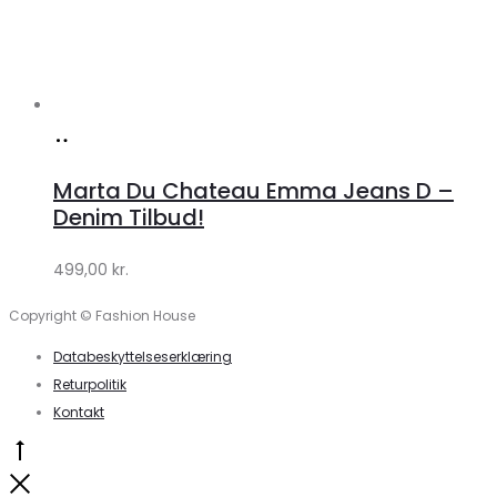
Køb
hos
Marta Du Chateau Emma Jeans D –
Klædeskabet.dk
Denim Tilbud!
499,00
kr.
Copyright © Fashion House
Databeskyttelseserklæring
Returpolitik
Kontakt
Go
to
Close