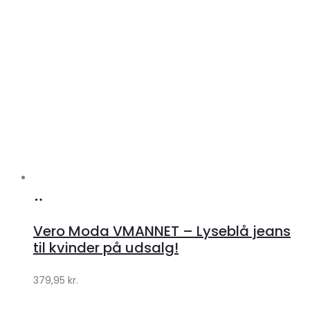
Køb
hos
Vero Moda VMANNET – Lyseblå jeans
Klædeskabet.dk
til kvinder på udsalg!
379,95
kr.