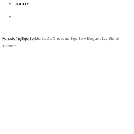
BEAUTY
Search
Search
Forside
Tøj
Skjorter
Marta Du Chateau Skjorte – Elegant Lys Blå til
Kvinder