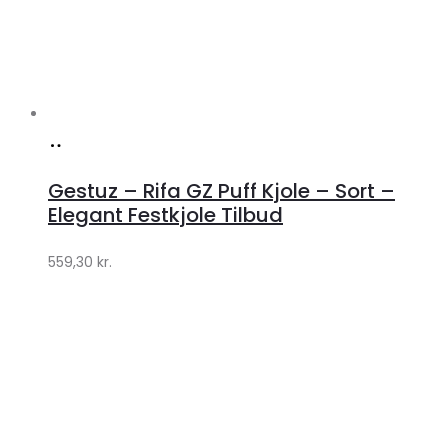
Køb
hos
Gestuz – Rifa GZ Puff Kjole – Sort –
Lykke
Elegant Festkjole Tilbud
by
559,30
kr.
Lykke