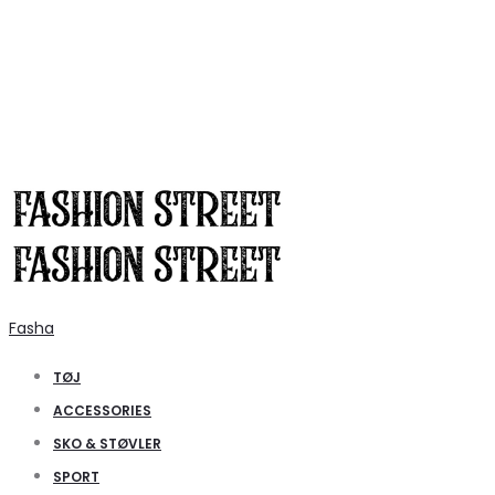
Fasha
TØJ
ACCESSORIES
SKO & STØVLER
SPORT