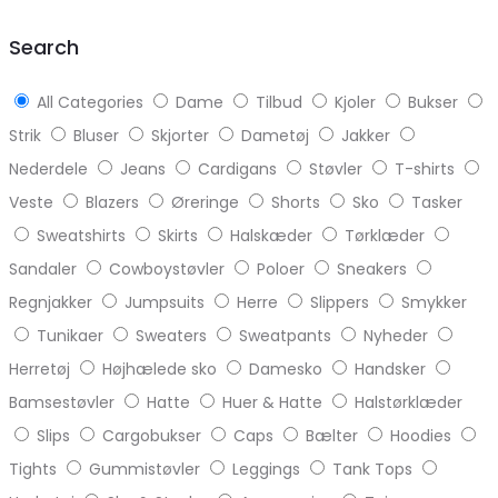
top
Search
All Categories
Dame
Tilbud
Kjoler
Bukser
Strik
Bluser
Skjorter
Dametøj
Jakker
Nederdele
Jeans
Cardigans
Støvler
T-shirts
Veste
Blazers
Øreringe
Shorts
Sko
Tasker
Sweatshirts
Skirts
Halskæder
Tørklæder
Sandaler
Cowboystøvler
Poloer
Sneakers
Regnjakker
Jumpsuits
Herre
Slippers
Smykker
Tunikaer
Sweaters
Sweatpants
Nyheder
Herretøj
Højhælede sko
Damesko
Handsker
Bamsestøvler
Hatte
Huer & Hatte
Halstørklæder
Slips
Cargobukser
Caps
Bælter
Hoodies
Tights
Gummistøvler
Leggings
Tank Tops