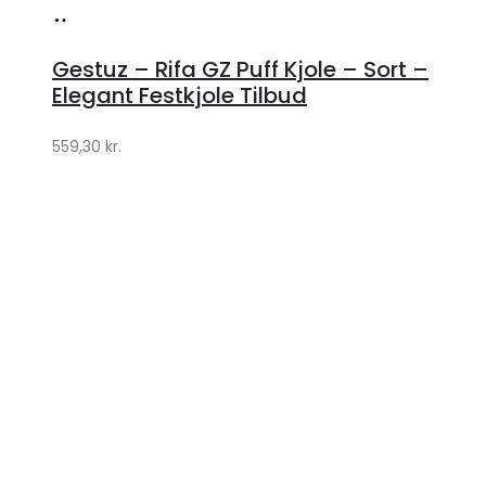
Køb
hos
Gestuz – Rifa GZ Puff Kjole – Sort –
Lykke
Elegant Festkjole Tilbud
by
559,30
kr.
Lykke