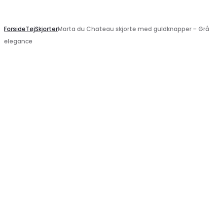
Search
Forside
Tøj
Skjorter
Marta du Chateau skjorte med guldknapper – Grå
elegance