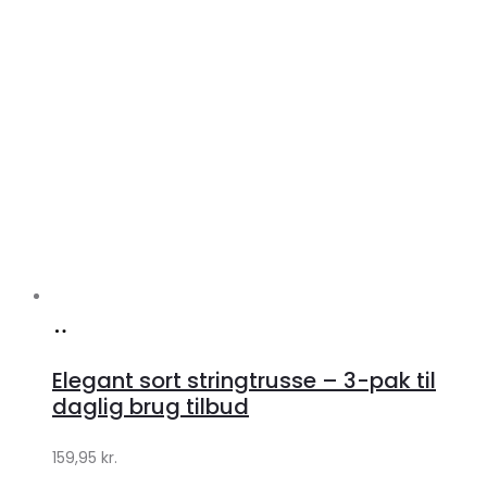
Køb
hos
Elegant sort stringtrusse – 3-pak til
Klædeskabet.dk
daglig brug tilbud
159,95
kr.