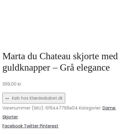
Marta du Chateau skjorte med
guldknapper – Grå elegance
399,00
kr.
Køb hos Klædeskabet.dk
Varenummer (SKU):
6f6447766e04
Kategorier:
Dame
,
Skjorter
Share
Facebook
Twitter
Pinterest