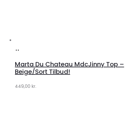
Køb
hos
Marta Du Chateau MdcJinny Top –
Klædeskabet.dk
Beige/Sort Tilbud!
449,00
kr.