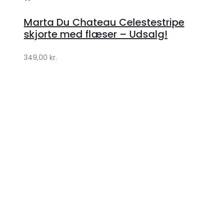
hos
Marta Du Chateau Celestestripe
Klædeskabet.dk
skjorte med flæser – Udsalg!
349,00
kr.