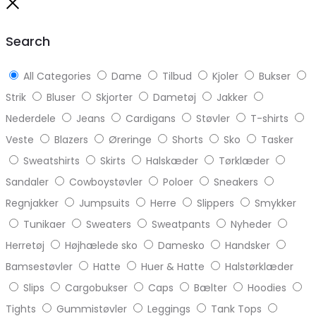
to
Close
top
Search
All Categories
Dame
Tilbud
Kjoler
Bukser
Strik
Bluser
Skjorter
Dametøj
Jakker
Nederdele
Jeans
Cardigans
Støvler
T-shirts
Veste
Blazers
Øreringe
Shorts
Sko
Tasker
Sweatshirts
Skirts
Halskæder
Tørklæder
Sandaler
Cowboystøvler
Poloer
Sneakers
Regnjakker
Jumpsuits
Herre
Slippers
Smykker
Tunikaer
Sweaters
Sweatpants
Nyheder
Herretøj
Højhælede sko
Damesko
Handsker
Bamsestøvler
Hatte
Huer & Hatte
Halstørklæder
Slips
Cargobukser
Caps
Bælter
Hoodies
Tights
Gummistøvler
Leggings
Tank Tops