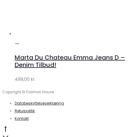
Køb
hos
Marta Du Chateau Emma Jeans D –
Klædeskabet.dk
Denim Tilbud!
499,00
kr.
Copyright © Fashion House
Databeskyttelseserklæring
Returpolitik
Kontakt
Go