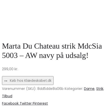
Marta Du Chateau strik MdcSia
5003 – AW navy på udsalg!
299,00
kr.
Køb hos Klædeskabet.dk
Varenummer (SKU):
8dd5dde8a06b
Kategorier:
Dame
,
Strik
,
Tilbud
Share
Facebook
Twitter
Pinterest