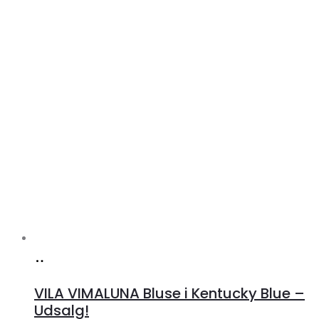
Køb
hos
VILA VIMALUNA Bluse i Kentucky Blue –
Klædeskabet.dk
Udsalg!