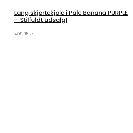
hos
Lang skjortekjole i Pale Banana PURPLE
Klædeskabet.dk
– Stilfuldt udsalg!
499,95
kr.