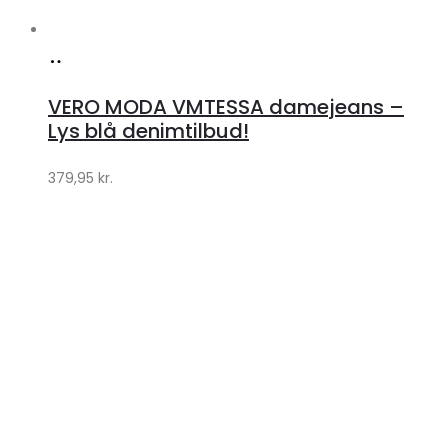
Køb
hos
VERO MODA VMTESSA damejeans –
Klædeskabet.dk
Lys blå denimtilbud!
379,95
kr.