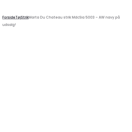
Search
Forside
Tøj
Strik
Marta Du Chateau strik MdcSia 5003 – AW navy på
udsalg!