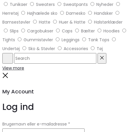
Tunikaer
Sweaters
Sweatpants
Nyheder
Herretøj
Højhælede sko
Damesko
Handsker
Bamsestøvler
Hatte
Huer & Hatte
Halstørklæder
Slips
Cargobukser
Caps
Bælter
Hoodies
Tights
Gummistøvler
Leggings
Tank Tops
Undertøj
Sko & Støvler
Accessories
Tøj
Search
Reset
View more
Close
My Account
Log ind
Brugernavn eller e-mailadresse
*