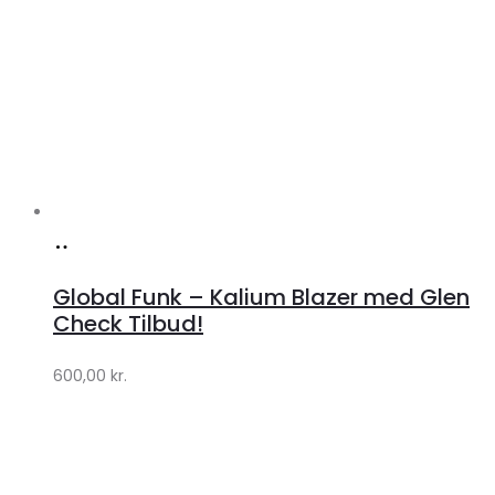
Køb
hos
Global Funk – Kalium Blazer med Glen
Lykke
Check Tilbud!
by
600,00
kr.
Lykke