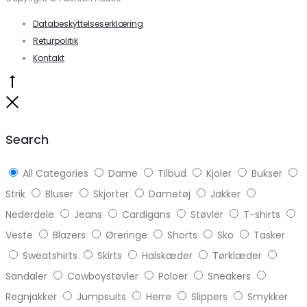
Databeskyttelseserklæring
Returpolitik
Kontakt
Go
to
Close
top
Search
All Categories
Dame
Tilbud
Kjoler
Bukser
Strik
Bluser
Skjorter
Dametøj
Jakker
Nederdele
Jeans
Cardigans
Støvler
T-shirts
Veste
Blazers
Øreringe
Shorts
Sko
Tasker
Sweatshirts
Skirts
Halskæder
Tørklæder
Sandaler
Cowboystøvler
Poloer
Sneakers
Regnjakker
Jumpsuits
Herre
Slippers
Smykker