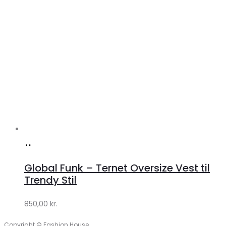
Køb
hos
Global Funk – Ternet Oversize Vest til
Lykke
Trendy Stil
by
850,00
kr.
Lykke
Copyright © Fashion House