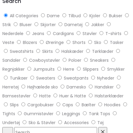
Search
All Categories
Dame
Tilbud
Kjoler
Bukser
Strik
Bluser
Skjorter
Dametøj
Jakker
Nederdele
Jeans
Cardigans
Støvler
T-shirts
Veste
Blazers
Øreringe
Shorts
Sko
Tasker
Sweatshirts
Skirts
Halskæder
Tørklæder
Sandaler
Cowboystøvler
Poloer
Sneakers
Regnjakker
Jumpsuits
Herre
Slippers
Smykker
Tunikaer
Sweaters
Sweatpants
Nyheder
Herretøj
Højhælede sko
Damesko
Handsker
Bamsestøvler
Hatte
Huer & Hatte
Halstørklæder
Slips
Cargobukser
Caps
Bælter
Hoodies
Tights
Gummistøvler
Leggings
Tank Tops
Undertøj
Sko & Støvler
Accessories
Tøj