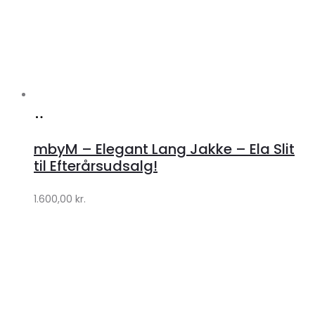
Køb
hos
mbyM – Elegant Lang Jakke – Ela Slit
Lykke
til Efterårsudsalg!
by
1.600,00
kr.
Lykke