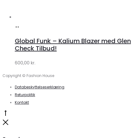
Køb
hos
Global Funk – Kalium Blazer med Glen
Lykke
Check Tilbud!
by
600,00
kr.
Lykke
Copyright © Fashion House
Databeskyttelseserklæring
Returpolitik
Kontakt
Go
to
Close
top