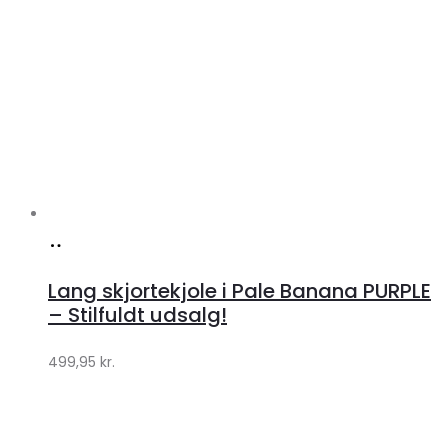
Køb
hos
Lang skjortekjole i Pale Banana PURPLE
Klædeskabet.dk
– Stilfuldt udsalg!
499,95
kr.