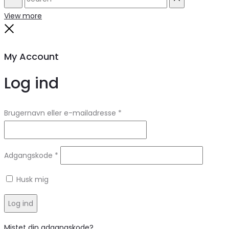
Search
Reset
View more
Close
My Account
Log ind
Brugernavn eller e-mailadresse
*
Adgangskode
*
Husk mig
Log ind
Mistet din adgangskode?