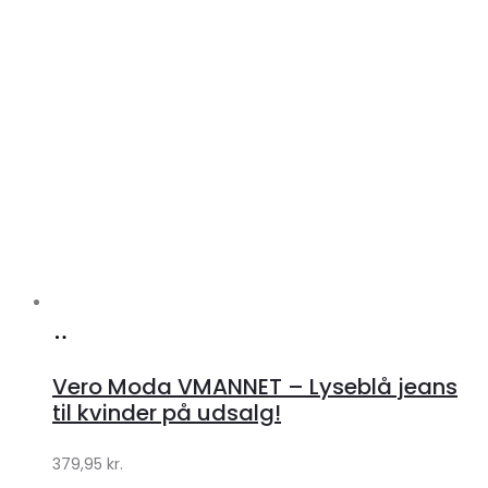
Køb
hos
Vero Moda VMANNET – Lyseblå jeans
Klædeskabet.dk
til kvinder på udsalg!
379,95
kr.