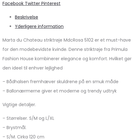
Share
Facebook
Twitter
Pinterest
Beskrivelse
Yderligere information
Marta du Chateau striktrøje MdcRosa 5102 er et must-have
for den modebevidste kvinde. Denne striktrøje fra Primula
Fashion House kombinerer elegance og komfort. Hvilket gør
den ideel til enhver lejlighed
– Bådhalsen fremhæver skuldrene på en smuk måde
– Ballonærmerne giver et moderne og trendy udtryk
Vigtige detaljer.
– Størrelser. S/M og L/XL
– Brystmål.
– S/M. Cirka 120 cm