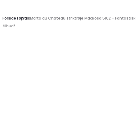
Search
Forside
Tøj
Strik
Marta du Chateau striktrøje MdcRosa 5102 – Fantastisk
tilbud!