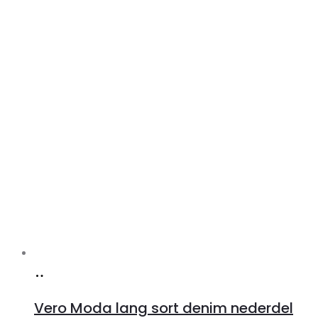
Køb
hos
Vero Moda lang sort denim nederdel
Klædeskabet.dk