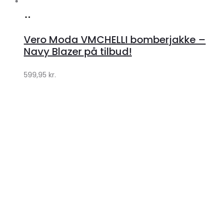
Køb
hos
Vero Moda VMCHELLI bomberjakke –
Klædeskabet.dk
Navy Blazer på tilbud!
599,95
kr.