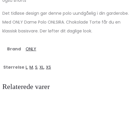
også shorts
Det tidløse design gør denne polo uundgåelig i din garderobe.
Med ONLY Dame Polo ONLSIRA. Chokolade Torte får du en
klassisk basisvare. Der løfter dit daglige look.
Brand
ONLY
Størrelse
L
,
M
,
S
,
XL
,
XS
Relaterede varer