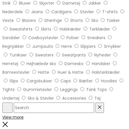
Strik
Bluser
Skjorter
Dametøj
Jakker
Nederdele
Jeans
Cardigans
Støvler
T-shirts
Veste
Blazers
Øreringe
Shorts
Sko
Tasker
Sweatshirts
Skirts
Halskæder
Tørklæder
Sandaler
Cowboystøvler
Poloer
Sneakers
Regnjakker
Jumpsuits
Herre
Slippers
Smykker
Tunikaer
Sweaters
Sweatpants
Nyheder
Herretøj
Højhælede sko
Damesko
Handsker
Bamsestøvler
Hatte
Huer & Hatte
Halstørklæder
Slips
Cargobukser
Caps
Bælter
Hoodies
Tights
Gummistøvler
Leggings
Tank Tops
Undertøj
Sko & Støvler
Accessories
Tøj
Search
Reset
View more
Close