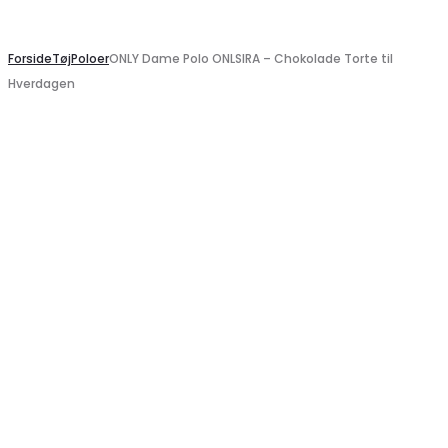
Search
Forside
Tøj
Poloer
ONLY Dame Polo ONLSIRA – Chokolade Torte til
Hverdagen