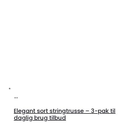
Køb
hos
Elegant sort stringtrusse – 3-pak til
Klædeskabet.dk
daglig brug tilbud