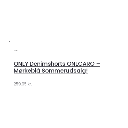
Køb
hos
ONLY Denimshorts ONLCARO –
Klædeskabet.dk
Mørkeblå Sommerudsalg!
259,95
kr.