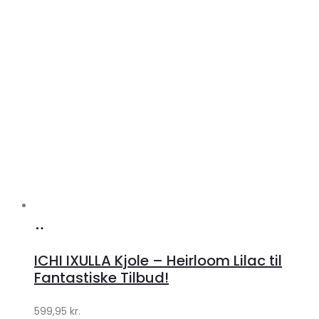
Køb
hos
ICHI IXULLA Kjole – Heirloom Lilac til
Klædeskabet.dk
Fantastiske Tilbud!
599,95
kr.