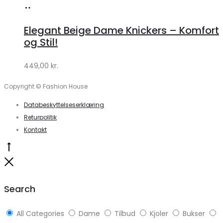
Køb
hos
Elegant Beige Dame Knickers – Komfort
Klædeskabet.dk
og Stil!
449,00
kr.
Copyright © Fashion House
Databeskyttelseserklæring
Returpolitik
Kontakt
Go
to
Close
top
Search
All Categories
Dame
Tilbud
Kjoler
Bukser