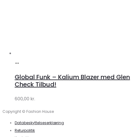
Køb
hos
Global Funk – Kalium Blazer med Glen
Lykke
Check Tilbud!
by
600,00
kr.
Lykke
Copyright © Fashion House
Databeskyttelseserklæring
Returpolitik