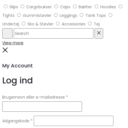
Slips
Cargobukser
Caps
Bælter
Hoodies
Tights
Gummistøvler
Leggings
Tank Tops
Undertøj
Sko & Støvler
Accessories
Tøj
Search
Reset
View more
Close
My Account
Log ind
Brugernavn eller e-mailadresse
*
Adgangskode
*