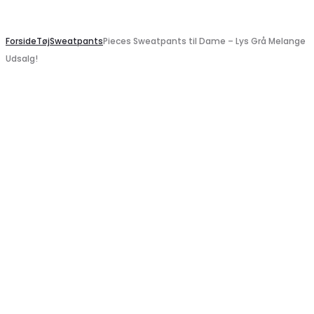
Search
Forside
Tøj
Sweatpants
Pieces Sweatpants til Dame – Lys Grå Melange
Udsalg!