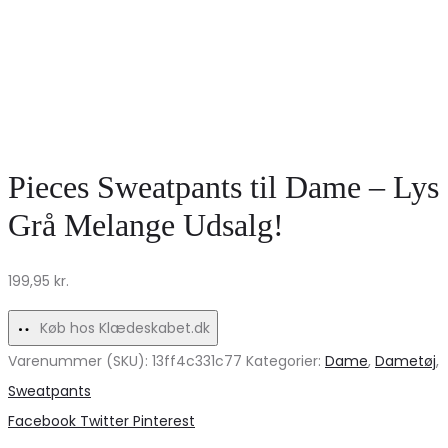
Pieces Sweatpants til Dame – Lys
Grå Melange Udsalg!
199,95
kr.
Køb hos Klædeskabet.dk
Varenummer (SKU):
13ff4c331c77
Kategorier:
Dame
,
Dametøj
,
Sweatpants
Share
Facebook
Twitter
Pinterest