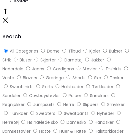
Kontakt
Go
to
Close
top
Search
All Categories
Dame
Tilbud
Kjoler
Bukser
Strik
Bluser
Skjorter
Dametøj
Jakker
Nederdele
Jeans
Cardigans
Støvler
T-shirts
Veste
Blazers
Øreringe
Shorts
Sko
Tasker
Sweatshirts
Skirts
Halskæder
Tørklæder
Sandaler
Cowboystøvler
Poloer
Sneakers
Regnjakker
Jumpsuits
Herre
Slippers
Smykker
Tunikaer
Sweaters
Sweatpants
Nyheder
Herretøj
Højhælede sko
Damesko
Handsker
Bamsestøvler
Hatte
Huer & Hatte
Halstørklæder