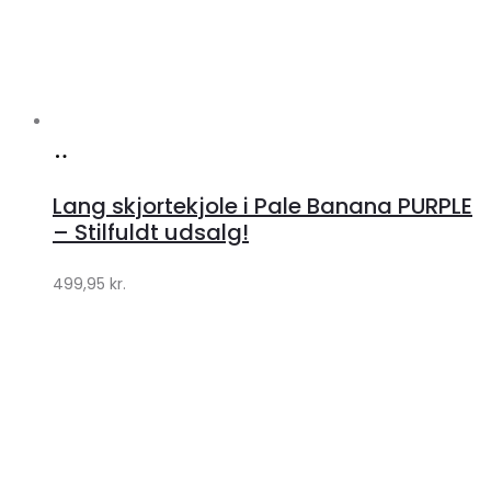
Køb
hos
Lang skjortekjole i Pale Banana PURPLE
Klædeskabet.dk
– Stilfuldt udsalg!
499,95
kr.