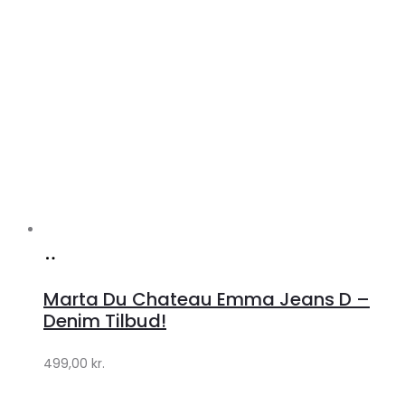
Køb
hos
Marta Du Chateau Emma Jeans D –
Klædeskabet.dk
Denim Tilbud!
499,00
kr.