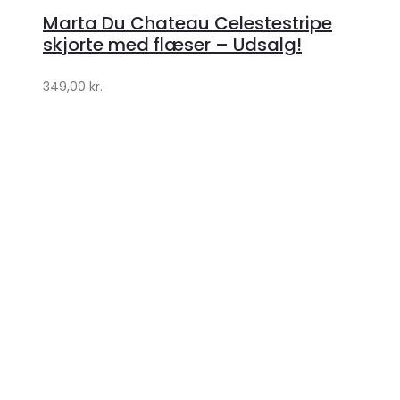
hos
Marta Du Chateau Celestestripe
Klædeskabet.dk
skjorte med flæser – Udsalg!
349,00
kr.