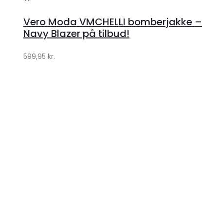
hos
Vero Moda VMCHELLI bomberjakke –
Klædeskabet.dk
Navy Blazer på tilbud!
599,95
kr.