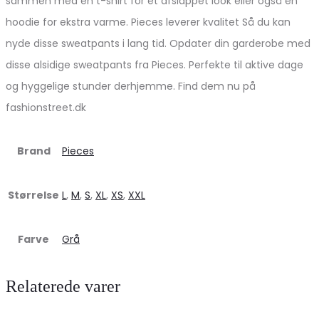
sammen med en t-shirt for et afslappet look eller også en
hoodie for ekstra varme. Pieces leverer kvalitet Så du kan
nyde disse sweatpants i lang tid. Opdater din garderobe med
disse alsidige sweatpants fra Pieces. Perfekte til aktive dage
og hyggelige stunder derhjemme. Find dem nu på
fashionstreet.dk
Brand
Pieces
Størrelse
L
,
M
,
S
,
XL
,
XS
,
XXL
Farve
Grå
Relaterede varer