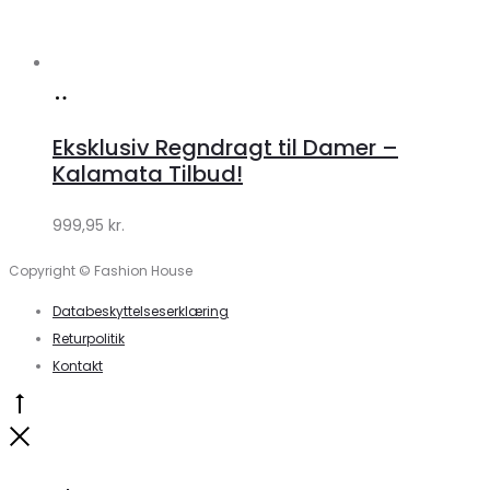
Køb
hos
Eksklusiv Regndragt til Damer –
Klædeskabet.dk
Kalamata Tilbud!
999,95
kr.
Copyright © Fashion House
Databeskyttelseserklæring
Returpolitik
Kontakt
Go
to
Close
top