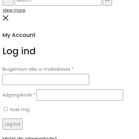
Search
Reset
View more
Close
My Account
Log ind
Brugernavn eller e-mailadresse
*
Adgangskode
*
Husk mig
Log ind
Mistet din adgangskode?