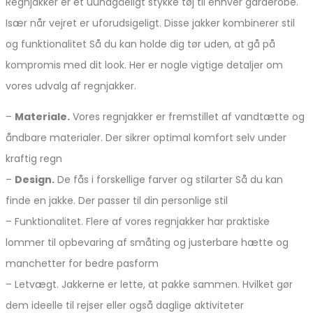
Regnjakker er et uundgåeligt stykke tøj til enhver garderobe.
Især når vejret er uforudsigeligt. Disse jakker kombinerer stil
og funktionalitet Så du kan holde dig tør uden, at gå på
kompromis med dit look. Her er nogle vigtige detaljer om
vores udvalg af regnjakker.
–
Materiale.
Vores regnjakker er fremstillet af vandtætte og
åndbare materialer. Der sikrer optimal komfort selv under
kraftig regn
–
Design.
De fås i forskellige farver og stilarter Så du kan
finde en jakke. Der passer til din personlige stil
– Funktionalitet. Flere af vores regnjakker har praktiske
lommer til opbevaring af småting og justerbare hætte og
manchetter for bedre pasform
– Letvægt. Jakkerne er lette, at pakke sammen. Hvilket gør
dem ideelle til rejser eller også daglige aktiviteter