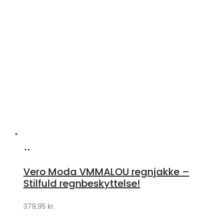
Køb
hos
Vero Moda VMMALOU regnjakke –
Klædeskabet.dk
Stilfuld regnbeskyttelse!
379,95
kr.