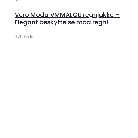
hos
Vero Moda VMMALOU regnjakke –
Klædeskabet.dk
Elegant beskyttelse mod regn!
379,95
kr.