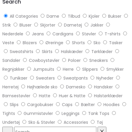
Search
All Categories
Dame
Tilbud
Kjoler
Bukser
Strik
Bluser
Skjorter
Dametøj
Jakker
Nederdele
Jeans
Cardigans
Støvler
T-shirts
Veste
Blazers
Øreringe
Shorts
Sko
Tasker
Sweatshirts
Skirts
Halskæder
Tørklæder
Sandaler
Cowboystøvler
Poloer
Sneakers
Regnjakker
Jumpsuits
Herre
Slippers
Smykker
Tunikaer
Sweaters
Sweatpants
Nyheder
Herretøj
Højhælede sko
Damesko
Handsker
Bamsestøvler
Hatte
Huer & Hatte
Halstørklæder
Slips
Cargobukser
Caps
Bælter
Hoodies
Tights
Gummistøvler
Leggings
Tank Tops
Undertøj
Sko & Støvler
Accessories
Tøj