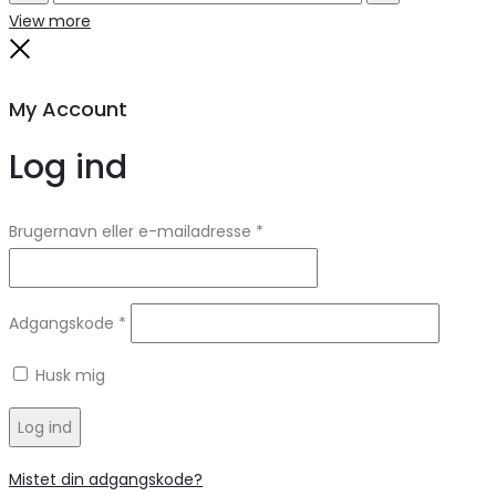
Search
Reset
View more
Close
My Account
Log ind
Brugernavn eller e-mailadresse
*
Adgangskode
*
Husk mig
Log ind
Mistet din adgangskode?