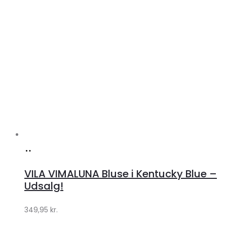
Køb
hos
VILA VIMALUNA Bluse i Kentucky Blue –
Klædeskabet.dk
Udsalg!
349,95
kr.