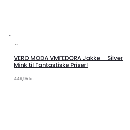
Køb
hos
VERO MODA VMFEDORA Jakke – Silver
Klædeskabet.dk
Mink til Fantastiske Priser!
449,95
kr.