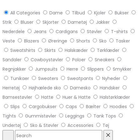
All Categories
Dame
Tilbud
Kjoler
Bukser
Strik
Bluser
Skjorter
Dametøj
Jakker
Nederdele
Jeans
Cardigans
Støvler
T-shirts
Veste
Blazers
Øreringe
Shorts
Sko
Tasker
Sweatshirts
Skirts
Halskæder
Tørklæder
Sandaler
Cowboystøvler
Poloer
Sneakers
Regnjakker
Jumpsuits
Herre
Slippers
Smykker
Tunikaer
Sweaters
Sweatpants
Nyheder
Herretøj
Højhælede sko
Damesko
Handsker
Bamsestøvler
Hatte
Huer & Hatte
Halstørklæder
Slips
Cargobukser
Caps
Bælter
Hoodies
Tights
Gummistøvler
Leggings
Tank Tops
Undertøj
Sko & Støvler
Accessories
Tøj