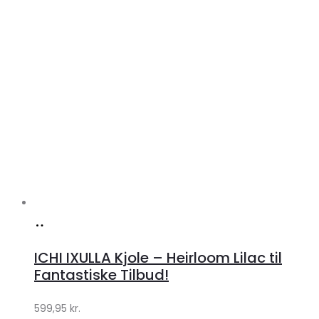
Køb
hos
ICHI IXULLA Kjole – Heirloom Lilac til
Klædeskabet.dk
Fantastiske Tilbud!
599,95
kr.