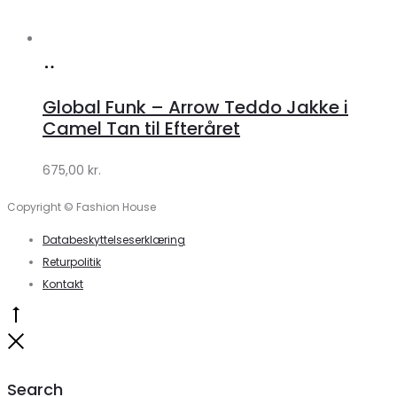
Køb
hos
Global Funk – Arrow Teddo Jakke i
Lykke
Camel Tan til Efteråret
by
675,00
kr.
Lykke
Copyright © Fashion House
Databeskyttelseserklæring
Returpolitik
Kontakt
Go
to
Close
top
Search