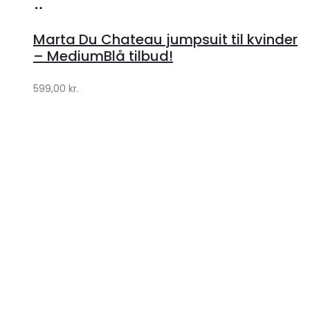
Køb
hos
Marta Du Chateau jumpsuit til kvinder
Klædeskabet.dk
– MediumBlå tilbud!
599,00
kr.