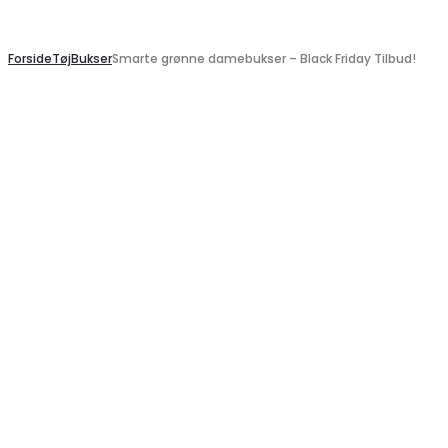
Search
Forside
Tøj
Bukser
Smarte grønne damebukser – Black Friday Tilbud!