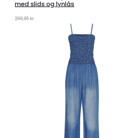
Klædeskabet.dk
med slids og lynlås
299,95
kr.