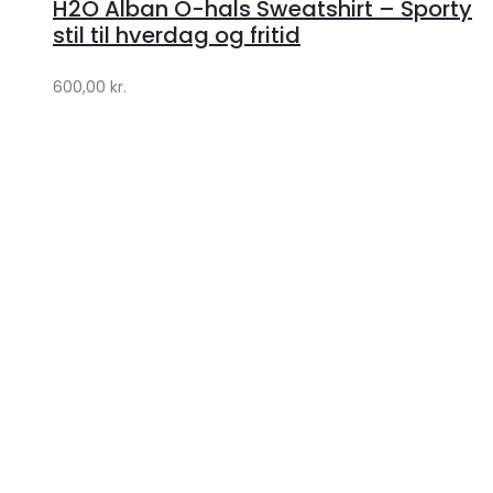
H2O Alban O-hals Sweatshirt – Sporty
Lykke
stil til hverdag og fritid
by
600,00
kr.
Lykke