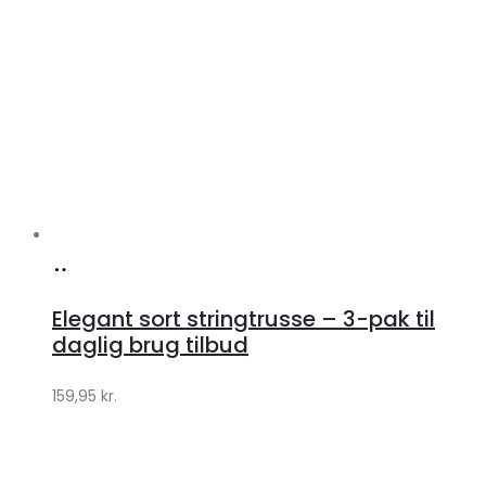
Køb
hos
Elegant sort stringtrusse – 3-pak til
Klædeskabet.dk
daglig brug tilbud
159,95
kr.