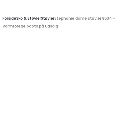
Search
Forside
Sko & Støvler
Støvler
Stephanie dame støvler 8534 –
Varmforede boots på udsalg!