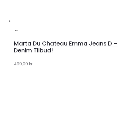
Køb
hos
Marta Du Chateau Emma Jeans D –
Klædeskabet.dk
Denim Tilbud!
499,00
kr.