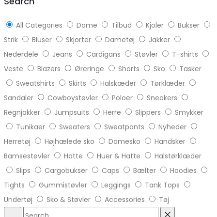
Search
All Categories
Dame
Tilbud
Kjoler
Bukser
Strik
Bluser
Skjorter
Dametøj
Jakker
Nederdele
Jeans
Cardigans
Støvler
T-shirts
Veste
Blazers
Øreringe
Shorts
Sko
Tasker
Sweatshirts
Skirts
Halskæder
Tørklæder
Sandaler
Cowboystøvler
Poloer
Sneakers
Regnjakker
Jumpsuits
Herre
Slippers
Smykker
Tunikaer
Sweaters
Sweatpants
Nyheder
Herretøj
Højhælede sko
Damesko
Handsker
Bamsestøvler
Hatte
Huer & Hatte
Halstørklæder
Slips
Cargobukser
Caps
Bælter
Hoodies
Tights
Gummistøvler
Leggings
Tank Tops
Undertøj
Sko & Støvler
Accessories
Tøj