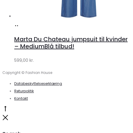
Køb
hos
Marta Du Chateau jumpsuit til kvinder
Klædeskabet.dk
– MediumBlå tilbud!
599,00
kr.
Copyright © Fashion House
Databeskyttelseserklæring
Returpolitik
Kontakt
Go
to
Close
top