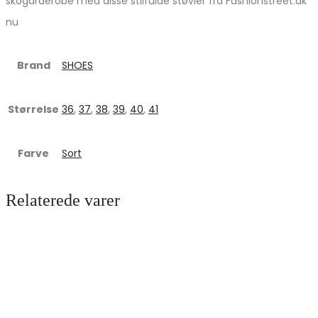
skogarderobe med disse stilfulde støvler fra Fashionstreet.dk
nu
Brand
SHOES
Størrelse
36
,
37
,
38
,
39
,
40
,
41
Farve
Sort
Relaterede varer