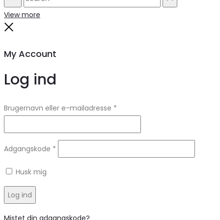
Search
Reset
View more
Close
My Account
Log ind
Brugernavn eller e-mailadresse
*
Adgangskode
*
Husk mig
Log ind
Mistet din adgangskode?