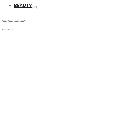
Toggle
BEAUTY
Toggle