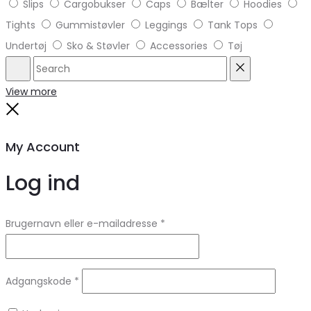
Slips
Cargobukser
Caps
Bælter
Hoodies
Tights
Gummistøvler
Leggings
Tank Tops
Undertøj
Sko & Støvler
Accessories
Tøj
Search
Reset
View more
Close
My Account
Log ind
Brugernavn eller e-mailadresse
*
Adgangskode
*