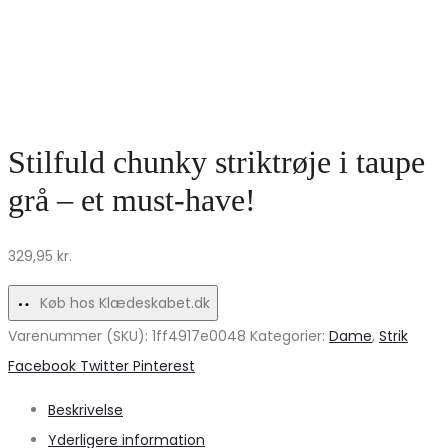
Stilfuld chunky striktrøje i taupe
grå – et must-have!
329,95
kr.
Køb hos Klædeskabet.dk
Varenummer (SKU):
1ff4917e0048
Kategorier:
Dame
,
Strik
Share
Facebook
Twitter
Pinterest
Beskrivelse
Yderligere information