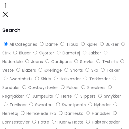
Go
to
Close
top
Search
All Categories
Dame
Tilbud
Kjoler
Bukser
Strik
Bluser
Skjorter
Dametøj
Jakker
Nederdele
Jeans
Cardigans
Støvler
T-shirts
Veste
Blazers
Øreringe
Shorts
Sko
Tasker
Sweatshirts
Skirts
Halskæder
Tørklæder
Sandaler
Cowboystøvler
Poloer
Sneakers
Regnjakker
Jumpsuits
Herre
Slippers
Smykker
Tunikaer
Sweaters
Sweatpants
Nyheder
Herretøj
Højhælede sko
Damesko
Handsker
Bamsestøvler
Hatte
Huer & Hatte
Halstørklæder