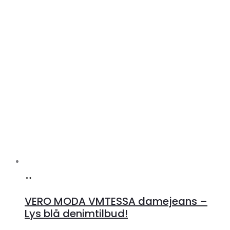
Køb
hos
VERO MODA VMTESSA damejeans –
Klædeskabet.dk
Lys blå denimtilbud!