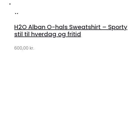
Køb
hos
H2O Alban O-hals Sweatshirt – Sporty
Lykke
stil til hverdag og fritid
by
600,00
kr.
Lykke