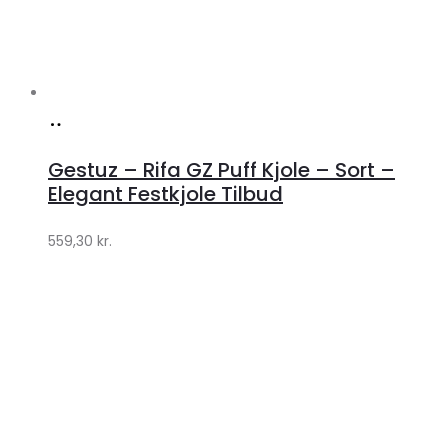
Køb
hos
Gestuz – Rifa GZ Puff Kjole – Sort –
Lykke
Elegant Festkjole Tilbud
by
559,30
kr.
Lykke