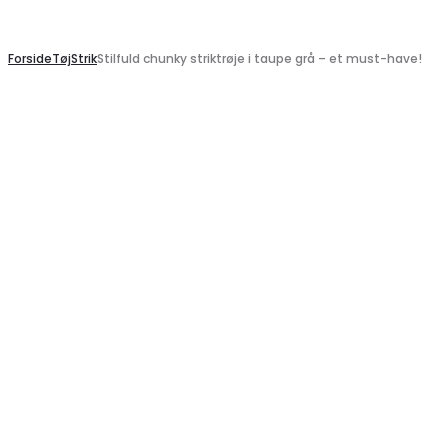
Search
Forside
Tøj
Strik
Stilfuld chunky striktrøje i taupe grå – et must-have!