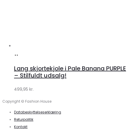
Køb
hos
Lang skjortekjole i Pale Banana PURPLE
Klædeskabet.dk
– Stilfuldt udsalg!
499,95
kr.
Copyright © Fashion House
Databeskyttelseserklæring
Returpolitik
Kontakt