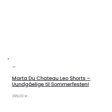
Køb
hos
Marta Du Chateau Leo Shorts –
Klædeskabet.dk
Uundgåelige til Sommerfesten!
399,00
kr.