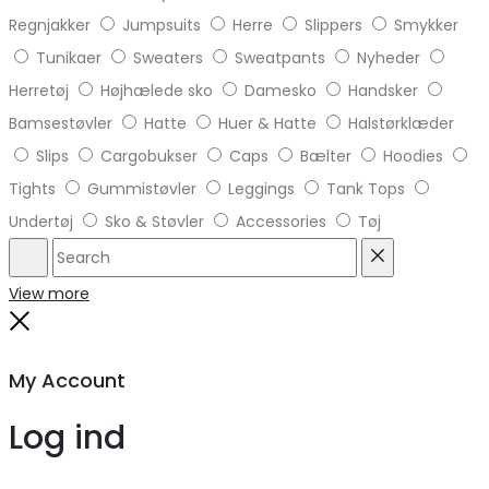
Regnjakker
Jumpsuits
Herre
Slippers
Smykker
Tunikaer
Sweaters
Sweatpants
Nyheder
Herretøj
Højhælede sko
Damesko
Handsker
Bamsestøvler
Hatte
Huer & Hatte
Halstørklæder
Slips
Cargobukser
Caps
Bælter
Hoodies
Tights
Gummistøvler
Leggings
Tank Tops
Undertøj
Sko & Støvler
Accessories
Tøj
Search
Reset
View more
Close
My Account
Log ind