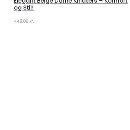
Elegant Beige Dame Knickers – Komfort
Klædeskabet.dk
og Stil!
449,00
kr.