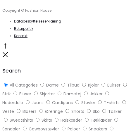
Copyright © Fashion House
Databeskyttelseserklæring
Returpolitik
Kontakt
Go
to
Close
top
Search
All Categories
Dame
Tilbud
Kjoler
Bukser
Strik
Bluser
Skjorter
Dametøj
Jakker
Nederdele
Jeans
Cardigans
Støvler
T-shirts
Veste
Blazers
Øreringe
Shorts
Sko
Tasker
Sweatshirts
Skirts
Halskæder
Tørklæder
Sandaler
Cowboystøvler
Poloer
Sneakers