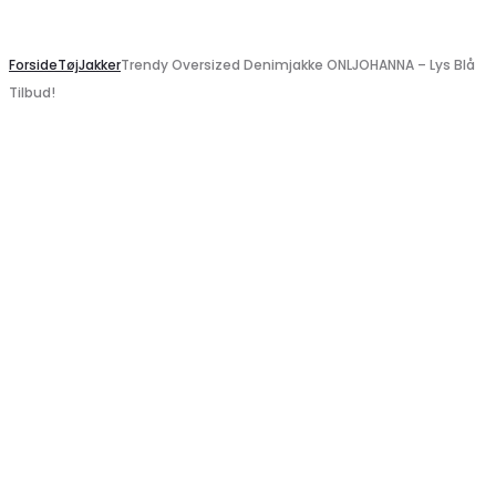
Search
Forside
Tøj
Jakker
Trendy Oversized Denimjakke ONLJOHANNA – Lys Blå
Tilbud!