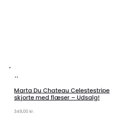
Køb
hos
Marta Du Chateau Celestestripe
Klædeskabet.dk
skjorte med flæser – Udsalg!
349,00
kr.