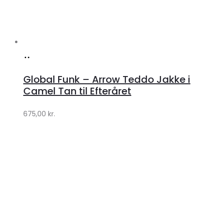
Køb
hos
Global Funk – Arrow Teddo Jakke i
Lykke
Camel Tan til Efteråret
by
675,00
kr.
Lykke