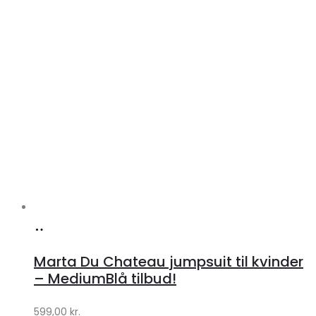
Køb
hos
Marta Du Chateau jumpsuit til kvinder
Klædeskabet.dk
– MediumBlå tilbud!
599,00
kr.