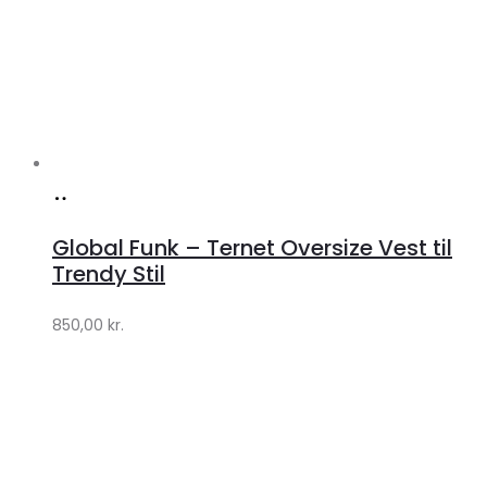
Køb
hos
Global Funk – Ternet Oversize Vest til
Lykke
Trendy Stil
by
850,00
kr.
Lykke