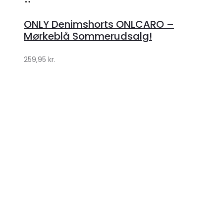
Køb
hos
ONLY Denimshorts ONLCARO –
Klædeskabet.dk
Mørkeblå Sommerudsalg!
259,95
kr.