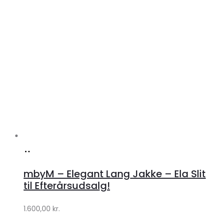
Køb
hos
mbyM – Elegant Lang Jakke – Ela Slit
Lykke
til Efterårsudsalg!
by
1.600,00
kr.
Lykke