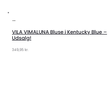
Køb
hos
VILA VIMALUNA Bluse i Kentucky Blue –
Klædeskabet.dk
Udsalg!
349,95
kr.