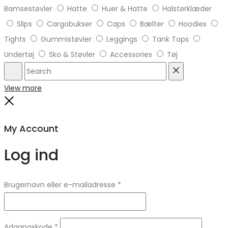
Bamsestøvler
Hatte
Huer & Hatte
Halstørklæder
Slips
Cargobukser
Caps
Bælter
Hoodies
Tights
Gummistøvler
Leggings
Tank Tops
Undertøj
Sko & Støvler
Accessories
Tøj
Search
Reset
View more
Close
My Account
Log ind
Brugernavn eller e-mailadresse
*
Adgangskode
*