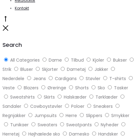
Returpolitik
Kontakt
Go
to
Close
top
Search
All Categories
Dame
Tilbud
Kjoler
Bukser
Strik
Bluser
Skjorter
Dametøj
Jakker
Nederdele
Jeans
Cardigans
Støvler
T-shirts
Veste
Blazers
Øreringe
Shorts
Sko
Tasker
Sweatshirts
Skirts
Halskæder
Tørklæder
Sandaler
Cowboystøvler
Poloer
Sneakers
Regnjakker
Jumpsuits
Herre
Slippers
Smykker
Tunikaer
Sweaters
Sweatpants
Nyheder
Herretøj
Højhælede sko
Damesko
Handsker