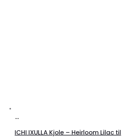
Køb
hos
ICHI IXULLA Kjole – Heirloom Lilac til
Klædeskabet.dk