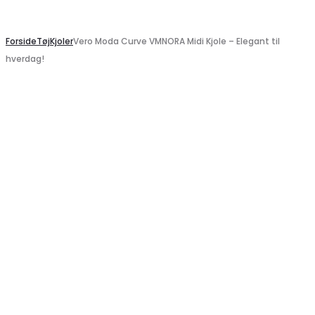
Search
Forside
Tøj
Kjoler
Vero Moda Curve VMNORA Midi Kjole – Elegant til
hverdag!