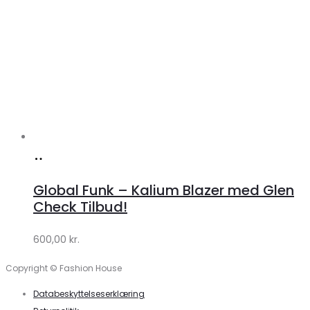
Køb
hos
Global Funk – Kalium Blazer med Glen
Lykke
Check Tilbud!
by
600,00
kr.
Lykke
Copyright © Fashion House
Databeskyttelseserklæring