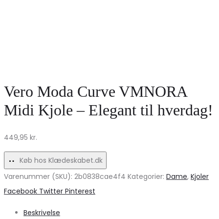
Vero Moda Curve VMNORA
Midi Kjole – Elegant til hverdag!
449,95
kr.
Køb hos Klædeskabet.dk
Varenummer (SKU):
2b0838cae4f4
Kategorier:
Dame
,
Kjoler
Share
Facebook
Twitter
Pinterest
Beskrivelse