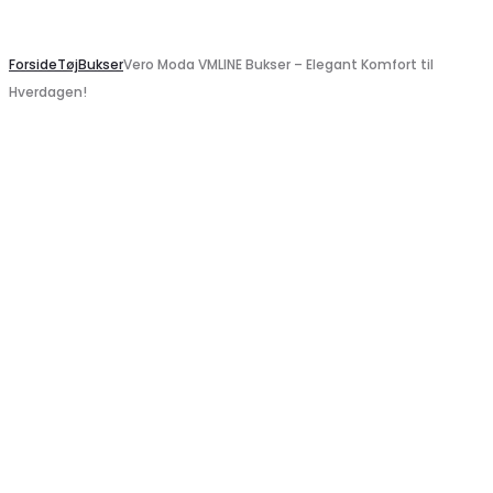
Search
Forside
Tøj
Bukser
Vero Moda VMLINE Bukser – Elegant Komfort til
Hverdagen!