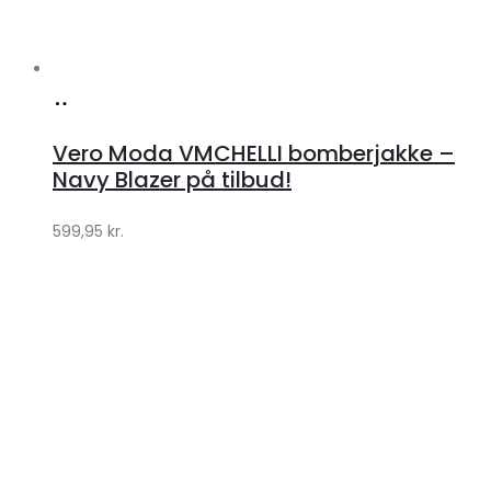
Køb
hos
Vero Moda VMCHELLI bomberjakke –
Klædeskabet.dk
Navy Blazer på tilbud!
599,95
kr.