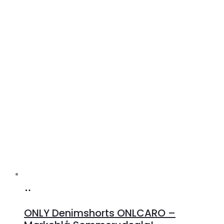
Køb
hos
ONLY Denimshorts ONLCARO –
Klædeskabet.dk