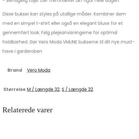
– Behagelig talje. Der fremhæver din figur hele dagen
Disse bukser kan styles på utallige måder. Kombiner dem
med en simpel t-shirt eller også en elegant bluse for et
gennemført look. Følg plejeanvisningerne for optimal
holdbarhed. Gør Vero Moda VMLINE bukserne til dit nye must-
have i garderoben
Brand
Vero Moda
Størrelse
M / Længde 32
,
S / Længde 32
Relaterede varer