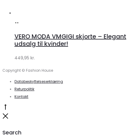
Køb
hos
VERO MODA VMGIGI skjorte – Elegant
Klædeskabet.dk
udsalg til kvinder!
449,95
kr.
Copyright © Fashion House
Databeskyttelseserklæring
Returpolitik
Kontakt
Go
to
Close
top
Search