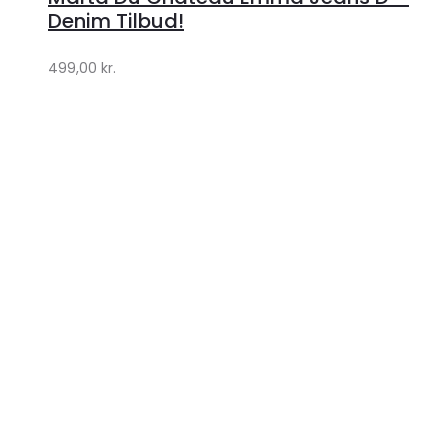
Klædeskabet.dk
Denim Tilbud!
499,00
kr.