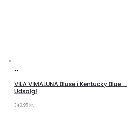
Køb
hos
VILA VIMALUNA Bluse i Kentucky Blue –
Klædeskabet.dk
Udsalg!
349,95
kr.