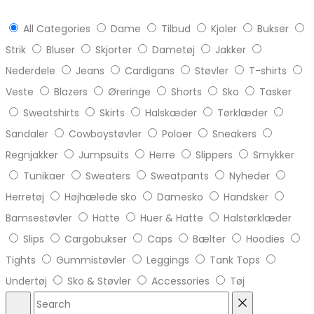
All Categories
Dame
Tilbud
Kjoler
Bukser
Strik
Bluser
Skjorter
Dametøj
Jakker
Nederdele
Jeans
Cardigans
Støvler
T-shirts
Veste
Blazers
Øreringe
Shorts
Sko
Tasker
Sweatshirts
Skirts
Halskæder
Tørklæder
Sandaler
Cowboystøvler
Poloer
Sneakers
Regnjakker
Jumpsuits
Herre
Slippers
Smykker
Tunikaer
Sweaters
Sweatpants
Nyheder
Herretøj
Højhælede sko
Damesko
Handsker
Bamsestøvler
Hatte
Huer & Hatte
Halstørklæder
Slips
Cargobukser
Caps
Bælter
Hoodies
Tights
Gummistøvler
Leggings
Tank Tops
Undertøj
Sko & Støvler
Accessories
Tøj