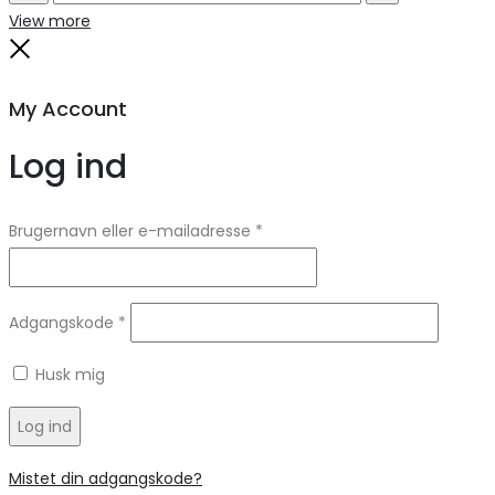
Search
Reset
View more
Close
My Account
Log ind
Brugernavn eller e-mailadresse
*
Adgangskode
*
Husk mig
Log ind
Mistet din adgangskode?