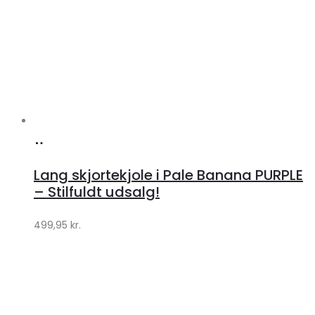
Køb
hos
Lang skjortekjole i Pale Banana PURPLE
Klædeskabet.dk
– Stilfuldt udsalg!
499,95
kr.