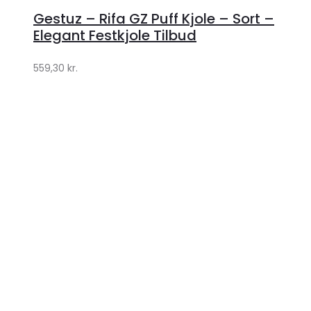
hos
Gestuz – Rifa GZ Puff Kjole – Sort –
Lykke
Elegant Festkjole Tilbud
by
559,30
kr.
Lykke