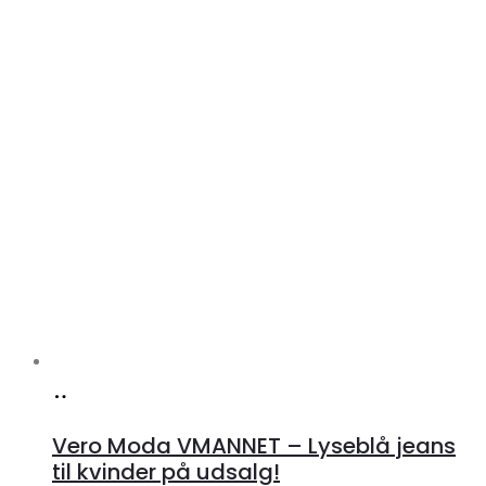
Køb
hos
Vero Moda VMANNET – Lyseblå jeans
Klædeskabet.dk
til kvinder på udsalg!