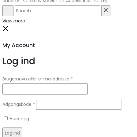
Undertøj
Sko & Støvler
Accessories
Tøj
Search
Reset
View more
Close
My Account
Log ind
Brugernavn eller e-mailadresse
*
Adgangskode
*
Husk mig
Log ind