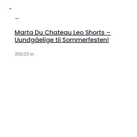
Køb
hos
Marta Du Chateau Leo Shorts –
Klædeskabet.dk
Uundgåelige til Sommerfesten!
399,00
kr.