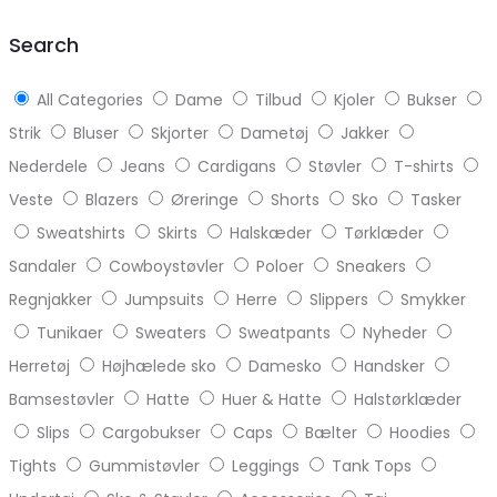
top
Search
All Categories
Dame
Tilbud
Kjoler
Bukser
Strik
Bluser
Skjorter
Dametøj
Jakker
Nederdele
Jeans
Cardigans
Støvler
T-shirts
Veste
Blazers
Øreringe
Shorts
Sko
Tasker
Sweatshirts
Skirts
Halskæder
Tørklæder
Sandaler
Cowboystøvler
Poloer
Sneakers
Regnjakker
Jumpsuits
Herre
Slippers
Smykker
Tunikaer
Sweaters
Sweatpants
Nyheder
Herretøj
Højhælede sko
Damesko
Handsker
Bamsestøvler
Hatte
Huer & Hatte
Halstørklæder
Slips
Cargobukser
Caps
Bælter
Hoodies
Tights
Gummistøvler
Leggings
Tank Tops