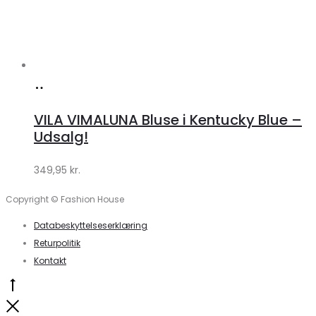
Køb
hos
VILA VIMALUNA Bluse i Kentucky Blue –
Klædeskabet.dk
Udsalg!
349,95
kr.
Copyright © Fashion House
Databeskyttelseserklæring
Returpolitik
Kontakt
Go
to
Close