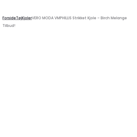
Search
Forside
Tøj
Kjoler
VERO MODA VMPHILLIS Strikket Kjole – Birch Melange
Tilbud!