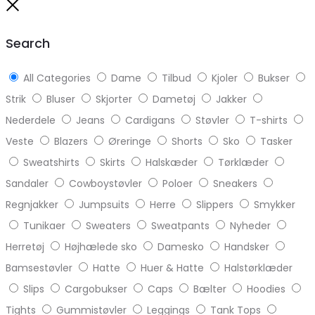
to
Close
top
Search
All Categories
Dame
Tilbud
Kjoler
Bukser
Strik
Bluser
Skjorter
Dametøj
Jakker
Nederdele
Jeans
Cardigans
Støvler
T-shirts
Veste
Blazers
Øreringe
Shorts
Sko
Tasker
Sweatshirts
Skirts
Halskæder
Tørklæder
Sandaler
Cowboystøvler
Poloer
Sneakers
Regnjakker
Jumpsuits
Herre
Slippers
Smykker
Tunikaer
Sweaters
Sweatpants
Nyheder
Herretøj
Højhælede sko
Damesko
Handsker
Bamsestøvler
Hatte
Huer & Hatte
Halstørklæder
Slips
Cargobukser
Caps
Bælter
Hoodies
Tights
Gummistøvler
Leggings
Tank Tops