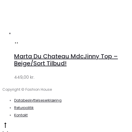
Køb
hos
Marta Du Chateau MdcJinny Top –
Klædeskabet.dk
Beige/Sort Tilbud!
449,00
kr.
Copyright © Fashion House
Databeskyttelseserklæring
Returpolitik
Kontakt
Go