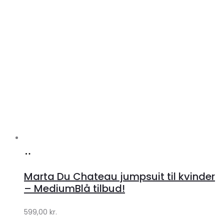
Køb
hos
Marta Du Chateau jumpsuit til kvinder
Klædeskabet.dk
– MediumBlå tilbud!
599,00
kr.