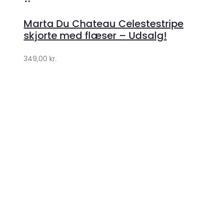
hos
Marta Du Chateau Celestestripe
Klædeskabet.dk
skjorte med flæser – Udsalg!
349,00
kr.