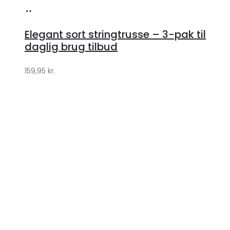
Køb
hos
Elegant sort stringtrusse – 3-pak til
Klædeskabet.dk
daglig brug tilbud
159,95
kr.