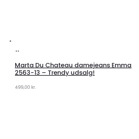
Køb
hos
Marta Du Chateau damejeans Emma
Klædeskabet.dk
2563-13 – Trendy udsalg!
499,00
kr.