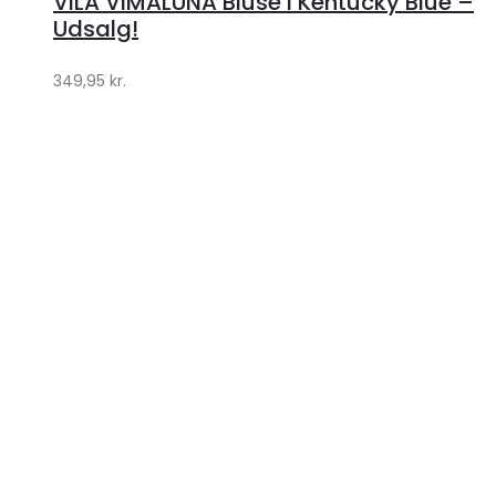
VILA VIMALUNA Bluse i Kentucky Blue –
Klædeskabet.dk
Udsalg!
349,95
kr.