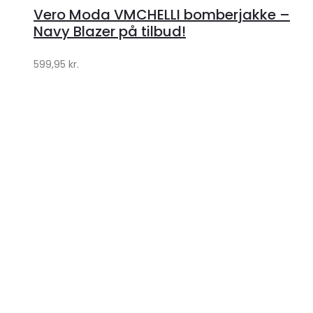
hos
Vero Moda VMCHELLI bomberjakke –
Klædeskabet.dk
Navy Blazer på tilbud!
599,95
kr.