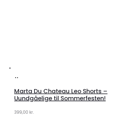
Køb
hos
Marta Du Chateau Leo Shorts –
Klædeskabet.dk
Uundgåelige til Sommerfesten!
399,00
kr.