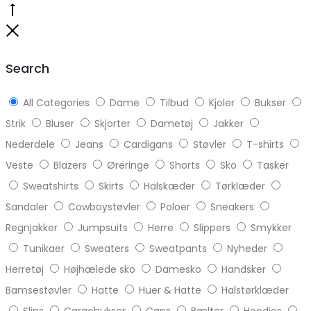
Go
to
Close
top
Search
All Categories
Dame
Tilbud
Kjoler
Bukser
Strik
Bluser
Skjorter
Dametøj
Jakker
Nederdele
Jeans
Cardigans
Støvler
T-shirts
Veste
Blazers
Øreringe
Shorts
Sko
Tasker
Sweatshirts
Skirts
Halskæder
Tørklæder
Sandaler
Cowboystøvler
Poloer
Sneakers
Regnjakker
Jumpsuits
Herre
Slippers
Smykker
Tunikaer
Sweaters
Sweatpants
Nyheder
Herretøj
Højhælede sko
Damesko
Handsker
Bamsestøvler
Hatte
Huer & Hatte
Halstørklæder
Slips
Cargobukser
Caps
Bælter
Hoodies