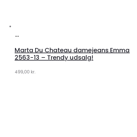
Køb
hos
Marta Du Chateau damejeans Emma
Klædeskabet.dk
2563-13 – Trendy udsalg!
499,00
kr.