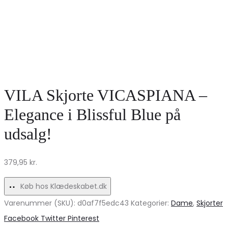
VILA Skjorte VICASPIANA –
Elegance i Blissful Blue på
udsalg!
379,95
kr.
Køb hos Klædeskabet.dk
Varenummer (SKU):
d0af7f5edc43
Kategorier:
Dame
,
Skjorter
Share
Facebook
Twitter
Pinterest