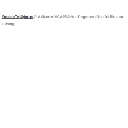
Search
Forside
Tøj
Skjorter
VILA Skjorte VICASPIANA – Elegance i Blissful Blue på
udsalg!