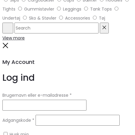
Tights
Gummistøvler
Leggings
Tank Tops
Undertøj
Sko & Støvler
Accessories
Tøj
Search
Reset
View more
Close
My Account
Log ind
Brugernavn eller e-mailadresse
*
Adgangskode
*
Husk mig