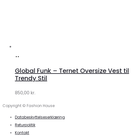
Køb
hos
Global Funk – Ternet Oversize Vest til
Lykke
Trendy Stil
by
850,00
kr.
Lykke
Copyright © Fashion House
Databeskyttelseserklæring
Returpolitik
Kontakt