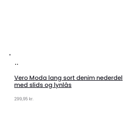
Køb
hos
Vero Moda lang sort denim nederdel
Klædeskabet.dk
med slids og lynlås
299,95
kr.