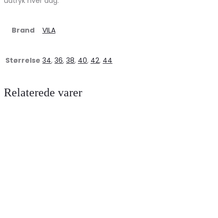
udtryk hver dag.
Brand
VILA
Størrelse
34
,
36
,
38
,
40
,
42
,
44
Relaterede varer