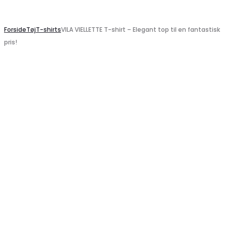
Search
Forside
Tøj
T-shirts
VILA VIELLETTE T-shirt – Elegant top til en fantastisk
pris!