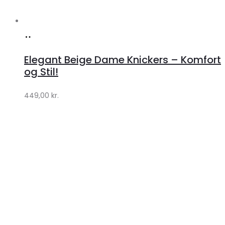
Køb
hos
Elegant Beige Dame Knickers – Komfort
Klædeskabet.dk
og Stil!
449,00
kr.