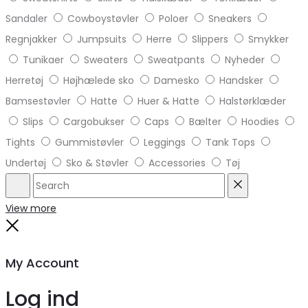
Sandaler
Cowboystøvler
Poloer
Sneakers
Regnjakker
Jumpsuits
Herre
Slippers
Smykker
Tunikaer
Sweaters
Sweatpants
Nyheder
Herretøj
Højhælede sko
Damesko
Handsker
Bamsestøvler
Hatte
Huer & Hatte
Halstørklæder
Slips
Cargobukser
Caps
Bælter
Hoodies
Tights
Gummistøvler
Leggings
Tank Tops
Undertøj
Sko & Støvler
Accessories
Tøj
Search
Reset
View more
Close
My Account
Log ind