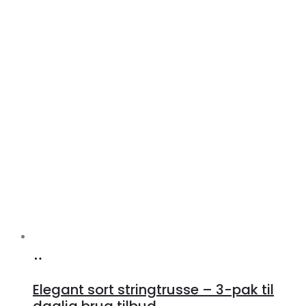
Køb
hos
Elegant sort stringtrusse – 3-pak til
Klædeskabet.dk
daglig brug tilbud