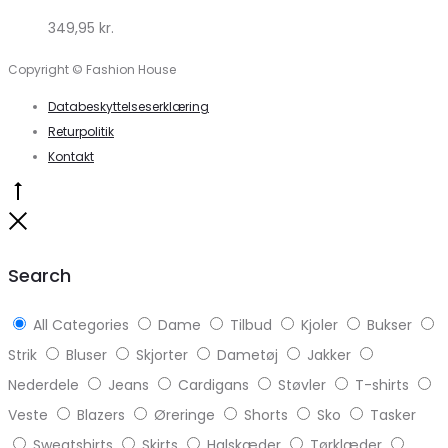
349,95
kr.
Copyright © Fashion House
Databeskyttelseserklæring
Returpolitik
Kontakt
Go
to
Close
top
Search
All Categories
Dame
Tilbud
Kjoler
Bukser
Strik
Bluser
Skjorter
Dametøj
Jakker
Nederdele
Jeans
Cardigans
Støvler
T-shirts
Veste
Blazers
Øreringe
Shorts
Sko
Tasker
Sweatshirts
Skirts
Halskæder
Tørklæder