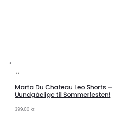
Køb
hos
Marta Du Chateau Leo Shorts –
Klædeskabet.dk
Uundgåelige til Sommerfesten!
399,00
kr.