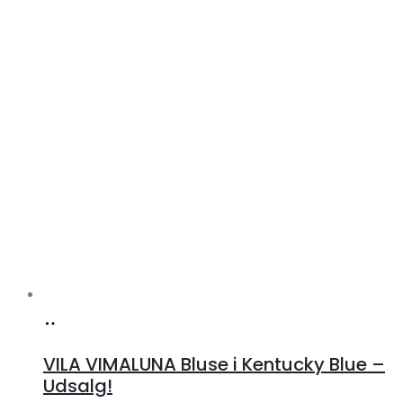
Køb
hos
VILA VIMALUNA Bluse i Kentucky Blue –
Klædeskabet.dk
Udsalg!