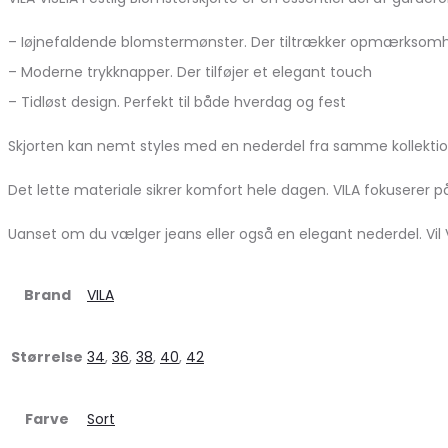
– Iøjnefaldende blomstermønster. Der tiltrækker opmærksom
– Moderne trykknapper. Der tilføjer et elegant touch
– Tidløst design. Perfekt til både hverdag og fest
Skjorten kan nemt styles med en nederdel fra samme kollektio
Det lette materiale sikrer komfort hele dagen. VILA fokuserer på
Uanset om du vælger jeans eller også en elegant nederdel. Vil V
Brand
VILA
Størrelse
34
,
36
,
38
,
40
,
42
Farve
Sort