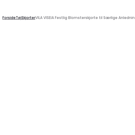
Search
Forside
Tøj
Skjorter
VILA VISEIA Festlig Blomsterskjorte til Særlige Anledni