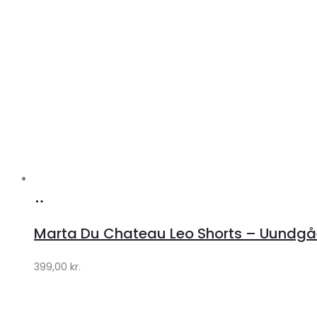
Køb
hos
Marta Du Chateau Leo Shorts – Uundgåe
Klædeskabet.dk
399,00
kr.