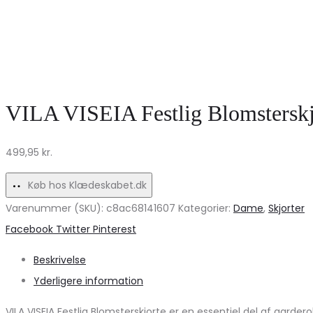
VILA VISEIA Festlig Blomsterskjo
499,95
kr.
Køb hos Klædeskabet.dk
Varenummer (SKU):
c8ac68141607
Kategorier:
Dame
,
Skjorter
Share
Facebook
Twitter
Pinterest
Beskrivelse
Yderligere information
VILA VISEIA Festlig Blomsterskjorte er en essentiel del af gardero