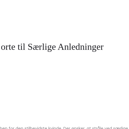
rte til Særlige Anledninger
ben for den stilbevidste kvinde. Der ønsker, at stråle ved særlige 