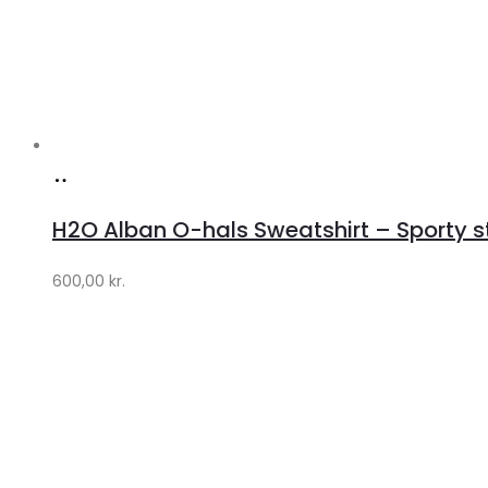
Køb
hos
H2O Alban O-hals Sweatshirt – Sporty stil
Lykke
by
600,00
kr.
Lykke