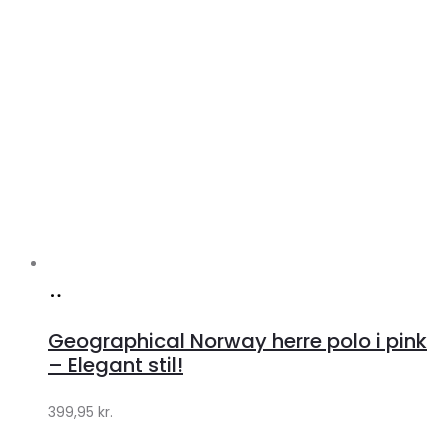
Køb
hos
Geographical Norway herre polo i pink
Klædeskabet.dk
– Elegant stil!
399,95
kr.