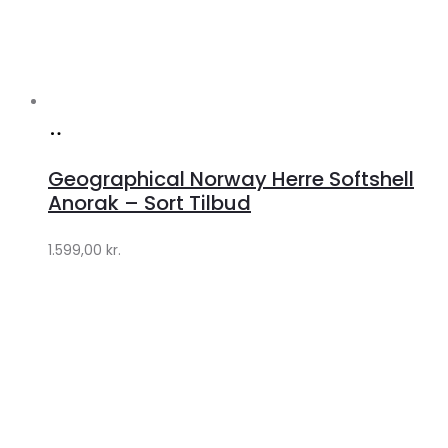
Køb
hos
Geographical Norway Herre Softshell
Klædeskabet.dk
Anorak – Sort Tilbud
1.599,00
kr.