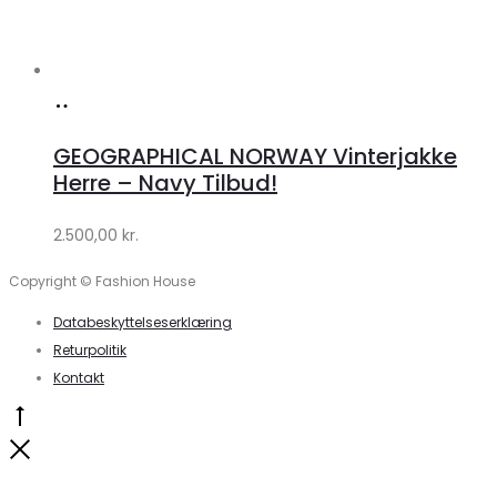
Køb
hos
GEOGRAPHICAL NORWAY Vinterjakke
Klædeskabet.dk
Herre – Navy Tilbud!
2.500,00
kr.
Copyright © Fashion House
Databeskyttelseserklæring
Returpolitik
Kontakt
Go
to
Close
top