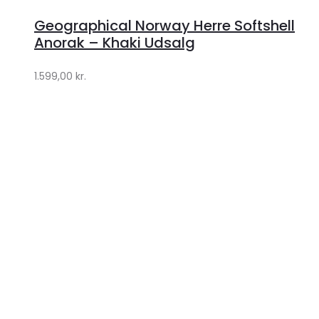
hos
Geographical Norway Herre Softshell
Klædeskabet.dk
Anorak – Khaki Udsalg
1.599,00
kr.