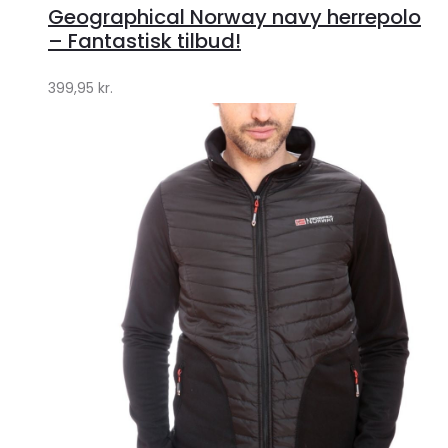
Geographical Norway navy herrepolo
Klædeskabet.dk
– Fantastisk tilbud!
399,95
kr.