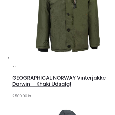
Køb
hos
GEOGRAPHICAL NORWAY Vinterjakke
Klædeskabet.dk
Darwin – Khaki Udsalg!
2.500,00
kr.