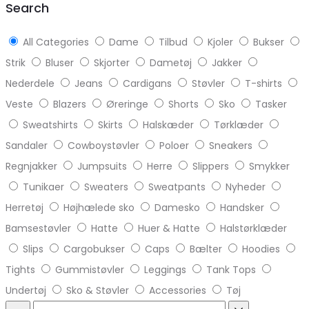
Search
All Categories
Dame
Tilbud
Kjoler
Bukser
Strik
Bluser
Skjorter
Dametøj
Jakker
Nederdele
Jeans
Cardigans
Støvler
T-shirts
Veste
Blazers
Øreringe
Shorts
Sko
Tasker
Sweatshirts
Skirts
Halskæder
Tørklæder
Sandaler
Cowboystøvler
Poloer
Sneakers
Regnjakker
Jumpsuits
Herre
Slippers
Smykker
Tunikaer
Sweaters
Sweatpants
Nyheder
Herretøj
Højhælede sko
Damesko
Handsker
Bamsestøvler
Hatte
Huer & Hatte
Halstørklæder
Slips
Cargobukser
Caps
Bælter
Hoodies
Tights
Gummistøvler
Leggings
Tank Tops
Undertøj
Sko & Støvler
Accessories
Tøj