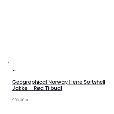
Køb
hos
Geographical Norway Herre Softshell
Klædeskabet.dk
Jakke – Rød Tilbud!
999,00
kr.