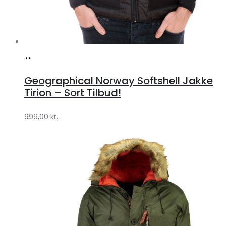
Køb
hos
Geographical Norway Softshell Jakke
Klædeskabet.dk
Tirion – Sort Tilbud!
999,00
kr.