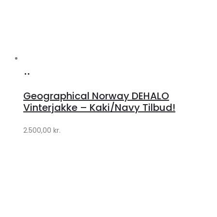
Køb
hos
Geographical Norway DEHALO
Klædeskabet.dk
Vinterjakke – Kaki/Navy Tilbud!
2.500,00
kr.