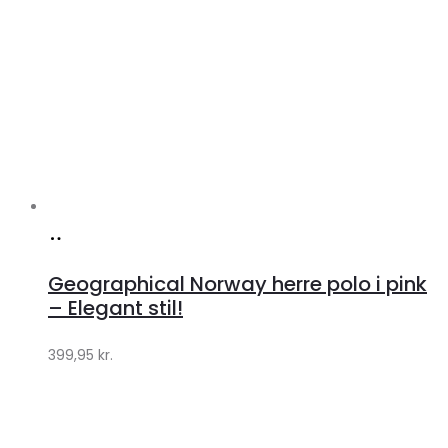
Køb
hos
Geographical Norway herre polo i pink
Klædeskabet.dk
– Elegant stil!
399,95
kr.