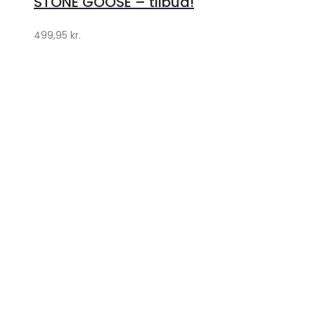
STONE GOOSE – tilbud!
499,95
kr.