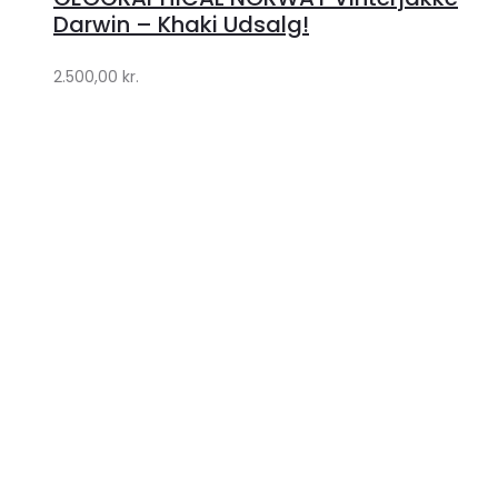
Klædeskabet.dk
Darwin – Khaki Udsalg!
2.500,00
kr.