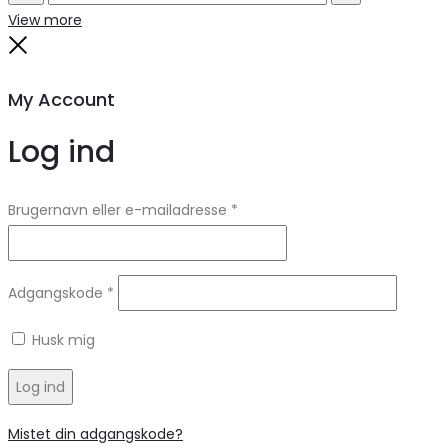
Search
Reset
View more
Close
My Account
Log ind
Brugernavn eller e-mailadresse
*
Adgangskode
*
Husk mig
Log ind
Mistet din adgangskode?