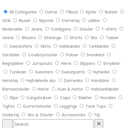
All Categories
Dame
Tilbud
Kjoler
Bukser
Strik
Bluser
Skjorter
Dametøj
Jakker
Nederdele
Jeans
Cardigans
Støvler
T-shirts
Veste
Blazers
Øreringe
Shorts
Sko
Tasker
Sweatshirts
Skirts
Halskæder
Tørklæder
Sandaler
Cowboystøvler
Poloer
Sneakers
Regnjakker
Jumpsuits
Herre
Slippers
Smykker
Tunikaer
Sweaters
Sweatpants
Nyheder
Herretøj
Højhælede sko
Damesko
Handsker
Bamsestøvler
Hatte
Huer & Hatte
Halstørklæder
Slips
Cargobukser
Caps
Bælter
Hoodies
Tights
Gummistøvler
Leggings
Tank Tops
Undertøj
Sko & Støvler
Accessories
Tøj