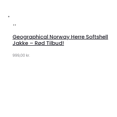
Køb
hos
Geographical Norway Herre Softshell
Klædeskabet.dk
Jakke – Rød Tilbud!
999,00
kr.