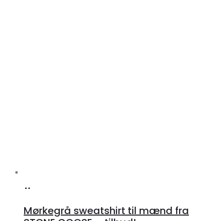
Køb
hos
Mørkegrå sweatshirt til mænd fra
Klædeskabet.dk