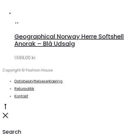
Køb
hos
Geographical Norway Herre Softshell
Klædeskabet.dk
Anorak – Blå Udsalg
1.599,00
kr.
Copyright © Fashion House
Databeskyttelseserklæring
Returpolitik
Kontakt
Go
to
Close
top
Search