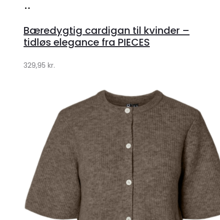
Køb
hos
Bæredygtig cardigan til kvinder –
Klædeskabet.dk
tidløs elegance fra PIECES
329,95
kr.