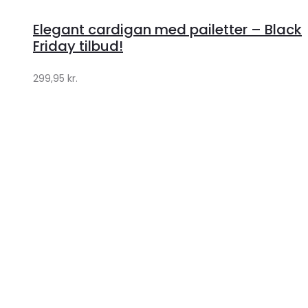
hos
Elegant cardigan med pailetter – Black
Klædeskabet.dk
Friday tilbud!
299,95
kr.