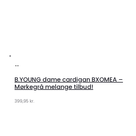
Køb
hos
B.YOUNG dame cardigan BXOMEA –
Klædeskabet.dk
Mørkegrå melange tilbud!
399,95
kr.