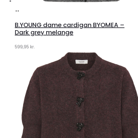
Køb
hos
B.YOUNG dame cardigan BYOMEA –
Klædeskabet.dk
Dark grey melange
599,95
kr.