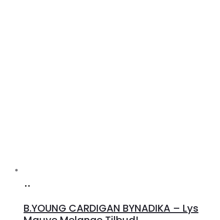
Køb
hos
B.YOUNG CARDIGAN BYNADIKA – Lys
Klædeskabet.dk