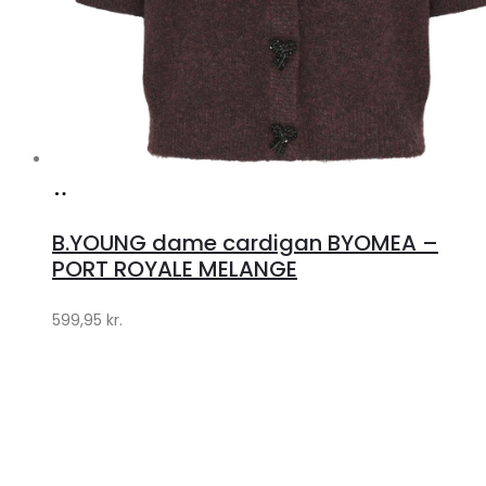
Køb
hos
B.YOUNG dame cardigan BYOMEA –
Klædeskabet.dk
PORT ROYALE MELANGE
599,95
kr.