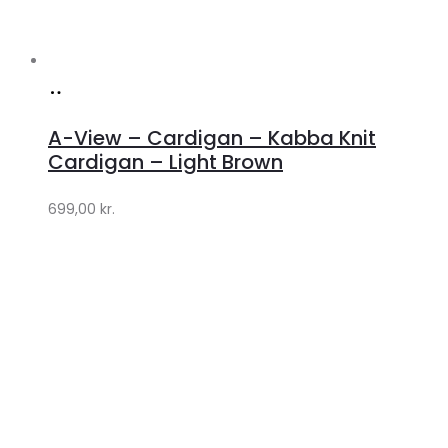
Køb
hos
A-View – Cardigan – Kabba Knit
Lykke
Cardigan – Light Brown
by
699,00
kr.
Lykke