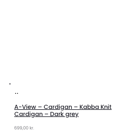
Køb
hos
A-View – Cardigan – Kabba Knit
Lykke
Cardigan – Dark grey
by
699,00
kr.
Lykke