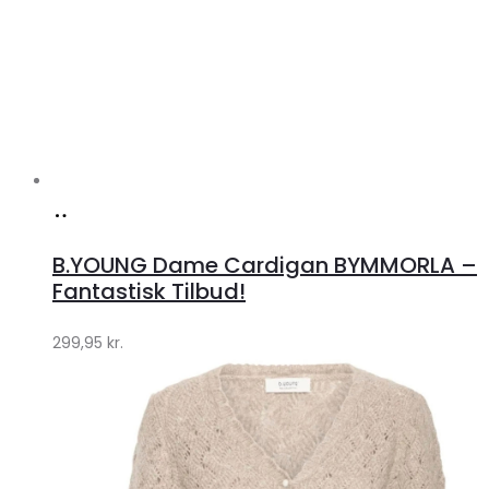
Køb
hos
B.YOUNG Dame Cardigan BYMMORLA –
Klædeskabet.dk
Fantastisk Tilbud!
299,95
kr.