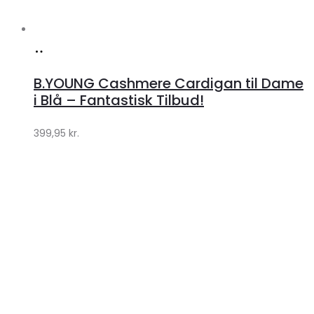
Køb
hos
B.YOUNG Cashmere Cardigan til Dame
Klædeskabet.dk
i Blå – Fantastisk Tilbud!
399,95
kr.