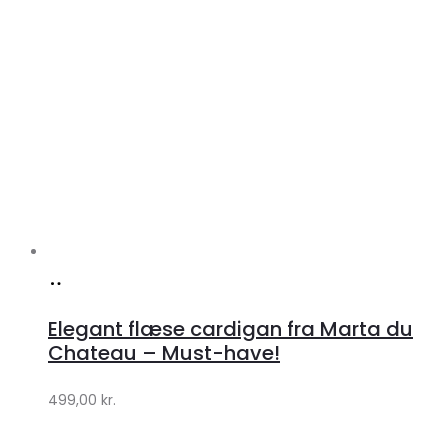
Køb
hos
Elegant flæse cardigan fra Marta du
Klædeskabet.dk
Chateau – Must-have!
499,00
kr.