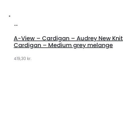
Køb
hos
A-View – Cardigan – Audrey New Knit
Lykke
Cardigan – Medium grey melange
by
419,30
kr.
Lykke