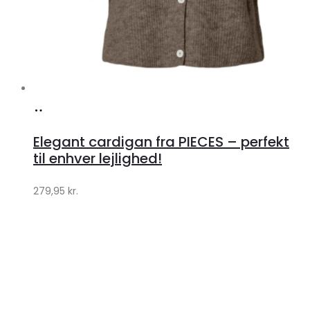
Køb
hos
Elegant cardigan fra PIECES – perfekt
Klædeskabet.dk
til enhver lejlighed!
279,95
kr.