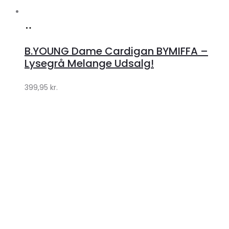
Køb
hos
B.YOUNG Dame Cardigan BYMIFFA –
Klædeskabet.dk
Lysegrå Melange Udsalg!
399,95
kr.