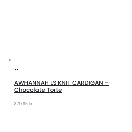
Køb
hos
AWHANNAH LS KNIT CARDIGAN –
Klædeskabet.dk
Chocolate Torte
379,95
kr.