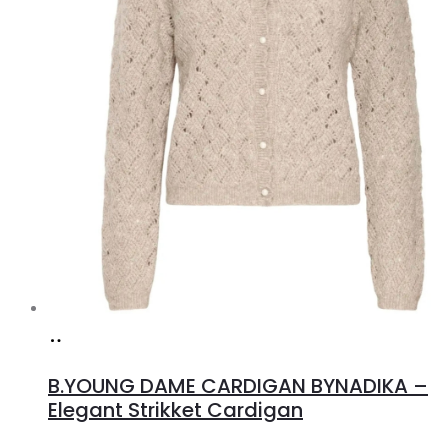
Køb
hos
B.YOUNG DAME CARDIGAN BYNADIKA –
Klædeskabet.dk
Elegant Strikket Cardigan