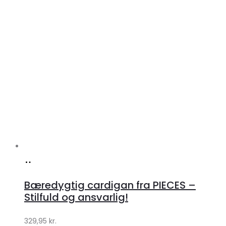
Køb
hos
Bæredygtig cardigan fra PIECES –
Klædeskabet.dk
Stilfuld og ansvarlig!
329,95
kr.