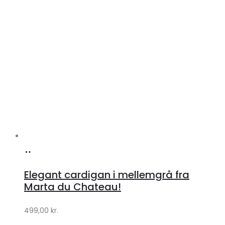
Køb
hos
Elegant cardigan i mellemgrå fra
Klædeskabet.dk
Marta du Chateau!
499,00
kr.