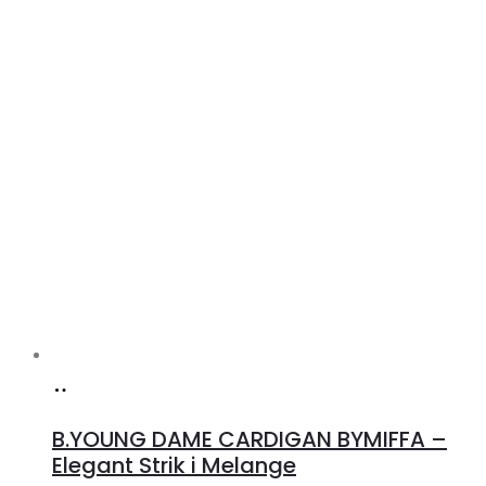
Køb
hos
B.YOUNG DAME CARDIGAN BYMIFFA –
Klædeskabet.dk
Elegant Strik i Melange