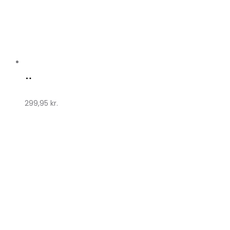
Køb
hos
299,95
kr.
Klædeskabet.dk