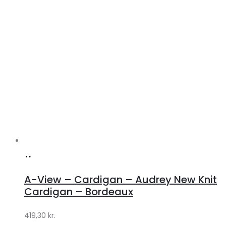
Køb
hos
A-View – Cardigan – Audrey New Knit
Lykke
Cardigan – Bordeaux
by
419,30
kr.
Lykke