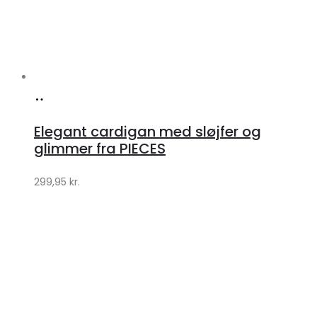
Køb
hos
Elegant cardigan med sløjfer og
Klædeskabet.dk
glimmer fra PIECES
299,95
kr.